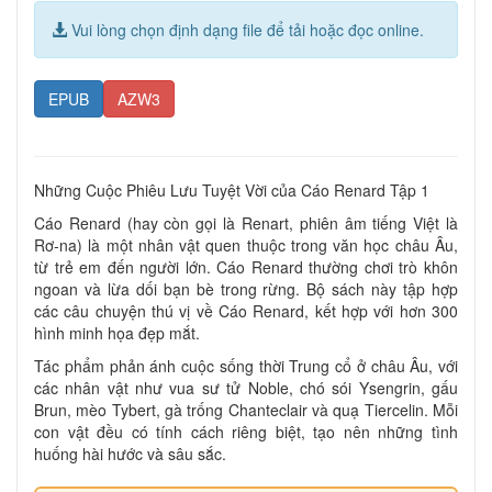
Vui lòng chọn định dạng file để tải hoặc đọc online.
EPUB
AZW3
Những Cuộc Phiêu Lưu Tuyệt Vời của Cáo Renard Tập 1
Cáo Renard (hay còn gọi là Renart, phiên âm tiếng Việt là
Rơ-na) là một nhân vật quen thuộc trong văn học châu Âu,
từ trẻ em đến người lớn. Cáo Renard thường chơi trò khôn
ngoan và lừa dối bạn bè trong rừng. Bộ sách này tập hợp
các câu chuyện thú vị về Cáo Renard, kết hợp với hơn 300
hình minh họa đẹp mắt.
Tác phẩm phản ánh cuộc sống thời Trung cổ ở châu Âu, với
các nhân vật như vua sư tử Noble, chó sói Ysengrin, gấu
Brun, mèo Tybert, gà trống Chanteclair và quạ Tiercelin. Mỗi
con vật đều có tính cách riêng biệt, tạo nên những tình
huống hài hước và sâu sắc.