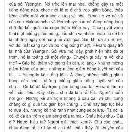
của sói Ysengrin. Nó trèo lên mái nhà, không gây ra một
tiếng động nào, chọc một lỗ to ở chỗ treo giăm bông, tháo
từng chiếc một và mang chúng về nhà. Ermeline vợ nó và
các con Malebranche và Percehaye của nó đang nóng lòng
chờ đợi kết quả của cuộc thám hiểm này. Chúng vội vàng
thái một miếng giăm bông, nấu chín và nhấm nháp nó để bù
lại những ngày đói nặng nề vừa qua. Sau khi đã ăn no nê,
với đôi mắt sáng rực và bộ lông bóng mượt, Renard quay trở
lại nhà của Ysengrin. Sói vừa mới dậy, phát hiện nhà đã bị
trộm, nó la toáng cả một vùng.- Chuyện gì xảy ra với chú
thế? – Cáo hỏi thăm với giọng ân cần, lo lắng.- Những miếng
giăm bông của ta… những miếng giăm bông tuyệt vời của
ta… – Ysengrin kêu rống lên.- À vâng, những miếng giăm
bông của chú… những miếng giăm bông tuyệt vời của
chú…- Có kẻ đã lấy trộm giăm bông của ta! Renard làm ra
vẻ thấu hiểu:- Đấy, đấy… chú đã làm rất tốt.- Ngươi muốn
nói gì?- Những kẻ ăn trộm không ở đâu xa, và chú cũng
chẳng có gì quá tức giận bọn chúng… Chú hãy tiếp tục kêu
to nữa lên, những kẻ tinh ranh nhất cũng sẽ bị lừa.- Ta nói là
có kẻ đã ăn trộm giăm bông của ta mà.- Cháu hiểu chú.- Cái
gì? Ngươi hiểu ta? Ngươi giải thích xem?- Chú của cháu,
cháu đang rất tự hào vì chú đã nhận thấy lời khuyên của