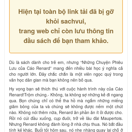
Hiện tại toàn bộ link tải đã bị gỡ
khỏi sachvui,
trang web chỉ còn lưu thông tin
đầu sách để bạn tham khảo.
Dù là sách dành cho trẻ em, nhưng “Những Chuyện Phiêu
Lưu của Cáo Renard” mang đến nhiều bài học ý nghĩa cả
cho người lớn. Đây chắc chắn là một viên ngọc quý trong
văn học dân gian mà bạn không nên bỏ qua.
Hy vọng bạn sẽ thích thú với cuộc hành trình này của Cáo
Renard!Trộm chúng.- Không, ta không sợ những kẻ đi ngang
qua. Bọn chúng chỉ có thể tha hồ mà ngắm những miếng
giăm bông của ta và chúng sẽ không được nếm một chút
nào. Không nói thêm nữa, Renard ăn phần ăn ít ỏi được cho.
Rồi nó cúi đầu xuống, cụp đuôi, trở về lâu đài Maupertois.
Nhưng Renard không đành lòng ở nhà chịu thua. Nó bắt đầu
tính kế khác. Buổi tối hôm sau, nó nhẹ nhàng quay lại chỗ ở