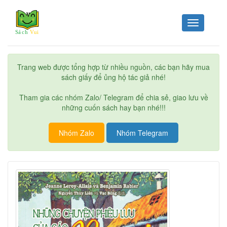
Toggle
navigation
Trang web được tổng hợp từ nhiều nguồn, các bạn hãy mua
sách giấy để ủng hộ tác giả nhé!
Tham gia các nhóm Zalo/ Telegram để chia sẻ, giao lưu về
những cuốn sách hay bạn nhé!!!
Nhóm Zalo
Nhóm Telegram