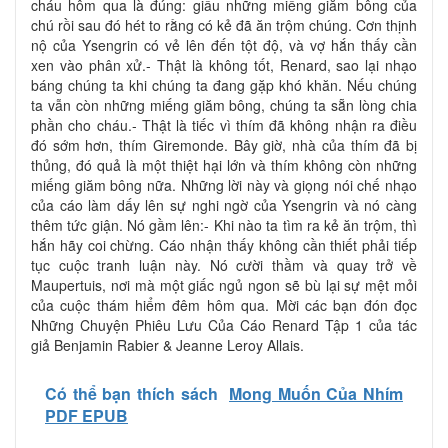
cháu hôm qua là đúng: giấu những miếng giăm bông của
chú rồi sau đó hét to rằng có kẻ đã ăn trộm chúng. Cơn thịnh
nộ của Ysengrin có vẻ lên đến tột độ, và vợ hắn thấy cần
xen vào phân xử.- Thật là không tốt, Renard, sao lại nhạo
báng chúng ta khi chúng ta đang gặp khó khăn. Nếu chúng
ta vẫn còn những miếng giăm bông, chúng ta sẵn lòng chia
phần cho cháu.- Thật là tiếc vì thím đã không nhận ra điều
đó sớm hơn, thím Giremonde. Bây giờ, nhà của thím đã bị
thủng, đó quả là một thiệt hại lớn và thím không còn những
miếng giăm bông nữa. Những lời này và giọng nói chế nhạo
của cáo làm dấy lên sự nghi ngờ của Ysengrin và nó càng
thêm tức giận. Nó gầm lên:- Khi nào ta tìm ra kẻ ăn trộm, thì
hắn hãy coi chừng. Cáo nhận thấy không cần thiết phải tiếp
tục cuộc tranh luận này. Nó cười thầm và quay trở về
Maupertuis, nơi mà một giấc ngủ ngon sẽ bù lại sự mệt mỏi
của cuộc thám hiểm đêm hôm qua. Mời các bạn đón đọc
Những Chuyện Phiêu Lưu Của Cáo Renard Tập 1 của tác
giả Benjamin Rabier & Jeanne Leroy Allais.
Có thể bạn thích sách
Mong Muốn Của Nhím
PDF EPUB