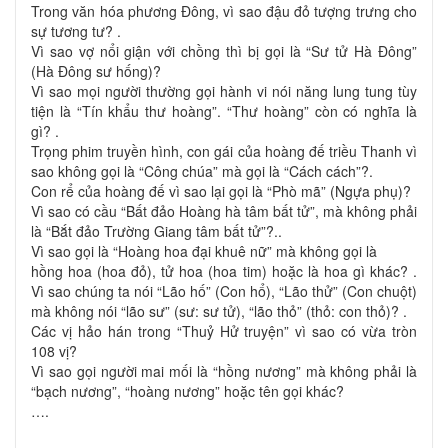
Trong văn hóa phương Đông, vì sao đậu đỏ tượng trưng cho
sự tương tư? .
Vì sao vợ nổi giận với chồng thì bị gọi là “Sư tử Hà Đông”
(Hà Đông sư hống)?
Vì sao mọi người thường gọi hành vi nói năng lung tung tùy
tiện là “Tín khẩu thư hoàng”. “Thư hoàng” còn có nghĩa là
gì? .
Trọng phim truyền hình, con gái của hoàng đế triều Thanh vì
sao không gọi là “Công chúa” mà gọi là “Cách cách”?.
Con rể của hoàng đế vì sao lại gọi là “Phò mã” (Ngựa phụ)?
Vì sao có cầu “Bất đảo Hoàng hà tâm bất tử”, mà không phải
là “Bắt đảo Trường Giang tâm bất tử”?..
Vì sao gọi là “Hoàng hoa đại khuê nữ” mà không gọi là
hồng hoa (hoa đỏ), tử hoa (hoa tim) hoặc là hoa gì khác? .
Vì sao chúng ta nói “Lão hố” (Con hổ), “Lão thử” (Con chuột)
mà không nói “lão sư” (sư: sư tử), “lão thỏ” (thỏ: con thỏ)? .
Các vị hảo hán trong “Thuỷ Hử truyện” vì sao có vừa tròn
108 vị?
Vì sao gọi người mai mối là “hồng nương” mà không phải là
“bạch nương”, “hoàng nương” hoặc tên gọi khác?
….