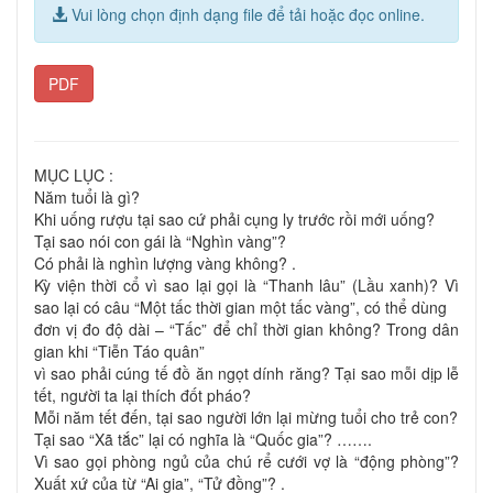
Vui lòng chọn định dạng file để tải hoặc đọc online.
PDF
MỤC LỤC :
Năm tuổi là gì?
Khi uống rượu tại sao cứ phải cụng ly trước rồi mới uống?
Tại sao nói con gái là “Nghìn vàng”?
Có phải là nghìn lượng vàng không? .
Kỳ viện thời cổ vì sao lại gọi là “Thanh lâu” (Lầu xanh)? Vì
sao lại có câu “Một tấc thời gian một tấc vàng”, có thể dùng
đơn vị đo độ dài – “Tấc” để chỉ thời gian không? Trong dân
gian khi “Tiễn Táo quân”
vì sao phải cúng tế đồ ăn ngọt dính răng? Tại sao mỗi dịp lễ
tết, người ta lại thích đốt pháo?
Mỗi năm tết đến, tại sao người lớn lại mừng tuổi cho trẻ con?
Tại sao “Xã tắc” lại có nghĩa là “Quốc gia”? …….
Vì sao gọi phòng ngủ của chú rể cưới vợ là “động phòng”?
Xuất xứ của từ “Ai gia”, “Tử đồng”? .