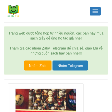
Toggle
navigation
Trang web được tổng hợp từ nhiều nguồn, các bạn hãy mua
sách giấy để ủng hộ tác giả nhé!
Tham gia các nhóm Zalo/ Telegram để chia sẻ, giao lưu về
những cuốn sách hay bạn nhé!!!
Nhóm Zalo
Nhóm Telegram