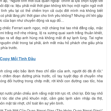
m áp, “Người tình mới của quan ngoại” chính là lựa chọn tuyệt vời
ỏi đặt ra: liệu phải mất thời gian không khi học một ngôn ngữ mới
 tình yêu lại có thể chiếm trọn cả cuộc đời mình mà không biết
có phải lãng phí thời gian cho tình yêu không? Nhưng chỉ khi gặp
rước của bạn như chuyển động và sụp đổ…
g chiếc Ferrari xanh ngọc, một chàng trai tao nhã đẳng cấp, mặc
 mi trắng mở nhẹ nhàng, lộ ra xương quai xanh trắng thuần khiết,
 tạo ra vẻ đẹp anh hùng mà không mất đi sự lạnh lùng. Tai nghe
 nguyên chất trong tai phải, ánh mắt màu hổ phách che giấu phía
phía trước.
Copy Mối Tình Đầu
nh công việc bảo lãnh theo chỉ dẫn của anh, người đó đã đi rồi.”
m chằm đoạn đường phía trước, cổ tay tuyệt đẹp di chuyển nhẹ
óng đổi hướng trong chớp mắt, rời khỏi con đường cao tốc, hòa
iọt nước phản chiếu ánh nắng mặt trời rực rỡ, chói lọi. Đôi tay nhỏ
 tóc dài che phủ khuôn mặt, cảm giác lạnh xâm nhập da thịt,
uôn mặt tái nhợt, chỉ toát lên sự yên bình.
ời Tình Mới Của Quan Ngoại Giao (Tân Hoàn Quan Ngoại Giao)”