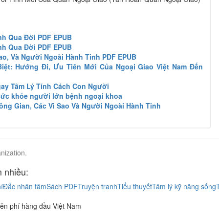
.
nh Qua Đời PDF EPUB
nh Qua Đời PDF EPUB
Sao, Và Người Ngoài Hành Tinh PDF EPUB
iệt: Hướng Đi, Ưu Tiên Mới Của Ngoại Giao Việt Nam Đến
gay Tâm Lý Tính Cách Con Người
sức khỏe người lớn bệnh ngoại khoa
hông Gian, Các Vì Sao Và Người Ngoài Hành Tinh
nization.
 nhiều:
í
Đắc nhân tâm
Sách PDF
Truyện tranh
Tiểu thuyết
Tâm lý kỹ năng sống
ễn phí hàng đầu Việt Nam