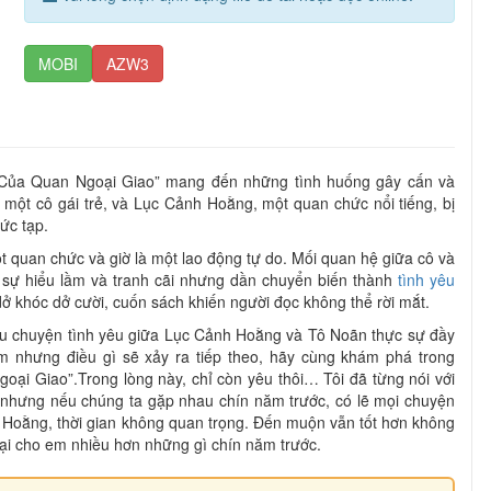
MOBI
AZW3
 Của Quan Ngoại Giao” mang đến những tình huống gây cấn và
một cô gái trẻ, và Lục Cảnh Hoằng, một quan chức nổi tiếng, bị
ức tạp.
t quan chức và giờ là một lao động tự do. Mối quan hệ giữa cô và
sự hiểu lầm và tranh cãi nhưng dần chuyển biến thành
tình yêu
 dở khóc dở cười, cuốn sách khiến người đọc không thể rời mắt.
câu chuyện tình yêu giữa Lục Cảnh Hoằng và Tô Noãn thực sự đầy
 nhưng điều gì sẽ xảy ra tiếp theo, hãy cùng khám phá trong
ại Giao”.Trong lòng này, chỉ còn yêu thôi… Tôi đã từng nói với
 nhưng nếu chúng ta gặp nhau chín năm trước, có lẽ mọi chuyện
 Hoằng, thời gian không quan trọng. Đến muộn vẫn tốt hơn không
lại cho em nhiều hơn những gì chín năm trước.