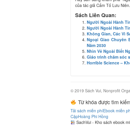
của tác giả Cẩm Tố Lưu Niên
Sách Liên Quan:
Người Ngoài Hành Ti
Người Ngoài Hành Ti
Không Gian, Các Vì 
Ngoại Giao Chuyên B
Năm 2030
Nhìn Vẻ Ngoài Biết N
Giáo trình chăm sóc 
Horrible Science – K
© 2019 Sách Vui, Nonprofit Orga
Từ khóa được tìm kiếm
Tải sách miễn phí
Ebook miễn ph
Cập
Hoàng Phi Hồng
SachVui - Kho sách ebook mi