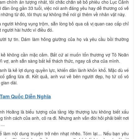
am chính ấn tượng nhất, tôi chắc chắn sẽ bỏ phiếu cho Lục Cảnh
i đàn ông gần 33 tuổi, việc nói anh đáng yêu hay dễ thương có vẻ
những từ đó, tôi thực sự không thể nói gì thêm về nhân vật này.
 người không vụng trộm, sẵn lòng bỏ qua cả vị quan cao cấp chỉ
t người hài hước vì điều đó.
ười tự tin. Dám làm hỏng giường của họ và yêu cầu bồi thường
à kẻ không cần mặc cảm. Bất cứ ai muốn tổn thương vợ Tô Noãn
 Vì vợ, anh sẵn sàng bất kể thách thức, ngay cả cha của mình.
anh là kẻ lợi dụng quyền lực, khiến dân lành khốn khổ. Mặc dù vé
cố gắng lừa đi. Kết quả, anh vui vẻ bên người đẹp, họ tứ cố vô
 gian dài.
Tam Quốc Diễn Nghĩa
nh Hoằng là biểu tượng của tầng lớp thượng lưu không biết xấu
g tính cách của anh, cô ra đi. Nhưng anh vẫn đòi hỏi phải biết nơi
”….
hể làm nội dung truyện trở nên nhạt nhẽo. Tóm lại… Nếu bạn yêu