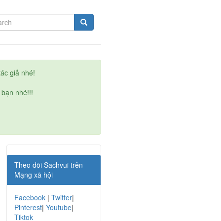
ác giả nhé!
 bạn nhé!!!
Theo dõi Sachvui trên
Mạng xã hội
Facebook
|
Twitter
|
Pinterest
|
Youtube
|
Tiktok