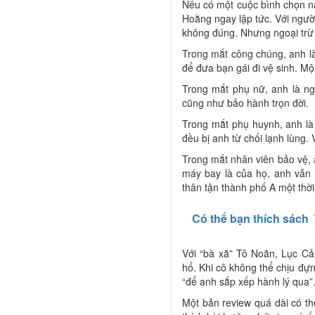
Nếu có một cuộc bình chọn n
Hoằng ngay lập tức. Với ngườ
không đúng. Nhưng ngoại trừ 
Trong mắt công chúng, anh là
để đưa bạn gái đi vệ sinh. Mộ
Trong mắt phụ nữ, anh là ng
cũng như bảo hành trọn đời.
Trong mắt phụ huynh, anh l
đều bị anh từ chối lạnh lùng.
Trong mắt nhân viên bảo vệ, 
máy bay là của họ, anh vẫn 
thân tận thành phố A một thời
Có thể bạn thích sách
Với “bà xã” Tô Noãn, Lục Cả
hổ. Khi cô không thể chịu đựn
“để anh sắp xếp hành lý qua
Một bản review quá dài có t