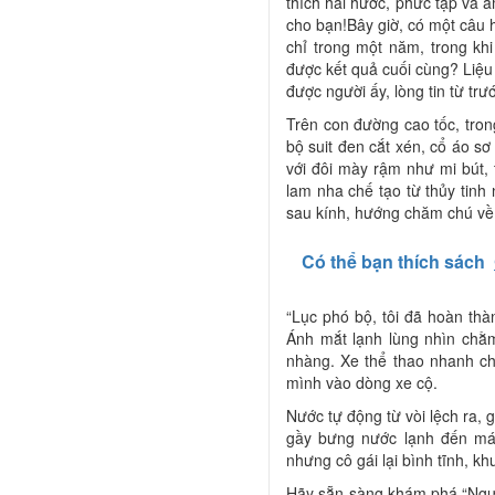
thích hài hước, phức tạp và ấ
cho bạn!Bây giờ, có một câu h
chỉ trong một năm, trong khi
được kết quả cuối cùng? Liệu 
được người ấy, lòng tin từ t
Trên con đường cao tốc, tron
bộ suit đen cắt xén, cổ áo sơ
với đôi mày rậm như mi bút,
lam nha chế tạo từ thủy tinh
sau kính, hướng chăm chú về 
Có thể bạn thích sách
“Lục phó bộ, tôi đã hoàn thà
Ánh mắt lạnh lùng nhìn chằ
nhàng. Xe thể thao nhanh ch
mình vào dòng xe cộ.
Nước tự động từ vòi lệch ra, g
gầy bưng nước lạnh đến mái
nhưng cô gái lại bình tĩnh, kh
Hãy sẵn sàng khám phá “Ngư