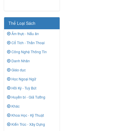
Thể Loại Sách
Ẩm thực - Nấu ăn
Cổ Tích - Thần Thoại
Công Nghệ Thông Tin
Danh Nhân
Giáo dục
Học Ngoại Ngữ
Hồi Ký - Tuỳ Bút
Huyền bí - Giả Tưởng
Khác
Khoa Học - Kỹ Thuật
Kiến Trúc - Xây Dựng