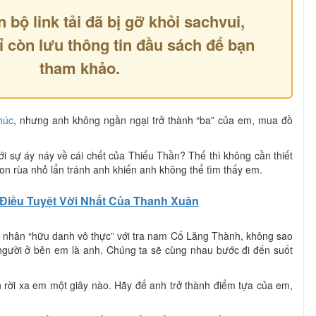
n bộ link tải đã bị gỡ khỏi sachvui,
ỉ còn lưu thông tin đầu sách để bạn
tham khảo.
húc
, nhưng anh không ngần ngại trở thành “ba” của em, mua đồ
ới sự áy náy về cái chết của Thiếu Thần? Thế thì không cần thiết
ể con rùa nhỏ lẩn tránh anh khiến anh không thể tìm thấy em.
Điều Tuyệt Vời Nhất Của Thanh Xuân
n nhân “hữu danh vô thực” với tra nam Cố Lăng Thành, không sao
, người ở bên em là anh. Chúng ta sẽ cùng nhau bước đi đến suốt
ời xa em một giây nào. Hãy để anh trở thành điểm tựa của em,