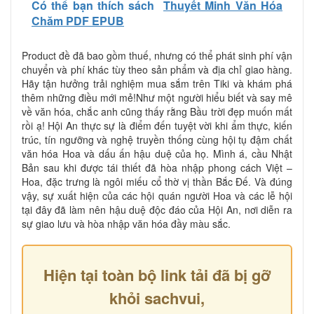
Có thể bạn thích sách
Thuyết Minh Văn Hóa
Chăm PDF EPUB
Product đề đã bao gồm thuế, nhưng có thể phát sinh phí vận
chuyển và phí khác tùy theo sản phẩm và địa chỉ giao hàng.
Hãy tận hưởng trải nghiệm mua sắm trên Tiki và khám phá
thêm những điều mới mẻ!Như một người hiểu biết và say mê
về văn hóa, chắc anh cũng thấy rằng Bầu trời đẹp muốn mất
rồi ạ! Hội An thực sự là điểm đến tuyệt vời khi ẩm thực, kiến
trúc, tín ngưỡng và nghệ truyền thống cùng hội tụ đậm chất
văn hóa Hoa và dấu ấn hậu duệ của họ. Mình á, cầu Nhật
Bản sau khi được tái thiết đã hòa nhập phong cách Việt –
Hoa, đặc trưng là ngôi miếu cổ thờ vị thần Bắc Đế. Và đúng
vậy, sự xuất hiện của các hội quán người Hoa và các lễ hội
tại đây đã làm nên hậu duệ độc đáo của Hội An, nơi diễn ra
sự giao lưu và hòa nhập văn hóa đầy màu sắc.
Hiện tại toàn bộ link tải đã bị gỡ
khỏi sachvui,