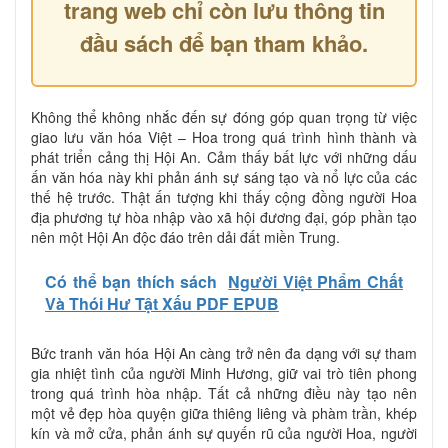
trang web chỉ còn lưu thông tin
đầu sách để bạn tham khảo.
Không thể không nhắc đến sự đóng góp quan trọng từ việc
giao lưu văn hóa Việt – Hoa trong quá trình hình thành và
phát triển cảng thị Hội An. Cảm thấy bất lực với những dấu
ấn văn hóa này khi phản ánh sự sáng tạo và nổ lực của các
thế hệ trước. Thật ấn tượng khi thấy cộng đồng người Hoa
địa phương tự hòa nhập vào xã hội đương đại, góp phần tạo
nên một Hội An độc đáo trên dải đất miền Trung.
Có thể bạn thích sách
Người Việt Phẩm Chất
Và Thói Hư Tật Xấu PDF EPUB
Bức tranh văn hóa Hội An càng trở nên đa dạng với sự tham
gia nhiệt tình của người Minh Hương, giữ vai trò tiên phong
trong quá trình hòa nhập. Tất cả những điều này tạo nên
một vẻ đẹp hòa quyện giữa thiêng liêng và phàm trần, khép
kín và mở cửa, phản ánh sự quyến rũ của người Hoa, người