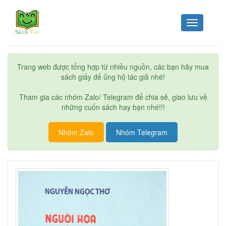
Toggle
navigation
Trang web được tổng hợp từ nhiều nguồn, các bạn hãy mua
sách giấy để ủng hộ tác giả nhé!
Tham gia các nhóm Zalo/ Telegram để chia sẻ, giao lưu về
những cuốn sách hay bạn nhé!!!
Nhóm Zalo
Nhóm Telegram