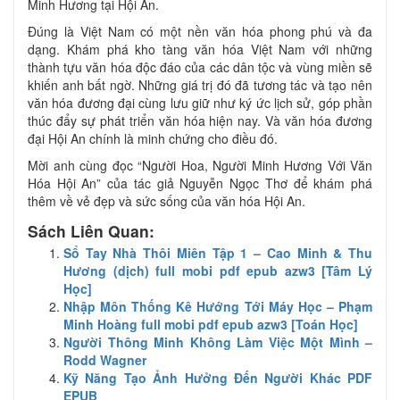
Minh Hương tại Hội An.
Đúng là Việt Nam có một nền văn hóa phong phú và đa
dạng. Khám phá kho tàng văn hóa Việt Nam với những
thành tựu văn hóa độc đáo của các dân tộc và vùng miền sẽ
khiến anh bất ngờ. Những giá trị đó đã tương tác và tạo nên
văn hóa đương đại cùng lưu giữ như ký ức lịch sử, góp phần
thúc đẩy sự phát triển văn hóa hiện nay. Và văn hóa đương
đại Hội An chính là minh chứng cho điều đó.
Mời anh cùng đọc “Người Hoa, Người Minh Hương Với Văn
Hóa Hội An” của tác giả Nguyễn Ngọc Thơ để khám phá
thêm về vẻ đẹp và sức sống của văn hóa Hội An.
Sách Liên Quan:
Sổ Tay Nhà Thôi Miên Tập 1 – Cao Minh & Thu
Hương (dịch) full mobi pdf epub azw3 [Tâm Lý
Học]
Nhập Môn Thống Kê Hướng Tới Máy Học – Phạm
Minh Hoàng full mobi pdf epub azw3 [Toán Học]
Người Thông Minh Không Làm Việc Một Mình –
Rodd Wagner
Kỹ Năng Tạo Ảnh Hưởng Đến Người Khác PDF
EPUB