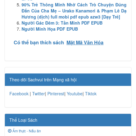
90% Trẻ Thông Minh Nhờ Cách Trò Chuyện Đúng
Đắn Của Cha Mẹ – Urako Kanamori & Phạm Lê Dạ
Hương (dịch) full mobi pdf epub azw3 [Dạy Trẻ]
Người Gác Đêm 3: Tần Minh PDF EPUB
Người Minh Họa PDF EPUB
Có thể bạn thích sách
Mật Mã Văn Hóa
Theo dõi Sachvui trên Mạng xã hội
Facebook
|
Twitter
|
Pinterest
|
Youtube
|
Tiktok
Thể Loại Sách
Ẩm thực - Nấu ăn