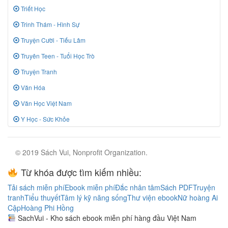
Triết Học
Trinh Thám - Hình Sự
Truyện Cười - Tiếu Lâm
Truyên Teen - Tuổi Học Trò
Truyện Tranh
Văn Hóa
Văn Học Việt Nam
Y Học - Sức Khỏe
© 2019 Sách Vui, Nonprofit Organization.
Từ khóa được tìm kiếm nhiều:
Tải sách miễn phí
Ebook miễn phí
Đắc nhân tâm
Sách PDF
Truyện
tranh
Tiểu thuyết
Tâm lý kỹ năng sống
Thư viện ebook
Nữ hoàng Ai
Cập
Hoàng Phi Hồng
SachVui - Kho sách ebook miễn phí hàng đầu Việt Nam