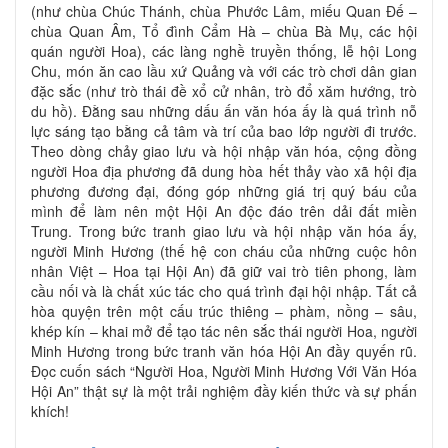
(như chùa Chúc Thánh, chùa Phước Lâm, miếu Quan Đế –
chùa Quan Âm, Tổ đình Cẩm Hà – chùa Bà Mụ, các hội
quán người Hoa), các làng nghề truyền thống, lễ hội Long
Chu, món ăn cao lầu xứ Quảng và với các trò chơi dân gian
đặc sắc (như trò thái đề xổ cử nhân, trò đổ xăm hướng, trò
du hồ). Đằng sau những dấu ấn văn hóa ấy là quá trình nỗ
lực sáng tạo bằng cả tâm và trí của bao lớp người đi trước.
Theo dòng chảy giao lưu và hội nhập văn hóa, cộng đồng
người Hoa địa phương đã dung hòa hết thảy vào xã hội địa
phương đương đại, đóng góp những giá trị quý báu của
mình để làm nên một Hội An độc đáo trên dải đất miền
Trung. Trong bức tranh giao lưu và hội nhập văn hóa ấy,
người Minh Hương (thế hệ con cháu của những cuộc hôn
nhân Việt – Hoa tại Hội An) đã giữ vai trò tiên phong, làm
cầu nối và là chất xúc tác cho quá trình đại hội nhập. Tất cả
hòa quyện trên một cấu trúc thiêng – phàm, nồng – sâu,
khép kín – khai mở để tạo tác nên sắc thái người Hoa, người
Minh Hương trong bức tranh văn hóa Hội An đầy quyến rũ.
Đọc cuốn sách “Người Hoa, Người Minh Hương Với Văn Hóa
Hội An” thật sự là một trải nghiệm đầy kiến thức và sự phấn
khích!