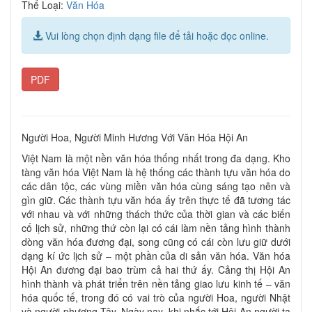
Thể Loại:
Văn Hóa
Vui lòng chọn định dạng file để tải hoặc đọc online.
PDF
Người Hoa, Người Minh Hương Với Văn Hóa Hội An
Việt Nam là một nền văn hóa thống nhất trong đa dạng. Kho
tàng văn hóa Việt Nam là hệ thống các thành tựu văn hóa do
các dân tộc, các vùng miền văn hóa cùng sáng tạo nên và
gìn giữ. Các thành tựu văn hóa ấy trên thực tế đã tương tác
với nhau và với những thách thức của thời gian và các biến
cố lịch sử, những thứ còn lại có cái làm nền tảng hình thành
dòng văn hóa đương đại, song cũng có cái còn lưu giữ dưới
dạng kí ức lịch sử – một phần của di sản văn hóa. Văn hóa
Hội An đương đại bao trùm cả hai thứ ấy. Cảng thị Hội An
hình thành và phát triển trên nền tảng giao lưu kinh tế – văn
hóa quốc tế, trong đó có vai trò của người Hoa, người Nhật
và người phương Tây. Ngày nay, khi nhắc tới Hội An người ta