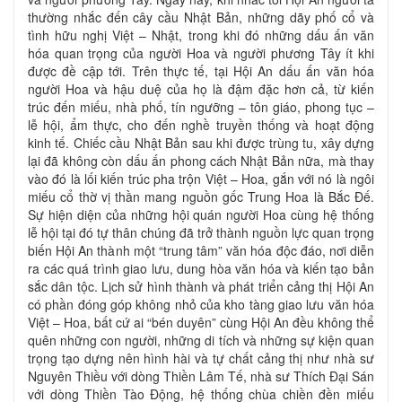
thường nhắc đến cây cầu Nhật Bản, những dãy phố cổ và
tình hữu nghị Việt – Nhật, trong khi đó những dấu ấn văn
hóa quan trọng của người Hoa và người phương Tây ít khi
được đề cập tới. Trên thực tế, tại Hội An dấu ấn văn hóa
người Hoa và hậu duệ của họ là đậm đặc hơn cả, từ kiến
trúc đến miếu, nhà phố, tín ngưỡng – tôn giáo, phong tục –
lễ hội, ẩm thực, cho đến nghề truyền thống và hoạt động
kinh tế. Chiếc cầu Nhật Bản sau khi được trùng tu, xây dựng
lại đã không còn dấu ấn phong cách Nhật Bản nữa, mà thay
vào đó là lối kiến trúc pha trộn Việt – Hoa, gắn với nó là ngôi
miếu cổ thờ vị thần mang nguồn gốc Trung Hoa là Bắc Đế.
Sự hiện diện của những hội quán người Hoa cùng hệ thống
lễ hội tại đó tự thân chúng đã trở thành nguồn lực quan trọng
biến Hội An thành một “trung tâm” văn hóa độc đáo, nơi diễn
ra các quá trình giao lưu, dung hòa văn hóa và kiến tạo bản
sắc dân tộc. Lịch sử hình thành và phát triển cảng thị Hội An
có phần đóng góp không nhỏ của kho tàng giao lưu văn hóa
Việt – Hoa, bất cứ ai “bén duyên” cùng Hội An đều không thể
quên những con người, những di tích và những sự kiện quan
trọng tạo dựng nên hình hài và tự chất cảng thị như nhà sư
Nguyên Thiều với dòng Thiền Lâm Tế, nhà sư Thích Đại Sán
với dòng Thiền Tào Động, hệ thống chùa chiền đền miếu