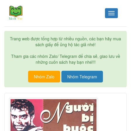
Toggle
navigation
Trang web được tổng hợp từ nhiều nguồn, các bạn hãy mua
sách giấy để ủng hộ tác giả nhé!
Tham gia các nhóm Zalo/ Telegram để chia sẻ, giao lưu về
những cuốn sách hay bạn nhé!!!
Nhóm Zalo
Nhóm Telegram