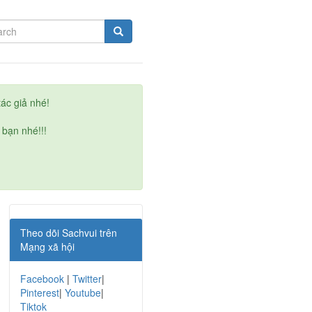
ác giả nhé!
 bạn nhé!!!
Theo dõi Sachvui trên
Mạng xã hội
Facebook
|
Twitter
|
Pinterest
|
Youtube
|
Tiktok