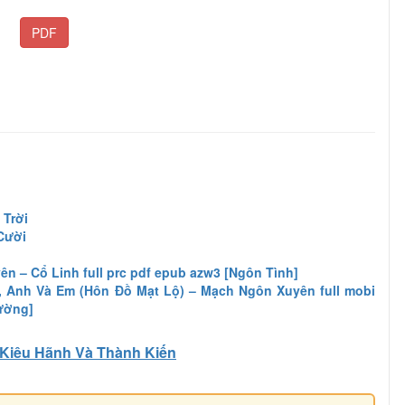
PDF
 Trời
Cười
ên – Cổ Linh full prc pdf epub azw3 [Ngôn Tình]
 Anh Và Em (Hôn Đồ Mạt Lộ) – Mạch Ngôn Xuyên full mobi
ường]
Kiêu Hãnh Và Thành Kiến