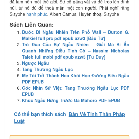
đã làm nên một thế giới. Sự cố gắng vất vả để trèo lên đỉnh
núi, tự nó đủ để thoả mãn một con người. Phải nghĩ rằng
Sisyphe
hạnh phúc
. Albert Camus, Huyền thoại Sisyphe
Sách Liên Quan:
Bước Đi Ngẫu Nhiên Trên Phố Wall – Burton G.
Malkiel full prc pdf epub azw3 [Đầu Tư]
Trò Đùa Của Sự Ngẫu Nhiên – Giải Mã Bí Ẩn
Quanh Những Điều Tình Cờ – Nassim Nicholas
Taleb full mobi pdf epub azw3 [Tư Duy]
Ngược Ngẫu
Tang Thương Ngẫu Lục
Mẹ Tôi Trở Thành Hoa Khôi Học Đường Siêu Ngầu
PDF EPUB
Góc Nhìn Sử Việt: Tang Thương Ngẫu Lục PDF
EPUB
Khúc Ngẫu Hứng Trước Ga Mahoro PDF EPUB
Có thể bạn thích sách
Bàn Về Tinh Thần Pháp
Luật