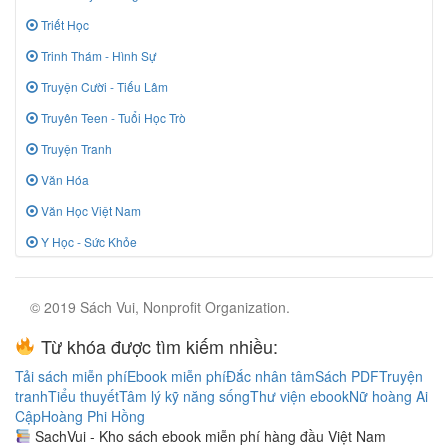
Triết Học
Trinh Thám - Hình Sự
Truyện Cười - Tiếu Lâm
Truyên Teen - Tuổi Học Trò
Truyện Tranh
Văn Hóa
Văn Học Việt Nam
Y Học - Sức Khỏe
© 2019 Sách Vui, Nonprofit Organization.
Từ khóa được tìm kiếm nhiều:
Tải sách miễn phí
Ebook miễn phí
Đắc nhân tâm
Sách PDF
Truyện
tranh
Tiểu thuyết
Tâm lý kỹ năng sống
Thư viện ebook
Nữ hoàng Ai
Cập
Hoàng Phi Hồng
SachVui - Kho sách ebook miễn phí hàng đầu Việt Nam