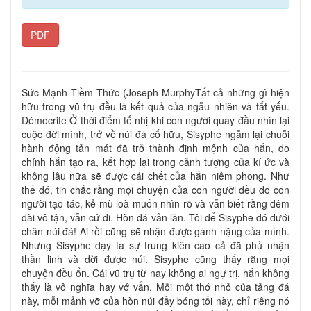
PDF
Sức Mạnh Tiềm Thức (Joseph MurphyTất cả những gì hiện
hữu trong vũ trụ đều là kết quả của ngẫu nhiên và tất yếu.
Démocrite Ở thời điểm tế nhị khi con người quay đầu nhìn lại
cuộc đời mình, trở về núi đá cố hữu, Sisyphe ngẫm lại chuỗi
hành động tản mát đã trở thành định mệnh của hắn, do
chính hắn tạo ra, kết hợp lại trong cảnh tượng của kí ức và
không lâu nữa sẽ được cái chết của hắn niêm phong. Như
thế đó, tin chắc rằng mọi chuyện của con người đều do con
người tạo tác, kẻ mù loà muốn nhìn rõ và vẫn biết rằng đêm
dài vô tận, vẫn cứ đi. Hòn đá vẫn lăn. Tôi để Sisyphe đó dưới
chân núi đá! Ai rồi cũng sẽ nhận được gánh nặng của mình.
Nhưng Sisyphe dạy ta sự trung kiên cao cả đã phủ nhận
thần linh và dời được núi. Sisyphe cũng thấy rằng mọi
chuyện đều ổn. Cái vũ trụ từ nay không ai ngự trị, hắn không
thấy là vô nghĩa hay vớ vẩn. Mỗi một thớ nhỏ của tảng đá
này, mỗi mảnh vỡ của hòn núi đầy bóng tối này, chỉ riêng nó