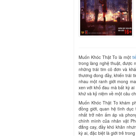
Muốn Khóc Thật To là một
ti
trong làng nghệ thuật, được 
những trái tim cô đơn và k
thương đong đầy, khiến trái t
nhau một ranh giới mong m
xen với khổ đau mà bất kỳ ai 
khứ và kỷ niệm về một câu ch
Muốn Khóc Thật To khám phá 
đồng giới, quan hệ tình dụ
nhất trở nên ấm áp và phong
chính mình của nhân vật Ph
đắng cay, đầy khó khăn nhưn
kỳ ai, đặc biệt là giới trẻ tron