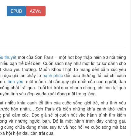
EPUB
AZW3
ểu thuyết
mới của Sơn Paris – một hot boy thập niên 90 nổi tiếng
nhiều bạn trẻ biết đến. Cuốn sách này như một lời tự sự dành cho
hát khao yêu thương. Muốn Khóc Thật To mang đến cảm xúc yêu
im độc giả tan chảy từ
hạnh phúc
đến đau thương, tất cả chỉ cách
anh.
tình yêu
, một mảnh tài sản quý giá nhất của con người, đan
cũng phải trải qua. Tuổi trẻ trôi qua nhanh chóng, chỉ còn lại quá
uyện tình yêu đẹp và đau xót đọng mãi trong lòng.
nhiều khía cạnh tối tăm của cuộc sống giới trẻ, như tình yêu
c trước hôn nhân… Sơn Paris đã biến những khía cạnh khó khăn
 phú cảm xúc. Đọc giả sẽ bị cuốn hút vào hành trình tìm kiếm
ong và những người bạn. Đó là một hành trình đầy chông gai,
g cũng chứa đựng nhiều suy tư và học hỏi về cuộc sống mà bất
g xã hội hiện đại, cần trải qua.