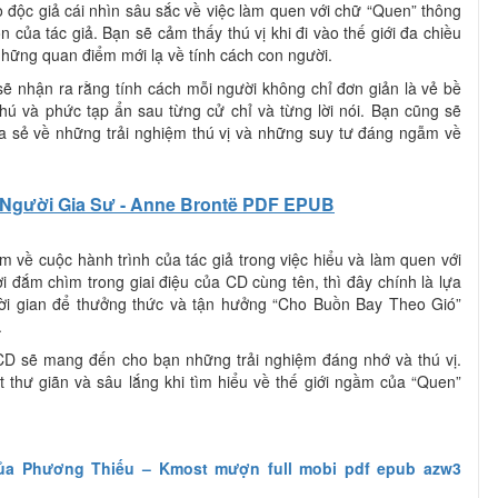
độc giả cái nhìn sâu sắc về việc làm quen với chữ “Quen” thông
của tác giả. Bạn sẽ cảm thấy thú vị khi đi vào thế giới đa chiều
những quan điểm mới lạ về tính cách con người.
ẽ nhận ra rằng tính cách mỗi người không chỉ đơn giản là vẻ bề
hú và phức tạp ẩn sau từng cử chỉ và từng lời nói. Bạn cũng sẽ
ia sẻ về những trải nghiệm thú vị và những suy tư đáng ngẫm về
Người Gia Sư - Anne Brontë PDF EPUB
về cuộc hành trình của tác giả trong việc hiểu và làm quen với
i đắm chìm trong giai điệu của CD cùng tên, thì đây chính là lựa
ời gian để thưởng thức và tận hưởng “Cho Buồn Bay Theo Gió”
.
CD sẽ mang đến cho bạn những trải nghiệm đáng nhớ và thú vị.
 thư giãn và sâu lắng khi tìm hiểu về thế giới ngầm của “Quen”
a Phương Thiếu – Kmost mượn full mobi pdf epub azw3