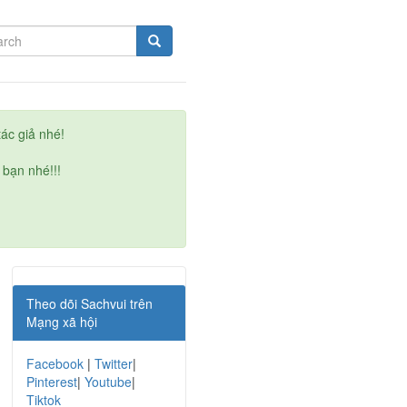
ác giả nhé!
 bạn nhé!!!
Theo dõi Sachvui trên
Mạng xã hội
Facebook
|
Twitter
|
Pinterest
|
Youtube
|
Tiktok