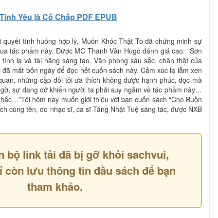
Tình Yêu là Cố Chấp PDF EPUB
ải quyết tình huống hợp lý, Muốn Khóc Thật To đã chứng minh sự
 qua tác phẩm này. Được MC Thanh Vân Hugo đánh giá cao: “Sơn
á tính lạ và tài năng sáng tạo. Văn phong sâu sắc, chân thật của
i đã mất bốn ngày để đọc hết cuốn sách này. Cảm xúc lạ lẫm xen
 quan, những cặp đôi tôi ưa thích không được hạnh phúc, đọc mà
 ngờ, sự dang dở khiến người ta phải suy ngẫm về tác phẩm này…
 nhắc…”Tôi hôm nay muốn giới thiệu với bạn cuốn sách “Cho Buồn
h cùng tên, do nhạc sĩ, ca sĩ Tăng Nhật Tuệ sáng tác, được NXB
n bộ link tải đã bị gỡ khỏi sachvui,
ỉ còn lưu thông tin đầu sách để bạn
tham khảo.