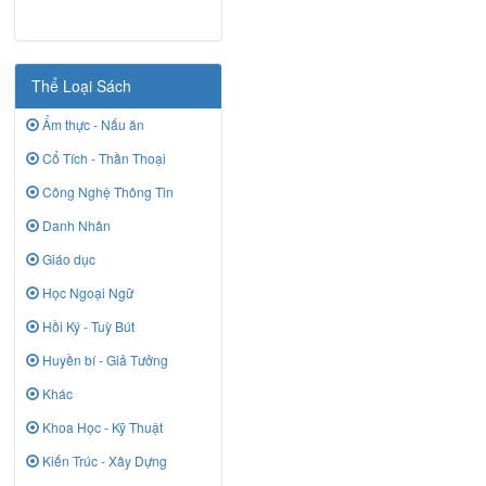
Thể Loại Sách
Ẩm thực - Nấu ăn
Cổ Tích - Thần Thoại
Công Nghệ Thông Tin
Danh Nhân
Giáo dục
Học Ngoại Ngữ
Hồi Ký - Tuỳ Bút
Huyền bí - Giả Tưởng
Khác
Khoa Học - Kỹ Thuật
Kiến Trúc - Xây Dựng