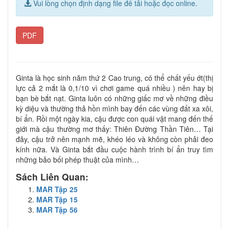
Vui lòng chọn định dạng file để tải hoặc đọc online.
PDF
Ginta là học sinh năm thứ 2 Cao trung, có thể chất yếu ớt(thị
lực cả 2 mắt là 0,1/10 vì chơi game quá nhiều ) nên hay bị
bạn bè bắt nạt. Ginta luôn có những giấc mơ về những điều
kỳ diệu và thường thả hồn mình bay đến các vùng đất xa xôi,
bí ẩn. Rồi một ngày kia, cậu được con quái vật mang đến thế
giới mà cậu thường mơ thấy: Thiên Đường Thần Tiên… Tại
đây, cậu trở nên mạnh mẽ, khéo léo và không còn phải đeo
kính nữa. Và Ginta bắt đầu cuộc hành trình bí ẩn truy tìm
những bảo bối phép thuật của mình…
Sách Liên Quan:
MAR Tập 25
MAR Tập 15
MAR Tập 56