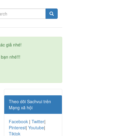
ác giả nhé!
 bạn nhé!!!
Theo dõi Sachvui trên
Mạng xã hội
Facebook
|
Twitter
|
Pinterest
|
Youtube
|
Tiktok