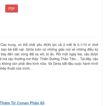
PDF
Cao trung, có thể chất yếu ớt(thị lực cả 2 mắt là 0,1/10 vì chơi
 bạn bè bắt nạt. Ginta luôn có những giấc mơ về những điều kỳ
bay đến các vùng đất xa xôi, bí ẩn. Rồi một ngày kia, cậu được
iới mà cậu thường mơ thấy: Thiên Đường Thần Tiên… Tại đây, cậu
 không còn phải đeo kính nữa. Và Ginta bắt đầu cuộc hành trình
 phép thuật của mình…
Thám Tử Conan Phần 65