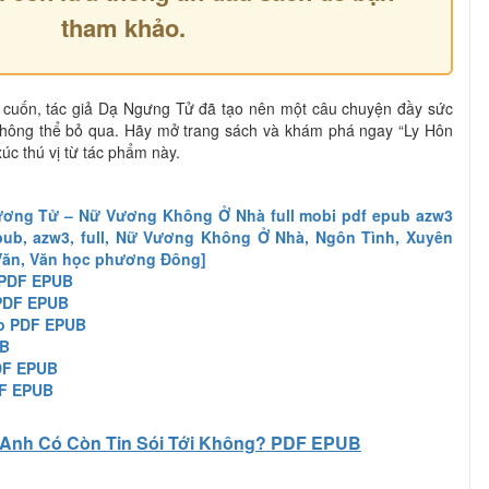
tham khảo.
i cuốn, tác giả Dạ Ngưng Tử đã tạo nên một câu chuyện đầy sức
không thể bỏ qua. Hãy mở trang sách và khám phá ngay “Ly Hôn
úc thú vị từ tác phẩm này.
ương Tử – Nữ Vương Không Ở Nhà full mobi pdf epub azw3
epub, azw3, full, Nữ Vương Không Ở Nhà, Ngôn Tình, Xuyên
 Văn, Văn học phương Đông]
 PDF EPUB
 PDF EPUB
o PDF EPUB
UB
PDF EPUB
DF EPUB
Anh Có Còn Tin Sói Tới Không? PDF EPUB