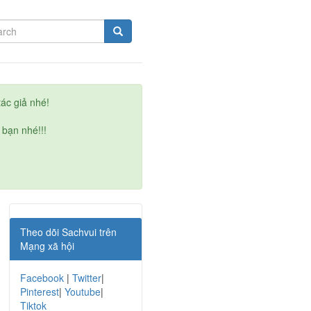
ác giả nhé!
 bạn nhé!!!
Theo dõi Sachvui trên
Mạng xã hội
Facebook
|
Twitter
|
Pinterest
|
Youtube
|
Tiktok