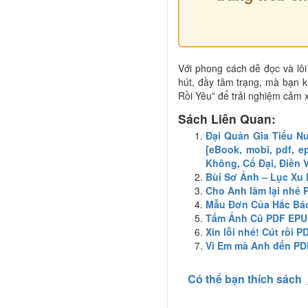
Với phong cách dễ đọc và lô
hút, đầy tâm trạng, mà bạn 
Rồi Yêu” để trải nghiệm cảm x
Sách Liên Quan:
Đại Quản Gia Tiểu N
[eBook, mobi, pdf, 
Không, Cổ Đại, Điền
Bùi Sơ Ảnh – Lục Xu
Cho Anh làm lại nhé
Mẫu Đơn Của Hắc Bá
Tấm Ảnh Cũ PDF EP
Xin lỗi nhé! Cút rồi 
Vì Em mà Anh đến P
Có thể bạn thích sách