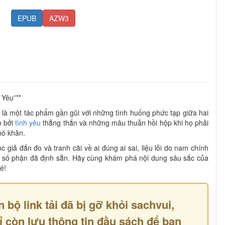
EPUB
AZW3
 Yêu”**
là một tác phẩm gần gũi với những tình huống phức tạp giữa hai
n bởi
tình yêu
thẳng thắn và những mâu thuẫn hồi hộp khi họ phải
hó khăn.
giả đắn đo và tranh cãi về ai đúng ai sai, liệu lỗi do nam chính
o số phận đã định sẵn. Hãy cùng khám phá nội dung sâu sắc của
é!
n bộ link tải đã bị gỡ khỏi sachvui,
ỉ còn lưu thông tin đầu sách để bạn