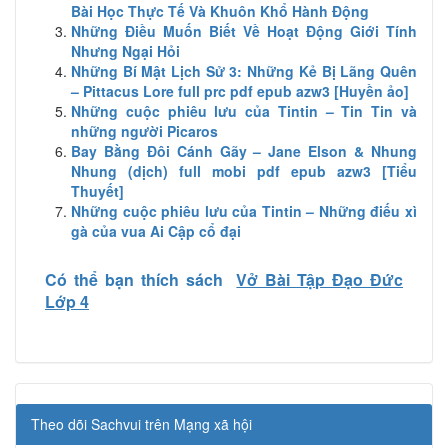
Bài Học Thực Tế Và Khuôn Khổ Hành Động
Những Điều Muốn Biết Về Hoạt Động Giới Tính
Nhưng Ngại Hỏi
Những Bí Mật Lịch Sử 3: Những Kẻ Bị Lãng Quên
– Pittacus Lore full prc pdf epub azw3 [Huyền ảo]
Những cuộc phiêu lưu của Tintin – Tin Tin và
những người Picaros
Bay Bằng Đôi Cánh Gãy – Jane Elson & Nhung
Nhung (dịch) full mobi pdf epub azw3 [Tiểu
Thuyết]
Những cuộc phiêu lưu của Tintin – Những điếu xì
gà của vua Ai Cập cổ đại
Có thể bạn thích sách
Vở Bài Tập Đạo Đức
Lớp 4
Theo dõi Sachvui trên Mạng xã hội