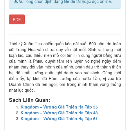
Vui lòng chọn định dạng file để tải hoặc đọc online.
PDF
Thời kỳ Xuân Thu chiến quốc kéo dài suốt 500 năm do toàn
cõi Trung Hoa vẫn chưa quy về một mối. Sinh ra trong thời
loạn lạc, cậu thiếu niên mồ côi tên Tín cùng người bằng hữu
của mình là Phiêu quyết tâm rèn luyện võ nghệ ngày đêm
nhằm thay đổi vận mệnh của mình, phấn đấu trở thành thiên
hạ đệ nhất tướng quân ghi danh vào sử sách. Cùng thời
điểm ấy, tại kinh đô Hàm Lương của nước Tần, vị vua trẻ
Doanh Chính đã lên ngôi, ôm trong mình tham vọng thống
nhất lục quốc.
Sách Liên Quan:
Kingdom – Vương Giả Thiên Hạ Tập 35
Kingdom – Vương Giả Thiên Hạ Tập 48
Kingdom – Vương Giả Thiên Hạ Tập 61