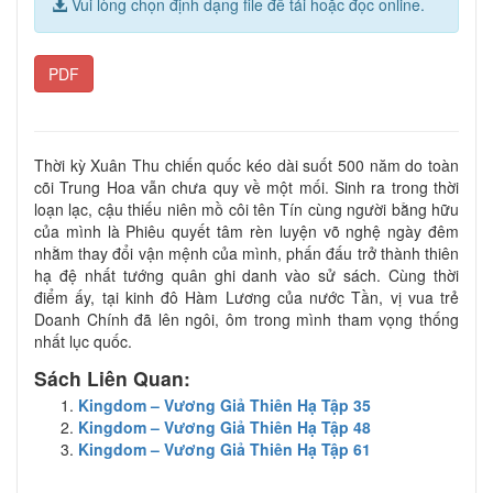
Vui lòng chọn định dạng file để tải hoặc đọc online.
PDF
Thời kỳ Xuân Thu chiến quốc kéo dài suốt 500 năm do toàn
cõi Trung Hoa vẫn chưa quy về một mối. Sinh ra trong thời
loạn lạc, cậu thiếu niên mồ côi tên Tín cùng người bằng hữu
của mình là Phiêu quyết tâm rèn luyện võ nghệ ngày đêm
nhằm thay đổi vận mệnh của mình, phấn đấu trở thành thiên
hạ đệ nhất tướng quân ghi danh vào sử sách. Cùng thời
điểm ấy, tại kinh đô Hàm Lương của nước Tần, vị vua trẻ
Doanh Chính đã lên ngôi, ôm trong mình tham vọng thống
nhất lục quốc.
Sách Liên Quan:
Kingdom – Vương Giả Thiên Hạ Tập 35
Kingdom – Vương Giả Thiên Hạ Tập 48
Kingdom – Vương Giả Thiên Hạ Tập 61