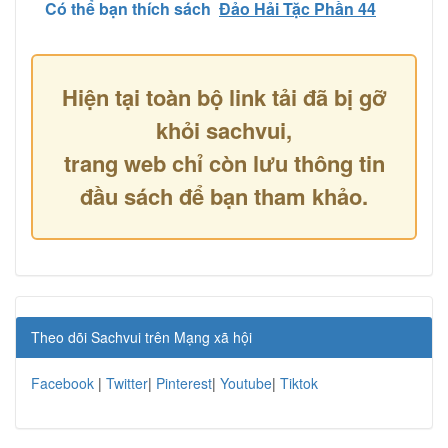
Có thể bạn thích sách
Đảo Hải Tặc Phần 44
Hiện tại toàn bộ link tải đã bị gỡ
khỏi sachvui,
trang web chỉ còn lưu thông tin
đầu sách để bạn tham khảo.
Theo dõi Sachvui trên Mạng xã hội
Facebook
|
Twitter
|
Pinterest
|
Youtube
|
Tiktok