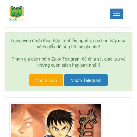
Toggle
navigation
Trang web được tổng hợp từ nhiều nguồn, các bạn hãy mua
sách giấy để ủng hộ tác giả nhé!
Tham gia các nhóm Zalo/ Telegram để chia sẻ, giao lưu về
những cuốn sách hay bạn nhé!!!
Nhóm Zalo
Nhóm Telegram