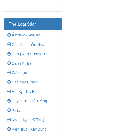
Thể Loại Sách
Ẩm thực - Nấu ăn
Cổ Tích - Thần Thoại
Công Nghệ Thông Tin
Danh Nhân
Giáo dục
Học Ngoại Ngữ
Hồi Ký - Tuỳ Bút
Huyền bí - Giả Tưởng
Khác
Khoa Học - Kỹ Thuật
Kiến Trúc - Xây Dựng