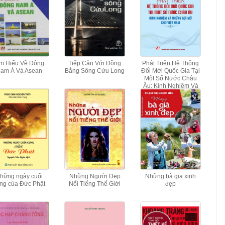
m Hiểu Về Đông
Tiếp Cận Với Đồng
Phát Triển Hệ Thống
am Á Và Asean
Bằng Sông Cửu Long
Đổi Mới Quốc Gia Tại
Một Số Nước Châu
Âu: Kinh Nghiệm Và
Những Gợi Mở Cho
Việt Nam
hững ngày cuối
Những Người Đẹp
Những bà gia xinh
ng của Đức Phật
Nổi Tiếng Thế Giới
đẹp