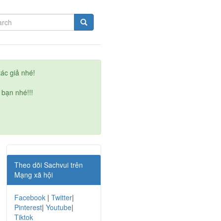
ác giả nhé!
 bạn nhé!!!
Theo dõi Sachvui trên
Mạng xã hội
Facebook
|
Twitter
|
Pinterest
|
Youtube
|
Tiktok