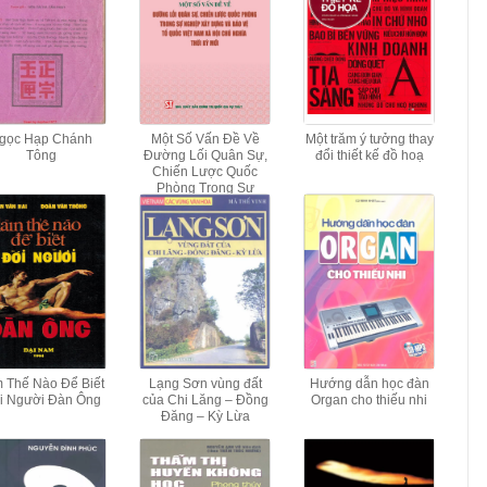
gọc Hạp Chánh
Một Số Vấn Đề Về
Một trăm ý tưởng thay
Tông
Đường Lối Quân Sự,
đổi thiết kế đồ hoạ
Chiến Lược Quốc
Phòng Trong Sự
Nghiệp Xây Dựng Và
Bảo Vệ Tổ Quốc Việt
Nam Xã Hội Chủ
Nghĩa Thời Kỳ Mới
 Thế Nào Để Biết
Lạng Sơn vùng đất
Hướng dẫn học đàn
i Người Đàn Ông
của Chi Lăng – Đồng
Organ cho thiếu nhi
Đăng – Kỳ Lừa