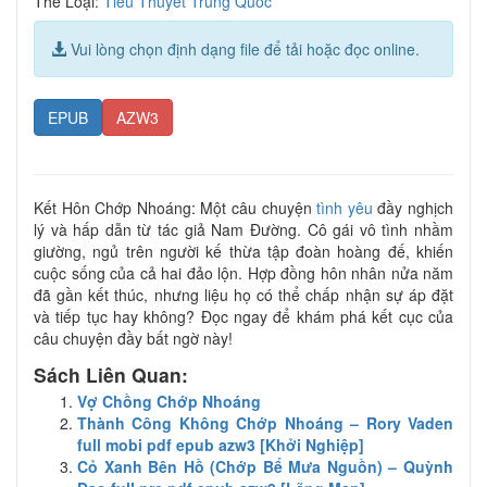
Thể Loại:
Tiểu Thuyết Trung Quốc
Vui lòng chọn định dạng file để tải hoặc đọc online.
EPUB
AZW3
Kết Hôn Chớp Nhoáng: Một câu chuyện
tình yêu
đầy nghịch
lý và hấp dẫn từ tác giả Nam Đường. Cô gái vô tình nhầm
giường, ngủ trên người kế thừa tập đoàn hoàng đế, khiến
cuộc sống của cả hai đảo lộn. Hợp đồng hôn nhân nửa năm
đã gần kết thúc, nhưng liệu họ có thể chấp nhận sự áp đặt
và tiếp tục hay không? Đọc ngay để khám phá kết cục của
câu chuyện đầy bất ngờ này!
Sách Liên Quan:
Vợ Chồng Chớp Nhoáng
Thành Công Không Chớp Nhoáng – Rory Vaden
full mobi pdf epub azw3 [Khởi Nghiệp]
Cỏ Xanh Bên Hồ (Chớp Bể Mưa Nguồn) – Quỳnh