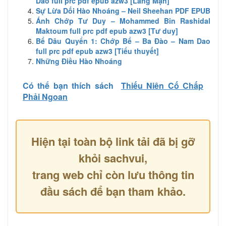
Dao full prc pdf epub azw3 [Lãng Mạn]
Sự Lừa Dối Hào Nhoáng – Neil Sheehan PDF EPUB
Ánh Chớp Tư Duy – Mohammed Bin Rashidal
Maktoum full prc pdf epub azw3 [Tư duy]
Bể Dâu Quyển 1: Chớp Bể – Ba Đào – Nam Dao
full prc pdf epub azw3 [Tiểu thuyết]
Những Điều Hào Nhoáng
Có thể bạn thích sách
Thiếu Niên Cố Chấp
Phải Ngoan
Hiện tại toàn bộ link tải đã bị gỡ
khỏi sachvui,
trang web chỉ còn lưu thông tin
đầu sách để bạn tham khảo.