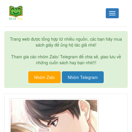
Toggle
navigation
Trang web được tổng hợp từ nhiều nguồn, các bạn hãy mua
sách giấy để ủng hộ tác giả nhé!
Tham gia các nhóm Zalo/ Telegram để chia sẻ, giao lưu về
những cuốn sách hay bạn nhé!!!
Nhóm Zalo
Nhóm Telegram