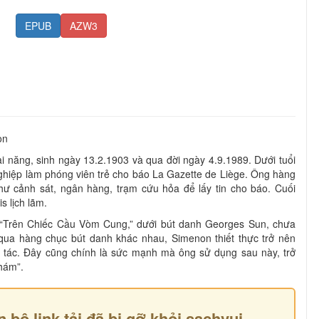
EPUB
AZW3
on
 năng, sinh ngày 13.2.1903 và qua đời ngày 4.9.1989. Dưới tuổi
ghiệp làm phóng viên trẻ cho báo La Gazette de Liège. Ông hàng
ư cảnh sát, ngân hàng, trạm cứu hỏa để lấy tin cho báo. Cuối
s lịch lãm.
“Trên Chiếc Cầu Vòm Cung,” dưới bút danh Georges Sun, chưa
qua hàng chục bút danh khác nhau, Simenon thiết thực trở nên
g tác. Đây cũng chính là sức mạnh mà ông sử dụng sau này, trở
thám”.
n bộ link tải đã bị gỡ khỏi sachvui,