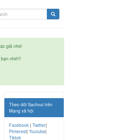
ác giả nhé!
 bạn nhé!!!
Theo dõi Sachvui trên
Mạng xã hội
Facebook
|
Twitter
|
Pinterest
|
Youtube
|
Tiktok