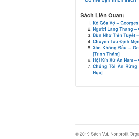
Sách Liên Quan:
Kẻ Góa Vợ – George
Người Lang Thang –
Bùn Nhơ Trên Tuyết –
Chuyến Tàu Định Mệnh
Xác Không Đầu – Geo
[Trinh Thám]
Hội Kín Xứ An Nam –
Chúng Tôi Ăn Rừng 
Học]
© 2019 Sách Vui, Nonprofit Orga