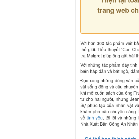
trang web ch
Với hơn 300 tác phẩm viết bằ
thế giới. Tiểu thuyết “Con C
tra Maigret giúp ông gặt hái 
Với những tác phẩm đầy tinh
biến hấp dẫn và bất ngờ, đảm
Đọc xong những dòng văn của
vật sống động và câu chuyện 
khi mở cuốn sách của ông!Tr
tư cho hai người, nhưng Jeann
Sự phức tạp của nhân vật v
khám phá câu chuyện căng th
về
tình yêu
, tội lỗi và nhữn
Nhà Xuất Bản Công An Nhân Dâ
Có thể bạn thích sách