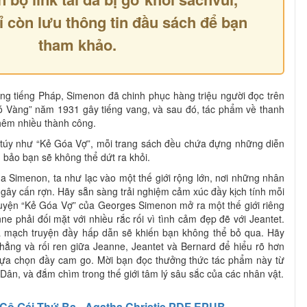
ỉ còn lưu thông tin đầu sách để bạn
tham khảo.
ng tiếng Pháp, Simenon đã chinh phục hàng triệu người đọc trên
hó Vàng” năm 1931 gây tiếng vang, và sau đó, tác phẩm về thanh
thêm nhiều thành công.
 túy như “Kẻ Góa Vợ”, mỗi trang sách đều chứa đựng những diễn
 bảo bạn sẽ không thể dứt ra khỏi.
 Simenon, ta như lạc vào một thế giới rộng lớn, nơi những nhân
gây cấn rợn. Hãy sẵn sàng trải nghiệm cảm xúc đầy kịch tính mỗi
uyện “Kẻ Góa Vợ” của Georges Simenon mở ra một thế giới riêng
e phải đối mặt với nhiều rắc rối vì tình cảm đẹp đẽ với Jeantet.
à mạch truyện đầy hấp dẫn sẽ khiến bạn không thể bỏ qua. Hãy
ẳng và rối ren giữa Jeanne, Jeantet và Bernard để hiểu rõ hơn
g lựa chọn đầy cam go. Mời bạn đọc thưởng thức tác phẩm này từ
n, và đắm chìm trong thế giới tâm lý sâu sắc của các nhân vật.
Cô Gái Thứ Ba - Agatha Christie PDF EPUB