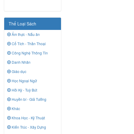
Thể Loại Sách
Ẩm thực - Nấu ăn
Cổ Tích - Thần Thoại
Công Nghệ Thông Tin
Danh Nhân
Giáo dục
Học Ngoại Ngữ
Hồi Ký - Tuỳ Bút
Huyền bí - Giả Tưởng
Khác
Khoa Học - Kỹ Thuật
Kiến Trúc - Xây Dựng