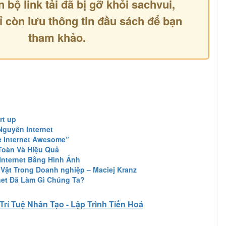
n bộ link tải đã bị gỡ khỏi sachvui,
ỉ còn lưu thông tin đầu sách để bạn
tham khảo.
rt up
Nguyên Internet
e Internet Awesome”
Toàn Và Hiệu Quả
nternet Bằng Hình Ảnh
n Vật Trong Doanh nghiệp – Maciej Kranz
rnet Đã Làm Gì Chúng Ta?
Trí Tuệ Nhân Tạo - Lập Trình Tiến Hoá