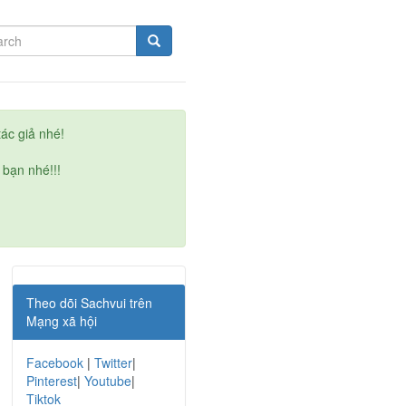
ác giả nhé!
 bạn nhé!!!
Theo dõi Sachvui trên
Mạng xã hội
Facebook
|
Twitter
|
Pinterest
|
Youtube
|
Tiktok