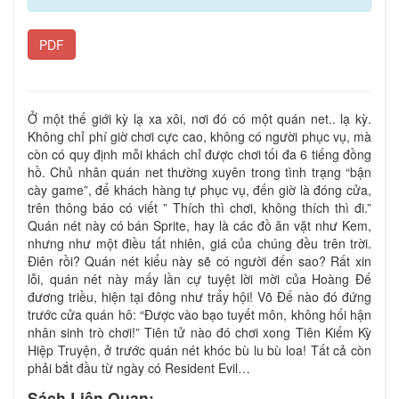
PDF
Ở một thế giới kỳ lạ xa xôi, nơi đó có một quán net.. lạ kỳ.
Không chỉ phí giờ chơi cực cao, không có người phục vụ, mà
còn có quy định mỗi khách chỉ được chơi tối đa 6 tiếng đồng
hồ. Chủ nhân quán net thường xuyên trong tình trạng “bận
cày game”, để khách hàng tự phục vụ, đến giờ là đóng cửa,
trên thông báo có viết ” Thích thì chơi, không thích thì đi.”
Quán nét này có bán Sprite, hay là các đồ ăn vặt như Kem,
nhưng như một điều tất nhiên, giá của chúng đều trên trời.
Điên rồi? Quán nét kiểu này sẽ có người đến sao? Rất xin
lỗi, quán nét này mấy lần cự tuyệt lời mời của Hoàng Đế
đương triều, hiện tại đông như trẩy hội! Võ Đế nào đó đứng
trước cửa quán hô: “Được vào bạo tuyết môn, không hối hận
nhân sinh trò chơi!” Tiên tử nào đó chơi xong Tiên Kiếm Kỳ
Hiệp Truyện, ở trước quán nét khóc bù lu bù loa! Tất cả còn
phải bắt đầu từ ngày có Resident Evil…
Sách Liên Quan: