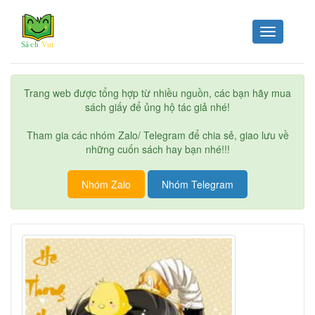
Toggle
navigation
Trang web được tổng hợp từ nhiều nguồn, các bạn hãy mua
sách giấy để ủng hộ tác giả nhé!
Tham gia các nhóm Zalo/ Telegram để chia sẻ, giao lưu về
những cuốn sách hay bạn nhé!!!
Nhóm Zalo
Nhóm Telegram