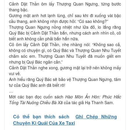
Cảnh Dật Thần ôm lấy Thượng Quan Ngưng, từng bước
thang bậc.
Gương mặt anh hơi lạnh lùng, chỉ sau khi đi xuống vài bậc
cầu thang, anh không nhịn được hỏi: “Có sao không?”
Thượng Quan Ngưng nồng nhiệt như lửa đỏ, lo lắng rằng
Quý Bác bị Cảnh Dật Thần bắn, nhưng cách anh nhìn cô, cô
biết anh không cần phải bắn hắn nữa.
Cô ôm lấy Cảnh Dật Thần, nhẹ nhàng nói: “Không sao cả,
không có chuyện gì, có Quý Bác và Thượng Quan Nhu Tuyết
chăm sóc em. Thượng Quan Nhu Tuyết đã muốn giết em
nhưng bị Quý Bác ngăn cản.”
Cảnh Dật Thần nghe xong, gương mặt lại trở nên không mấy
vui vẻ.
Anh hiểu rằng Quý Bác sẽ bảo vệ Thượng Quan Ngưng, tâm
tư của Quý Bác anh đã biết rõ!
…
Mời các bạn đọc cuốn sách
Hào Môn Ẩn Hôn: Phúc Hắc
Tổng Tài Nuông Chiều Bà Xã
của tác giả Hạ Thanh Sam.
Có thể bạn thích sách
Ghi Chép Những
Chuyện Kì Quái Của Xe Taxi