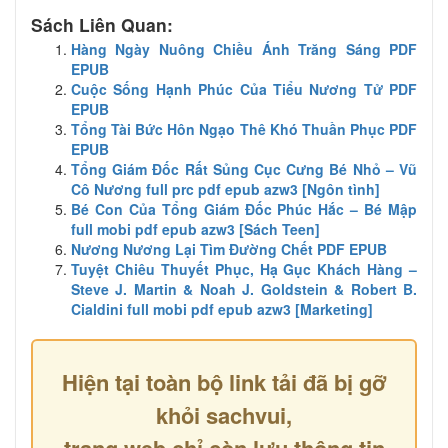
Sách Liên Quan:
Hàng Ngày Nuông Chiều Ánh Trăng Sáng PDF
EPUB
Cuộc Sống Hạnh Phúc Của Tiểu Nương Tử PDF
EPUB
Tổng Tài Bức Hôn Ngạo Thê Khó Thuần Phục PDF
EPUB
Tổng Giám Đốc Rất Sủng Cục Cưng Bé Nhỏ – Vũ
Cô Nương full prc pdf epub azw3 [Ngôn tình]
Bé Con Của Tổng Giám Đốc Phúc Hắc – Bé Mập
full mobi pdf epub azw3 [Sách Teen]
Nương Nương Lại Tìm Đường Chết PDF EPUB
Tuyệt Chiêu Thuyết Phục, Hạ Gục Khách Hàng –
Steve J. Martin & Noah J. Goldstein & Robert B.
Cialdini full mobi pdf epub azw3 [Marketing]
Hiện tại toàn bộ link tải đã bị gỡ
khỏi sachvui,