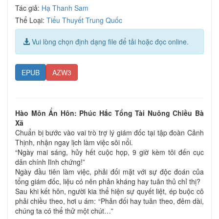
Tác giả:
Hạ Thanh Sam
Thể Loại:
Tiểu Thuyết Trung Quốc
Vui lòng chọn định dạng file để tải hoặc đọc online.
EPUB
AZW3
Hào Môn Ẩn Hôn: Phúc Hắc Tổng Tài Nuông Chiều Bà
Xã
Chuẩn bị bước vào vai trò trợ lý giám đốc tại tập đoàn Cảnh
Thịnh, nhận ngay lịch làm việc sôi nổi.
“Ngày mai sáng, hủy hết cuộc họp, 9 giờ kèm tôi đến cục
dân chính lĩnh chứng!”
Ngày đầu tiên làm việc, phải đối mặt với sự độc đoán của
tổng giám đốc, liệu có nên phản kháng hay tuân thủ chỉ thị?
Sau khi kết hôn, người kia thể hiện sự quyết liệt, ép buộc cô
phải chiều theo, hơi u ám: “Phản đối hay tuân theo, đêm dài,
chúng ta có thể thử một chút…”