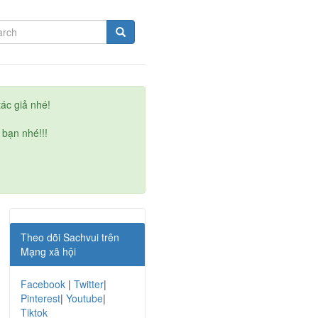
ác giả nhé!
 bạn nhé!!!
Theo dõi Sachvui trên
Mạng xã hội
Facebook
|
Twitter
|
Pinterest
|
Youtube
|
Tiktok