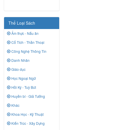
Thể Loại Sách
Ẩm thực - Nấu ăn
Cổ Tích - Thần Thoại
Công Nghệ Thông Tin
Danh Nhân
Giáo dục
Học Ngoại Ngữ
Hồi Ký - Tuỳ Bút
Huyền bí - Giả Tưởng
Khác
Khoa Học - Kỹ Thuật
Kiến Trúc - Xây Dựng