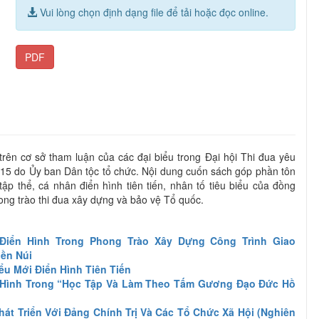
Vui lòng chọn định dạng file để tải hoặc đọc online.
PDF
rên cơ sở tham luận của các đại biểu trong Đại hội Thi đua yêu
015 do Ủy ban Dân tộc tổ chức. Nội dung cuốn sách góp phần tôn
ập thể, cá nhân điển hình tiên tiến, nhân tố tiêu biểu của đồng
ong trào thi đua xây dựng và bảo vệ Tổ quốc.
iển Hình Trong Phong Trào Xây Dựng Công Trình Giao
ền Núi
u Mới Điển Hình Tiên Tiến
 Hình Trong “Học Tập Và Làm Theo Tấm Gương Đạo Đức Hồ
át Triển Với Đảng Chính Trị Và Các Tổ Chức Xã Hội (Nghiên