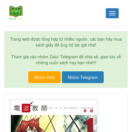
Toggle
navigation
Trang web được tổng hợp từ nhiều nguồn, các bạn hãy mua
sách giấy để ủng hộ tác giả nhé!
Tham gia các nhóm Zalo/ Telegram để chia sẻ, giao lưu về
những cuốn sách hay bạn nhé!!!
Nhóm Zalo
Nhóm Telegram