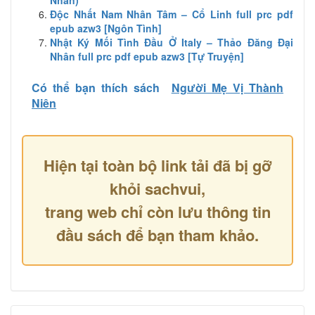
Độc Nhất Nam Nhân Tâm – Cổ Linh full prc pdf
epub azw3 [Ngôn Tình]
Nhật Ký Mối Tình Đầu Ở Italy – Thảo Đăng Đại
Nhân full prc pdf epub azw3 [Tự Truyện]
Có thể bạn thích sách
Người Mẹ Vị Thành
Niên
Hiện tại toàn bộ link tải đã bị gỡ
khỏi sachvui,
trang web chỉ còn lưu thông tin
đầu sách để bạn tham khảo.