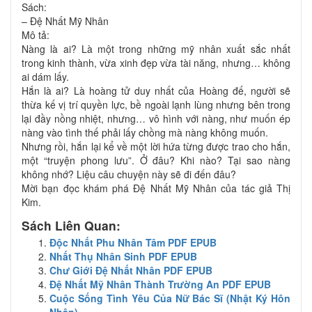
Sách:
– Đệ Nhất Mỹ Nhân
Mô tả:
Nàng là ai? Là một trong những mỹ nhân xuất sắc nhất
trong kinh thành, vừa xinh đẹp vừa tài năng, nhưng… không
ai dám lấy.
Hắn là ai? Là hoàng tử duy nhất của Hoàng đế, người sẽ
thừa kế vị trí quyền lực, bề ngoài lạnh lùng nhưng bên trong
lại đầy nồng nhiệt, nhưng… vô hình với nàng, như muốn ép
nàng vào tình thế phải lấy chồng mà nàng không muốn.
Nhưng rồi, hắn lại kể về một lời hứa từng được trao cho hắn,
một “truyện phong lưu”. Ở đâu? Khi nào? Tại sao nàng
không nhớ? Liệu câu chuyện này sẽ đi đến đâu?
Mời bạn đọc khám phá Đệ Nhất Mỹ Nhân của tác giả Thị
Kim.
Sách Liên Quan:
Độc Nhất Phu Nhân Tâm PDF EPUB
Nhất Thụ Nhân Sinh PDF EPUB
Chư Giới Đệ Nhất Nhân PDF EPUB
Đệ Nhất Mỹ Nhân Thành Trường An PDF EPUB
Cuộc Sống Tình Yêu Của Nữ Bác Sĩ (Nhật Ký Hôn
Nhân)