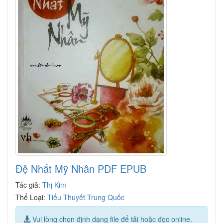
Đệ Nhất Mỹ Nhân PDF EPUB
Tác giả:
Thị Kim
Thể Loại:
Tiểu Thuyết Trung Quốc
Vui lòng chọn định dạng file để tải hoặc đọc online.