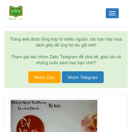
Toggle
navigation
Trang web được tổng hợp từ nhiều nguồn, các bạn hãy mua
sách giấy để ủng hộ tác giả nhé!
Tham gia các nhóm Zalo/ Telegram để chia sẻ, giao lưu về
những cuốn sách hay bạn nhé!!!
Nhóm Zalo
Nhóm Telegram