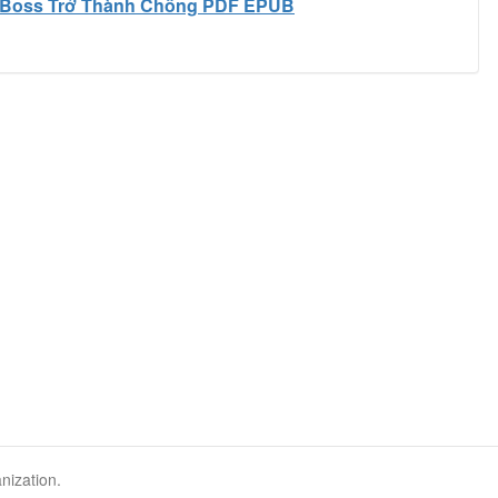
Boss Trở Thành Chồng PDF EPUB
nization.