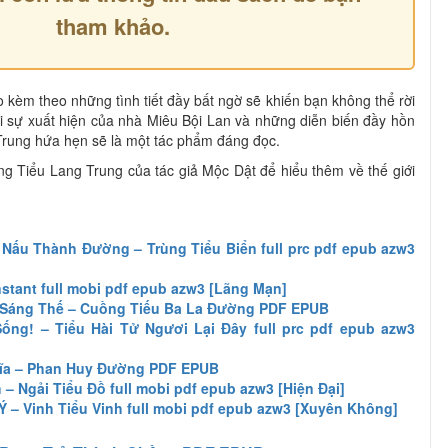
tham khảo.
 kèm theo những tình tiết đầy bất ngờ sẽ khiến bạn không thể rời
i sự xuất hiện của nhà Miêu Bội Lan và những diễn biến đầy hồn
Trung hứa hẹn sẽ là một tác phẩm đáng đọc.
 Tiểu Lang Trung của tác giả Mộc Dật để hiểu thêm về thế giới
Nấu Thành Đường – Trùng Tiểu Biển full prc pdf epub azw3
stant full mobi pdf epub azw3 [Lãng Mạn]
à Sáng Thế – Cuồng Tiếu Ba La Đường PDF EPUB
ng! – Tiểu Hài Tử Ngươi Lại Đây full prc pdf epub azw3
ĩa – Phan Huy Đường PDF EPUB
– Ngải Tiểu Đồ full mobi pdf epub azw3 [Hiện Đại]
 – Vinh Tiểu Vinh full mobi pdf epub azw3 [Xuyên Không]