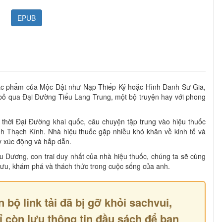
EPUB
tác phẩm của Mộc Dật như Nạp Thiếp Ký hoặc Hình Danh Sư Gia,
bỏ qua Đại Đường Tiểu Lang Trung, một bộ truyện hay với phong
thời Đại Đường khai quốc, câu chuyện tập trung vào hiệu thuốc
 Thạch Kính. Nhà hiệu thuốc gặp nhiều khó khăn về kinh tế và
ầy xúc động và hấp dẫn.
ếu Dương, con trai duy nhất của nhà hiệu thuốc, chúng ta sẽ cùng
lưu, khám phá và thách thức trong cuộc sống của anh.
n bộ link tải đã bị gỡ khỏi sachvui,
ỉ còn lưu thông tin đầu sách để bạn