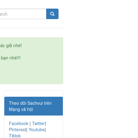
ác giả nhé!
 bạn nhé!!!
Theo dõi Sachvui trên
Mạng xã hội
Facebook
|
Twitter
|
Pinterest
|
Youtube
|
Tiktok