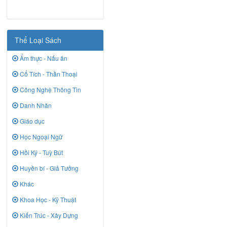
Thể Loại Sách
Ẩm thực - Nấu ăn
Cổ Tích - Thần Thoại
Công Nghệ Thông Tin
Danh Nhân
Giáo dục
Học Ngoại Ngữ
Hồi Ký - Tuỳ Bút
Huyền bí - Giả Tưởng
Khác
Khoa Học - Kỹ Thuật
Kiến Trúc - Xây Dựng