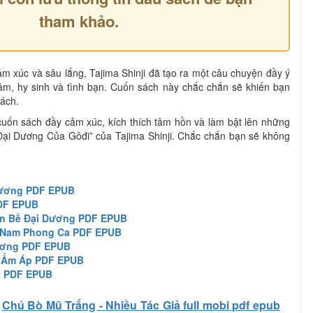
tham khảo.
cảm xúc và sâu lắng, Tajima Shinji đã tạo ra một câu chuyện đầy ý
tâm, hy sinh và tình bạn. Cuốn sách này chắc chắn sẽ khiến bạn
sách.
uốn sách đầy cảm xúc, kích thích tâm hồn và làm bật lên những
 “Đại Dương Của Gôđi” của Tajima Shinji. Chắc chắn bạn sẽ không
Dương PDF EPUB
DF EPUB
ốn Bề Đại Dương PDF EPUB
 Nam Phong Ca PDF EPUB
ương PDF EPUB
 Ấm Áp PDF EPUB
t PDF EPUB
Chú Bò Mũ Trắng - Nhiều Tác Giả full mobi pdf epub