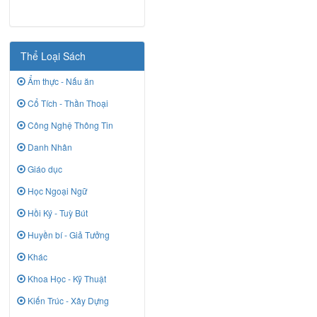
Thể Loại Sách
Ẩm thực - Nấu ăn
Cổ Tích - Thần Thoại
Công Nghệ Thông Tin
Danh Nhân
Giáo dục
Học Ngoại Ngữ
Hồi Ký - Tuỳ Bút
Huyền bí - Giả Tưởng
Khác
Khoa Học - Kỹ Thuật
Kiến Trúc - Xây Dựng