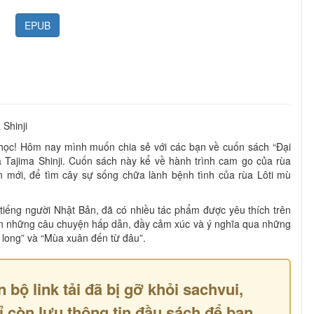
EPUB
Shinji
học! Hôm nay mình muốn chia sẻ với các bạn về cuốn sách “Đại
 Tajima Shinji. Cuốn sách này kể về hành trình cam go của rùa
ển mới, để tìm cây sự sống chữa lành bệnh tình của rùa Lôti mù
i tiếng người Nhật Bản, đã có nhiều tác phẩm được yêu thích trên
ến những câu chuyện hấp dẫn, đầy cảm xúc và ý nghĩa qua những
long” và “Mùa xuân đến từ đâu”.
n bộ link tải đã bị gỡ khỏi sachvui,
ỉ còn lưu thông tin đầu sách để bạn