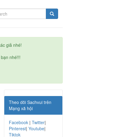
ác giả nhé!
 bạn nhé!!!
Theo dõi Sachvui trên
Mạng xã hội
Facebook
|
Twitter
|
Pinterest
|
Youtube
|
Tiktok