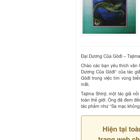
Đại Dương Của Gôđi – Tajima 
Chào các bạn yêu thích văn 
Dương Của Gôđi” của tác giả
Gôđi trong việc tìm vùng bi
mắt.
Tajima Shinji, một tác giả nổ
toàn thế giới. Ông đã đem đ
tác phẩm như “Sa mạc khủng 
Hiện tại toà
trang web ch