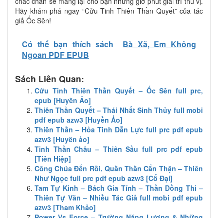
chắc chắn sẽ mang lại cho bạn những giờ phút giải trí thú vị.
Hãy khám phá ngay “Cửu Tinh Thiên Thần Quyết” của tác
giả Ốc Sên!
Có thể bạn thích sách
Bà Xã, Em Không
Ngoan PDF EPUB
Sách Liên Quan:
Cửu Tinh Thiên Thần Quyết – Ốc Sên full prc,
epub [Huyền Ảo]
Thiên Thần Quyết – Thái Nhất Sinh Thủy full mobi
pdf epub azw3 [Huyền Ảo]
Thiên Thần – Hỏa Tinh Dẫn Lực full prc pdf epub
azw3 [Huyền ảo]
Tinh Thần Châu – Thiên Sầu full prc pdf epub
[Tiên Hiệp]
Công Chúa Đến Rồi, Quần Thần Cẩn Thận – Thiên
Như Ngọc full prc pdf epub azw3 [Cổ Đại]
Tam Tự Kinh – Bách Gia Tính – Thần Đồng Thi –
Thiên Tự Văn – Nhiều Tác Giả full mobi pdf epub
azw3 [Tham Khảo]
Power Vs Force – Trường Năng Lượng & Những