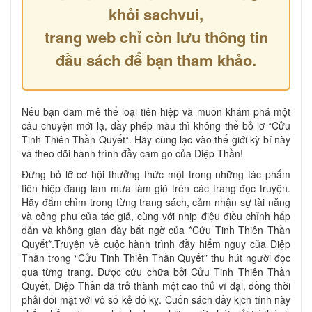
khỏi sachvui,
trang web chỉ còn lưu thông tin
đầu sách để bạn tham khảo.
Nếu bạn đam mê thể loại tiên hiệp và muốn khám phá một
câu chuyện mới lạ, đầy phép màu thì không thể bỏ lỡ *Cửu
Tinh Thiên Thần Quyết*. Hãy cùng lạc vào thế giới kỳ bí này
và theo dõi hành trình đầy cam go của Diệp Thần!
Đừng bỏ lỡ cơ hội thưởng thức một trong những tác phẩm
tiên hiệp đang làm mưa làm gió trên các trang đọc truyện.
Hãy đắm chìm trong từng trang sách, cảm nhận sự tài năng
và công phu của tác giả, cùng với nhịp điệu điều chỉnh hấp
dẫn và không gian đầy bất ngờ của *Cửu Tinh Thiên Thần
Quyết*.Truyện về cuộc hành trình đầy hiểm nguy của Diệp
Thần trong “Cửu Tinh Thiên Thần Quyết” thu hút người đọc
qua từng trang. Được cứu chữa bởi Cửu Tinh Thiên Thần
Quyết, Diệp Thần đã trở thành một cao thủ vĩ đại, đồng thời
phải đối mặt với vô số kẻ đố kỵ. Cuốn sách đầy kịch tính này