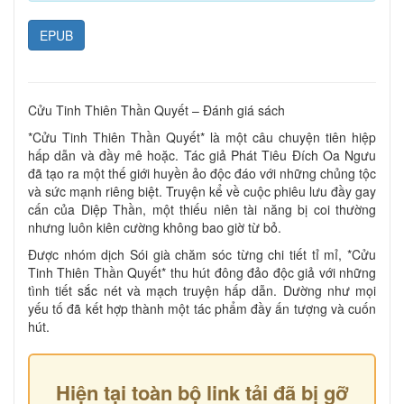
EPUB
Cửu Tinh Thiên Thần Quyết – Đánh giá sách
*Cửu Tinh Thiên Thần Quyết* là một câu chuyện tiên hiệp
hấp dẫn và đầy mê hoặc. Tác giả Phát Tiêu Đích Oa Ngưu
đã tạo ra một thế giới huyền ảo độc đáo với những chủng tộc
và sức mạnh riêng biệt. Truyện kể về cuộc phiêu lưu đầy gay
cấn của Diệp Thần, một thiếu niên tài năng bị coi thường
nhưng luôn kiên cường không bao giờ từ bỏ.
Được nhóm dịch Sói già chăm sóc từng chi tiết tỉ mỉ, *Cửu
Tinh Thiên Thần Quyết* thu hút đông đảo độc giả với những
tình tiết sắc nét và mạch truyện hấp dẫn. Dường như mọi
yếu tố đã kết hợp thành một tác phẩm đầy ấn tượng và cuốn
hút.
Hiện tại toàn bộ link tải đã bị gỡ