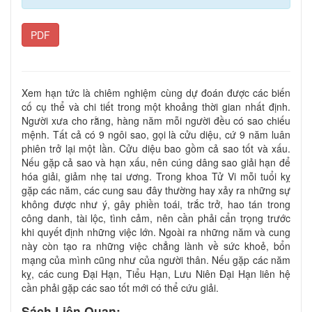
PDF
Xem hạn tức là chiêm nghiệm cùng dự đoán được các biến
cố cụ thể và chi tiết trong một khoảng thời gian nhất định.
Người xưa cho rằng, hàng năm mỗi người đều có sao chiếu
mệnh. Tất cả có 9 ngôi sao, gọi là cửu diệu, cứ 9 năm luân
phiên trở lại một lần. Cửu diệu bao gồm cả sao tốt và xấu.
Nếu gặp cả sao và hạn xấu, nên cúng dâng sao giải hạn để
hóa giải, giảm nhẹ tai ương. Trong khoa Tử Vi mỗi tuổi kỵ
gặp các năm, các cung sau đây thường hay xảy ra những sự
không được như ý, gây phiền toái, trắc trở, hao tán trong
công danh, tài lộc, tình cảm, nên cần phải cẩn trọng trước
khi quyết định những việc lớn. Ngoài ra những năm và cung
này còn tạo ra những việc chẳng lành về sức khoẻ, bổn
mạng của mình cũng như của người thân. Nếu gặp các năm
kỵ, các cung Đại Hạn, Tiểu Hạn, Lưu Niên Đại Hạn liên hệ
cần phải gặp các sao tốt mới có thể cứu giải.
Sách Liên Quan: