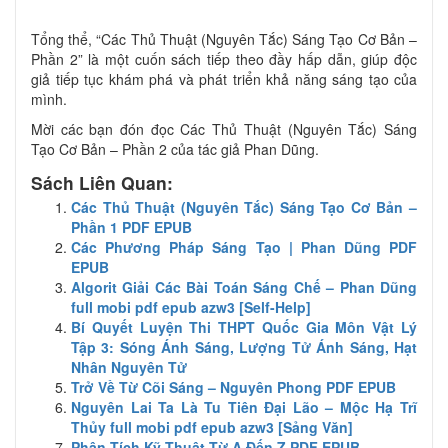
Tổng thể, “Các Thủ Thuật (Nguyên Tắc) Sáng Tạo Cơ Bản –
Phần 2” là một cuốn sách tiếp theo đầy hấp dẫn, giúp độc
giả tiếp tục khám phá và phát triển khả năng sáng tạo của
mình.
Mời các bạn đón đọc Các Thủ Thuật (Nguyên Tắc) Sáng
Tạo Cơ Bản – Phần 2 của tác giả Phan Dũng.
Sách Liên Quan:
Các Thủ Thuật (Nguyên Tắc) Sáng Tạo Cơ Bản –
Phần 1 PDF EPUB
Các Phương Pháp Sáng Tạo | Phan Dũng PDF
EPUB
Algorit Giải Các Bài Toán Sáng Chế – Phan Dũng
full mobi pdf epub azw3 [Self-Help]
Bí Quyết Luyện Thi THPT Quốc Gia Môn Vật Lý
Tập 3: Sóng Ánh Sáng, Lượng Tử Ánh Sáng, Hạt
Nhân Nguyên Tử
Trở Về Từ Cõi Sáng – Nguyên Phong PDF EPUB
Nguyên Lai Ta Là Tu Tiên Đại Lão – Mộc Hạ Trĩ
Thủy full mobi pdf epub azw3 [Sảng Văn]
Phân Tích Kỹ Thuật Từ A Đến Z PDF EPUB