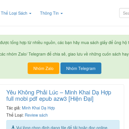
rent)
Thể Loại Sách
Thông Tin
được tổng hợp từ nhiều nguồn, các bạn hãy mua sách giấy để ủng hộ t
ác nhóm Zalo/ Telegram để chia sẻ, giao lưu về những cuốn sách hay
Nhóm Zalo
Nhóm Telegram
Yêu Không Phải Lúc – Minh Khai Dạ Hợp
full mobi pdf epub azw3 [Hiện Đại]
Tác giả:
Minh Khai Dạ Hợp
Thể Loại:
Review sách
Vui lòng chọn định dạng file để tải hoặc đọc online.