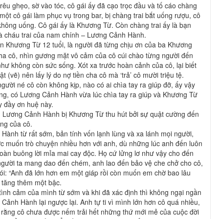
trêu ghẹo, sờ vào tóc, cô gái ấy đã cạo trọc đầu và tố cáo chàng
Có một cô gái làm phục vụ trong bar, bị chàng trai bắt uống rượu, cô
không uống. Cô gái ấy là Khương Từ. Còn chàng trai ấy là bạn
à cháu trai của nam chính – Lương Cảnh Hành.
Khương Từ 12 tuổi, là người đã từng chịu ơn của ba Khương
 cha cô, nhìn gương mặt vô cảm của cô cúi chào từng người đến
như không còn sức sống. Xót xa trước hoàn cảnh của cô, lại biết
t (vẽ) nên lấy lý do nợ tiền cha cô mà ‘trả’ cô mười triệu tệ.
gười né cô còn không kịp, nào có ai chìa tay ra giúp đỡ, ấy vậy
g, có Lương Cảnh Hành vừa lúc chìa tay ra giúp và Khương Từ
y đầy ơn huệ này.
dần Lương Cảnh Hành bị Khương Từ thu hút bởi sự quật cường đến
ng của cô.
ành từ rất sớm, bản tính vốn lạnh lùng và xa lánh mọi người,
c muốn trò chuyện nhiều hơn với anh, dù những lúc anh đến luôn
toàn buông lời mỉa mai cay độc. Họ cứ lửng lơ như vậy cho đến
ị người ta mang dao đến chém, anh lao đến bảo vệ che chở cho cô,
nói: “Anh đã lớn hơn em một giáp rồi còn muốn em chờ bao lâu
i tăng thêm một bậc.
ình cảm của mình từ sớm và khi đã xác định thì không ngại ngần
 Cảnh Hành lại ngược lại. Anh tự ti vì mình lớn hơn cô quá nhiều,
 rằng cô chưa được nếm trải hết những thứ mới mẻ của cuộc đời