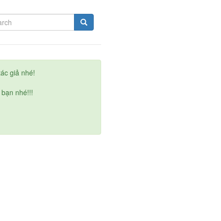
ác giả nhé!
 bạn nhé!!!