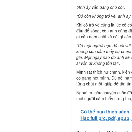
“Anh ấy vẫn đang chờ cô”.
“Cô còn không trở về, anh ấy t
Khi cô trở về cũng là lúc cô c
đầu để sống, còn anh cũng đã 
gì cần nắm chặt và cái gì cần
“Có một người bạn đã nói với
không còn cảm thấy sự chênh
già. Một ngày nào đó anh sẽ 
ai vốn dĩ không tồn tại”.
Mình rất thích nữ chính, kiên
cố gắng hết mình. Dù nói nam
từng chút một, giúp đỡ tận tì
Ngoài ra, câu chuyện cuộc đờ
mọi người cảm thấy hứng thú,
Có thể bạn thích sách
Hạc full prc, pdf, epub