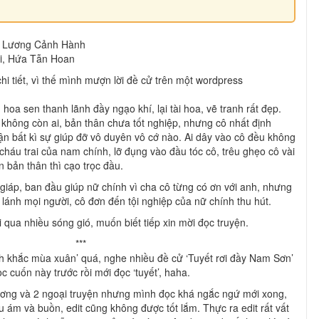
 Lương Cảnh Hành
i, Hứa Tẫn Hoan
hi tiết, vì thế mình mượn lời đề cử trên một wordpress
oa sen thanh lãnh đầy ngạo khí, lại tài hoa, vẽ tranh rất đẹp.
h không còn ai, bản thân chưa tốt nghiệp, nhưng cô nhất định
ận bất kì sự giúp đỡ vô duyên vô cớ nào. Ai dây vào cô đều không
 cháu trai của nam chính, lỡ đụng vào đầu tóc cô, trêu ghẹo cô vài
n bản thân thì cạo trọc đầu.
iáp, ban đầu giúp nữ chính vì cha cô từng có ơn với anh, nhưng
a lánh mọi người, cô đơn đến tội nghiệp của nữ chính thu hút.
i qua nhiều sóng gió, muốn biết tiếp xin mời đọc truyện.
***
h khắc mùa xuân’ quá, nghe nhiều đề cử ‘Tuyết rơi đầy Nam Sơn’
 cuốn này trước rồi mới đọc ‘tuyết’, haha.
ương và 2 ngoại truyện nhưng mình đọc khá ngắc ngứ mới xong,
u ám và buồn, edit cũng không được tốt lắm. Thực ra edit rất vất