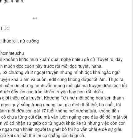
n gái 4 năm.
***
 LÚC
ại thúc loli, nữ cường
/hoinhieuchu
i khoảnh khắc mùa xuân’ quá, nghe nhiều đề cử ‘Tuyết rơi đầy
n muốn đọc cuốn này trước rồi mới đọc ‘tuyết’, haha.
, 52 chương và 2 ngoại truyện nhưng mình đọc khá ngắc ngứ
truyện khá u ám và buồn, edit cũng không được tốt lắm. Thực ra
hành cảm ơn nhưng mình vẫn mong mỏi giá mà truyện được edit tốt
 được đẩy lên cao trào khiến truyện hay hơn rất nhiều.
 giới thiệu của truyện, Khương Từ như một bông hoa sen thanh
ngọc quý’ sống trong nhung lụa, gia đình thất thế, ba chết, tài
hành một đứa con gái 17 tuổi không nơi nương tựa, không tiền
 cô chưa từng cúi đầu mà vẫn luôn ngẩng cao đầu để đối mặt với
n vô cớ nhận sự giúp đỡ từ người khác kể từ những việc cỏn con
ô ngạo mạn khiến người ta ghét bỏ thì họ vẫn phải e dè sự giàu
ờ khi đã thất thế thì cô chẳng còn là gì cả.