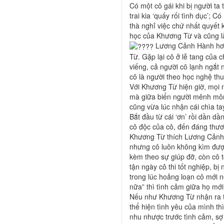
Có một cô gái khi bị người ta 
trai kia ‘quấy rối tình dục’; 
thà nghỉ việc chứ nhất quyết 
học của Khương Từ và cũng l
Lương Cảnh Hành hơn 
Từ. Gặp lại cô ở lễ tang của
viếng, cả người cô lạnh ngắt 
cô là người theo học nghệ thuậ
Với Khương Từ hiện giờ, mọi n
mà giữa biển người mênh môn
cũng vừa lúc nhận cái chìa ta
Bắt đầu từ cái ‘ơn’ rồi dần 
cô độc của cô, đến đáng thươ
Khương Từ thích Lương Cảnh H
nhưng cô luôn không kìm đượ
kèm theo sự giúp đỡ, còn cô 
tận ngày cô thi tốt nghiệp, b
trong lúc hoảng loạn cô mới 
nữa” thì tình cảm giữa họ mớ
Nếu như Khương Từ nhận ra t
thể hiện tình yêu của mình thì
nhu nhược trước tình cảm, sợ