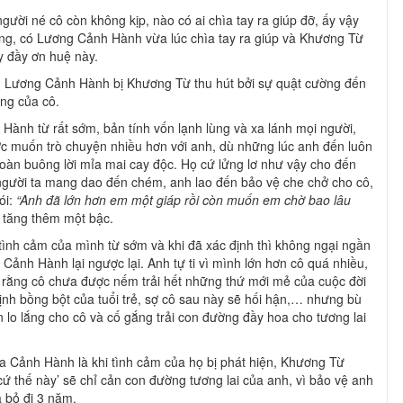
gười né cô còn không kịp, nào có ai chìa tay ra giúp đỡ, ấy vậy
g, có Lương Cảnh Hành vừa lúc chìa tay ra giúp và Khương Từ
y đầy ơn huệ này.
dần Lương Cảnh Hành bị Khương Từ thu hút bởi sự quật cường đến
ng của cô.
ành từ rất sớm, bản tính vốn lạnh lùng và xa lánh mọi người,
c muốn trò chuyện nhiều hơn với anh, dù những lúc anh đến luôn
toàn buông lời mỉa mai cay độc. Họ cứ lửng lơ như vậy cho đến
ị người ta mang dao đến chém, anh lao đến bảo vệ che chở cho cô,
ói:
“Anh đã lớn hơn em một giáp rồi còn muốn em chờ bao lâu
i tăng thêm một bậc.
ình cảm của mình từ sớm và khi đã xác định thì không ngại ngần
 Cảnh Hành lại ngược lại. Anh tự ti vì mình lớn hơn cô quá nhiều,
 rằng cô chưa được nếm trải hết những thứ mới mẻ của cuộc đời
ịnh bồng bột của tuổi trẻ, sợ cô sau này sẽ hối hận,… nhưng bù
ôn lo lắng cho cô và cố gắng trải con đường đầy hoa cho tương lai
a Cảnh Hành là khi tình cảm của họ bị phát hiện, Khương Từ
ứ thế này’ sẽ chỉ cản con đường tương lai của anh, vì bảo vệ anh
à bỏ đi 3 năm.