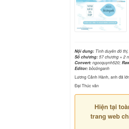
Nội dung:
Tình duyên đô thị,
Số chương:
57 chương + 2 n
Convert:
ngocquynh520;
Ra
Editor:
bồcônganh
Lương Cảnh Hành, anh đã lớ
Đại Thúc văn
Hiện tại toà
trang web ch