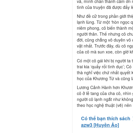
vả, mình chân thành cảm ơn n
tình của truyện đã được đẩy l
Như đề cử trong phần giới th
lạnh lùng. Từ một ‘hòn ngọc qu
niêm phong, cô biến thành mộ
người thân. Thế nhưng cô chư
đời, cũng chẳng vô duyên vô 
vặt nhất. Trước đây, dù cô ng
của cô mà sun xoe, còn giờ khi
Có một cô gái khi bị người ta 
trai kia ‘quấy rối tình dục’; 
thà nghỉ việc chứ nhất quyết 
học của Khương Từ và cũng l
Lương Cảnh Hành hơn Khương 
cô ở lễ tang của cha cô, nhì
người cô lạnh ngắt như không 
theo học nghệ thuật (vẽ) nên l
Có thể bạn thích sách
azw3 [Huyền Ảo]