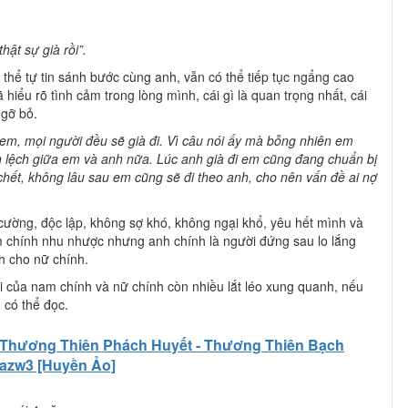
hật sự già rồi”.
ó thể tự tin sánh bước cùng anh, vẫn có thể tiếp tục ngẩng cao
hiểu rõ tình cảm trong lòng mình, cái gì là quan trọng nhất, cái
 gỡ bỏ.
 em, mọi người đều sẽ già đi. Vì câu nói ấy mà bỗng nhiên em
 lệch giữa em và anh nữa. Lúc anh già đi em cũng đang chuẩn bị
chết, không lâu sau em cũng sẽ đi theo anh, cho nên vấn đề ai nợ
 cường, độc lập, không sợ khó, không ngại khổ, yêu hết mình và
 chính nhu nhược nhưng anh chính là người đứng sau lo lắng
nh cho nữ chính.
i của nam chính và nữ chính còn nhiều lắt léo xung quanh, nếu
 có thể đọc.
Thương Thiên Phách Huyết - Thương Thiên Bạch
, azw3 [Huyền Ảo]