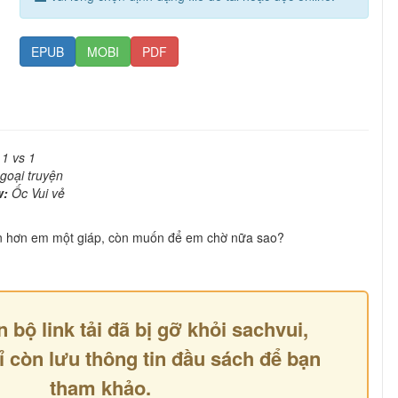
EPUB
MOBI
PDF
 1 vs 1
goại truyện
w:
Ốc Vui vẻ
n hơn em một giáp, còn muốn để em chờ nữa sao?
n bộ link tải đã bị gỡ khỏi sachvui,
ỉ còn lưu thông tin đầu sách để bạn
tham khảo.