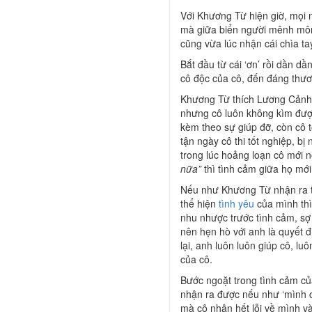
Với Khương Từ hiện giờ, mọi n
mà giữa biển người mênh môn
cũng vừa lúc nhận cái chìa ta
Bắt đầu từ cái ‘ơn’ rồi dần 
cô độc của cô, đến đáng thươ
Khương Từ thích Lương Cảnh H
nhưng cô luôn không kìm đượ
kèm theo sự giúp đỡ, còn cô 
tận ngày cô thi tốt nghiệp, b
trong lúc hoảng loạn cô mới n
nữa”
thì tình cảm giữa họ mớ
Nếu như Khương Từ nhận ra t
thể hiện
tình yêu
của mình thì
nhu nhược trước tình cảm, sợ
nên hẹn hò với anh là quyết đ
lại, anh luôn luôn giúp cô, lu
của cô.
Bước ngoặt trong tình cảm củ
nhận ra được nếu như ‘mình c
mà cô nhận hết lỗi về mình v