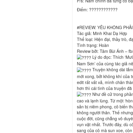
P/s: Nam chính đã từng có bạ
Điểm: ????????????
#REVIEW: YÊU KHÔNG PHẢI
Tác giả: Minh Khai Dạ Hợp
Thể loại: Hiện đại, thầy trò, đ
Tình trạng: Hoàn
Review bởi: Tâm Bùi Ánh – fb
Lý do đọc: Thích ‘Mườ
Nam Sơn’ của cùng tác giả nê
Truyện không dài lắm
mới xong, bởi không khí của 
edit rất vất vả, mình chân t
hơn thì cái tình của truyện đã
Như đề cử trong phần
cao và lạnh lùng. Từ một ‘hòn 
sản bị niêm phong, cô biến t
không người thân. Thế nhưng
cuộc đời, cũng chẳng vô duyê
vụn vặt nhất. Trước đây, dù c
sang của cô mà sun xoe, còn gi