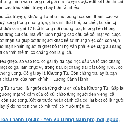
hưng mình vẫn mong mỏi giá mà truyện được edit tốt hơn thì cái
ên cao trào khiến truyện hay hơn rất nhiều.
iệu của truyện, Khương Từ như một bông hoa sen thanh cao và
ý’ sống trong nhung lụa, gia đình thất thế, ba chết, tài sản bị
t đứa con gái 17 tuổi không nơi nương tựa, không tiền không
a từng cúi đầu mà vẫn luôn ngẩng cao đầu để đối mặt với cuộc
cớ nhận sự giúp đỡ từ người khác kể từ những việc cỏn con vụn
ạo mạn khiến người ta ghét bỏ thì họ vẫn phải e dè sự giàu sang
 đã thất thế thì cô chẳng còn là gì cả.
trêu ghẹo, sờ vào tóc, cô gái ấy đã cạo trọc đầu và tố cáo chàng
Có một cô gái làm phục vụ trong bar, bị chàng trai bắt uống rượu, cô
không uống. Cô gái ấy là Khương Từ. Còn chàng trai ấy là bạn
à cháu trai của nam chính – Lương Cảnh Hành.
Từ 12 tuổi, là người đã từng chịu ơn của ba Khương Từ. Gặp lại
n gương mặt vô cảm của cô cúi chào từng người đến viếng, cả
còn sức sống. Xót xa trước hoàn cảnh của cô, lại biết cô là người
ấy lý do nợ tiền cha cô mà ‘trả’ cô mười triệu tệ.
Tòa Thành Tội Ác - Yên Vũ Giang Nam prc, pdf, epub,