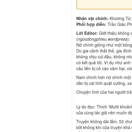
Nhân vật chính:
Khương Từ,
Phối hợp diễn:
Trần Giác Ph
Lời Editor:
Giới thiệu không c
(
ngocdongphieu.wordpress
):
Nữ chính giống như một bông h
Dù gia cảnh thất thế, gia đìn
không chịu cúi đầu, không nh
có kết quả tôt. Ví dụ như anh
câu liền bị cô cáo xâm hại, cò
Nam chính hơn nữ chính một g
dần bị cái tính quật cường, x
Chuyện tình của hai người trả
Lý do đọc: Thích ‘Mười khoản
của cùng tác giả nên muốn đọc
Truyện không dài lắm, 52 ch
bởi không khí của truyện khá 