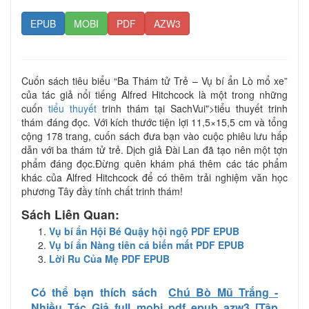
EPUB
MOBI
PDF
AZW3
Cuốn sách tiêu biểu “Ba Thám tử Trẻ – Vụ bí ẩn Lò mổ xe”
của tác giả nổi tiếng Alfred Hitchcock là một trong những
cuốn
tiểu thuyết
trinh thám tại SachVui">tiểu thuyết trinh
thám đáng đọc. Với kích thước tiện lợi 11,5×15,5 cm và tổng
cộng 178 trang, cuốn sách đưa bạn vào cuộc phiêu lưu hấp
dẫn với ba thám tử trẻ. Dịch giả Đài Lan đã tạo nên một tợn
phẩm đáng đọc.Đừng quên khám phá thêm các tác phẩm
khác của Alfred Hitchcock để có thêm trải nghiệm văn học
phương Tây đầy tính chất trinh thám!
Sách Liên Quan:
Vụ bí ẩn Hội Bé Quậy hội ngộ PDF EPUB
Vụ bí ẩn Nàng tiên cá biến mất PDF EPUB
Lời Ru Của Mẹ PDF EPUB
Có thể bạn thích sách
Chú Bò Mũ Trắng -
Nhiều Tác Giả full mobi pdf epub azw3 [Tập