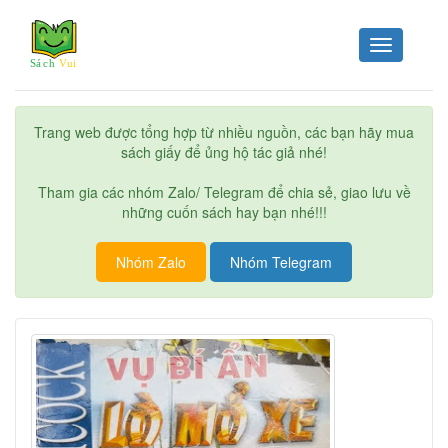
Toggle
navigation
Trang web được tổng hợp từ nhiều nguồn, các bạn hãy mua
sách giấy để ủng hộ tác giả nhé!
Tham gia các nhóm Zalo/ Telegram để chia sẻ, giao lưu về
những cuốn sách hay bạn nhé!!!
Nhóm Zalo
Nhóm Telegram