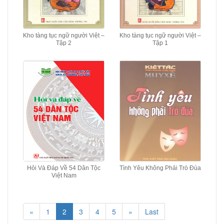
Kho tàng tục ngữ người Việt –
Kho tàng tục ngữ người Việt –
Tập 2
Tập 1
Hỏi Và Đáp Về 54 Dân Tộc
Tình Yêu Không Phải Trò Đùa
Việt Nam
«
1
2
3
4
5
»
Last