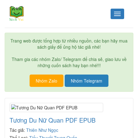
Toggle
navigation
Trang web được tổng hợp từ nhiều nguồn, các bạn hãy mua
sách giấy để ủng hộ tác giả nhé!
Tham gia các nhóm Zalo/ Telegram để chia sẻ, giao lưu về
những cuốn sách hay bạn nhé!!!
Nhóm Zalo
Nhóm Telegram
Tương Du Nữ Quan PDF EPUB
Tác giả:
Thiên Như Ngọc
Thể Loại:
Tiểu Thuyết Trung Quốc