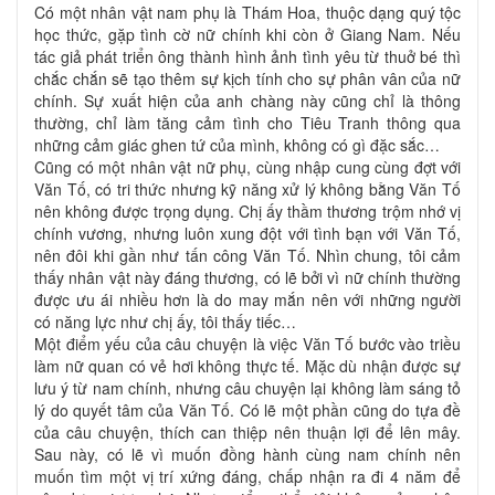
Có một nhân vật nam phụ là Thám Hoa, thuộc dạng quý tộc
học thức, gặp tình cờ nữ chính khi còn ở Giang Nam. Nếu
tác giả phát triển ông thành hình ảnh tình yêu từ thuở bé thì
chắc chắn sẽ tạo thêm sự kịch tính cho sự phân vân của nữ
chính. Sự xuất hiện của anh chàng này cũng chỉ là thông
thường, chỉ làm tăng cảm tình cho Tiêu Tranh thông qua
những cảm giác ghen tứ của mình, không có gì đặc sắc…
Cũng có một nhân vật nữ phụ, cùng nhập cung cùng đợt với
Văn Tố, có tri thức nhưng kỹ năng xử lý không bằng Văn Tố
nên không được trọng dụng. Chị ấy thầm thương trộm nhớ vị
chính vương, nhưng luôn xung đột với tình bạn với Văn Tố,
nên đôi khi gần như tấn công Văn Tố. Nhìn chung, tôi cảm
thấy nhân vật này đáng thương, có lẽ bởi vì nữ chính thường
được ưu ái nhiều hơn là do may mắn nên với những người
có năng lực như chị ấy, tôi thấy tiếc…
Một điểm yếu của câu chuyện là việc Văn Tố bước vào triều
làm nữ quan có vẻ hơi không thực tế. Mặc dù nhận được sự
lưu ý từ nam chính, nhưng câu chuyện lại không làm sáng tỏ
lý do quyết tâm của Văn Tố. Có lẽ một phần cũng do tựa đề
của câu chuyện, thích can thiệp nên thuận lợi để lên mây.
Sau này, có lẽ vì muốn đồng hành cùng nam chính nên
muốn tìm một vị trí xứng đáng, chấp nhận ra đi 4 năm để