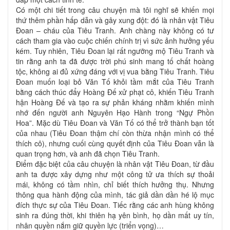
Có một chi tiết trong câu chuyện mà tôi nghĩ sẽ khiến mọi
thứ thêm phần hấp dẫn và gây xung đột: đó là nhân vật Tiêu
Đoan – cháu của Tiêu Tranh. Anh chàng này không có tư
cách tham gia vào cuộc chiến chính trị vì sức ảnh hưởng yếu
kém. Tuy nhiên, Tiêu Đoan lại rất ngưỡng mộ Tiêu Tranh và
tin rằng anh ta đã được trời phú sinh mang tố chất hoàng
tộc, không ai đủ xứng đáng với vị vua bằng Tiêu Tranh. Tiêu
Đoan muốn loại bỏ Văn Tố khỏi tầm mắt của Tiêu Tranh
bằng cách thúc đẩy Hoàng Đế xử phạt cô, khiến Tiêu Tranh
hận Hoàng Đế và tạo ra sự phản kháng nhằm khiến mình
nhớ đến người anh Nguyên Hạo Hành trong “Ngự Phồn
Hoa”. Mặc dù Tiêu Đoan và Văn Tố có thể trở thành bạn tốt
của nhau (Tiêu Đoan thậm chí còn thừa nhận mình có thể
thích cô), nhưng cuối cùng quyết định của Tiêu Đoan vẫn là
quan trọng hơn, và anh đã chọn Tiêu Tranh.
Điểm đặc biệt của câu chuyện là nhân vật Tiêu Đoan, từ đầu
anh ta được xây dựng như một công tử ưa thích sự thoải
mái, không có tầm nhìn, chỉ biết thích hưởng thụ. Nhưng
thông qua hành động của mình, tác giả dần dần hé lộ mục
đích thực sự của Tiêu Đoan. Tiếc rằng các anh hùng không
sinh ra đúng thời, khi thiên hạ yên bình, họ dần mất uy tín,
nhân quyền nắm giữ quyền lực (triển vọng)…