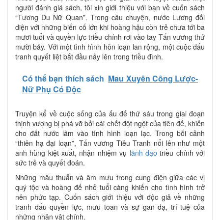
người đánh giá sách, tôi xin giới thiệu với bạn về cuốn sách
“Tương Du Nữ Quan”. Trong câu chuyện, nước Lương đối
diện với những biến cố lớn khi hoàng hậu còn trẻ chưa tới ba
mươi tuổi và quyền lực triều chính rơi vào tay Tấn vương thứ
mười bảy. Với một tình hình hỗn loạn lan rộng, một cuộc đấu
tranh quyết liệt bắt đầu nảy lên trong triều đình.
Có thể bạn thích sách
Mau Xuyên Công Lược-
Nữ Phụ Có Độc
Truyện kể về cuộc sống của ấu đế thứ sáu trong giai đoạn
thịnh vượng bị phá vỡ bởi cái chết đột ngột của tiên đế, khiến
cho đất nước lâm vào tình hình loạn lạc. Trong bối cảnh
“thiên hạ đại loạn”, Tấn vương Tiêu Tranh nổi lên như một
anh hùng kiệt xuất, nhận nhiệm vụ
lãnh đạo
triều chính với
sức trẻ và quyết đoán.
Những mâu thuẫn và âm mưu trong cung điện giữa các vị
quý tộc và hoàng đế nhỏ tuổi càng khiến cho tình hình trở
nên phức tạp. Cuốn sách giới thiệu với độc giả về những
tranh đấu quyền lực, mưu toan và sự gan dạ, trí tuệ của
những nhân vật chính.