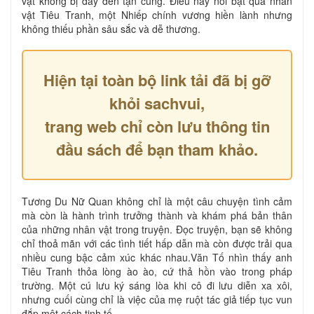
vật không bị đẩy đến tận cùng. Điều này nổi bật qua nhân
vật Tiêu Tranh, một Nhiếp chính vương hiền lành nhưng
không thiếu phần sâu sắc và dễ thương.
Hiện tại toàn bộ link tải đã bị gỡ
khỏi sachvui,
trang web chỉ còn lưu thông tin
đầu sách để bạn tham khảo.
Tương Du Nữ Quan không chỉ là một câu chuyện tình cảm
mà còn là hành trình trưởng thành và khám phá bản thân
của những nhân vật trong truyện. Đọc truyện, bạn sẽ không
chỉ thoả mãn với các tình tiết hấp dẫn mà còn được trải qua
nhiều cung bậc cảm xúc khác nhau.Văn Tố nhìn thấy anh
Tiêu Tranh thỏa lòng ào ào, cứ thả hồn vào trong pháp
trường. Một cú lưu ký sáng lòa khi cô đi lưu diễn xa xôi,
nhưng cuối cùng chỉ là việc của mẹ ruột tác giả tiếp tục vun
đắp một cách tinh tế.