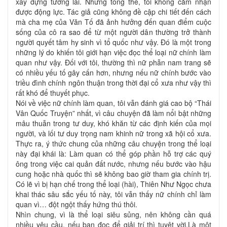
xây dựng tương lai. Nhưng tổng thể, tôi không cảm nhận
được động lực. Tác giả cũng không đề cập chi tiết đến cách
mà cha mẹ của Văn Tố đã ảnh hưởng đến quan điểm cuộc
sống của cô ra sao để từ một người dân thường trở thành
người quyết tâm hy sinh vì tổ quốc như vậy. Đó là một trong
những lý do khiến tôi giới hạn việc đọc thể loại nữ chính làm
quan như vậy. Đối với tôi, thường thì nữ phẫn nam trang sẽ
có nhiều yếu tố gây cấn hơn, nhưng nếu nữ chính bước vào
triều đình chính ngôn thuận trong thời đại cổ xưa như vậy thì
rất khó để thuyết phục.
Nói về việc nữ chính làm quan, tôi vẫn đánh giá cao bộ “Thái
Vân Quốc Truyện” nhất, vì câu chuyện đã làm nổi bật những
mâu thuẫn trong tư duy, khó khăn từ các định kiến của mọi
người, và lối tư duy trọng nam khinh nữ trong xã hội cổ xưa.
Thực ra, ý thức chung của những câu chuyện trong thể loại
này đại khái là: Làm quan có thể góp phần hỗ trợ các quý
ông trong việc cai quản đất nước, nhưng nếu bước vào hậu
cung hoặc nhà quốc thì sẽ không bao giờ tham gia chính trị.
Có lẽ vì bị hạn chế trong thể loại (hài), Thiên Như Ngọc chưa
khai thác sâu sắc yếu tố này, tôi vẫn thấy nữ chính chỉ làm
quan vì… đột ngột thấy hứng thú thôi.
Nhìn chung, vì là thể loại siêu sủng, nên không cần quá
nhiều yêu cầu, nếu bạn đọc để giải trí thì tuyệt vời.Là một