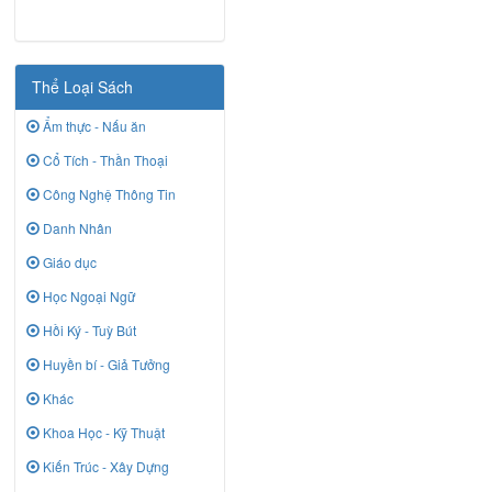
Thể Loại Sách
Ẩm thực - Nấu ăn
Cổ Tích - Thần Thoại
Công Nghệ Thông Tin
Danh Nhân
Giáo dục
Học Ngoại Ngữ
Hồi Ký - Tuỳ Bút
Huyền bí - Giả Tưởng
Khác
Khoa Học - Kỹ Thuật
Kiến Trúc - Xây Dựng