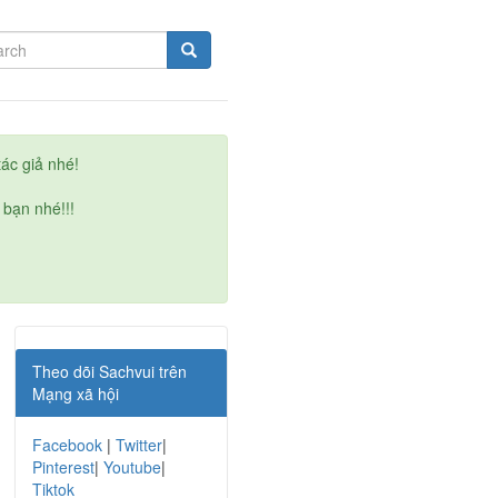
ác giả nhé!
 bạn nhé!!!
Theo dõi Sachvui trên
Mạng xã hội
Facebook
|
Twitter
|
Pinterest
|
Youtube
|
Tiktok