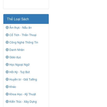
Thể Loại Sách
Ẩm thực - Nấu ăn
Cổ Tích - Thần Thoại
Công Nghệ Thông Tin
Danh Nhân
Giáo dục
Học Ngoại Ngữ
Hồi Ký - Tuỳ Bút
Huyền bí - Giả Tưởng
Khác
Khoa Học - Kỹ Thuật
Kiến Trúc - Xây Dựng