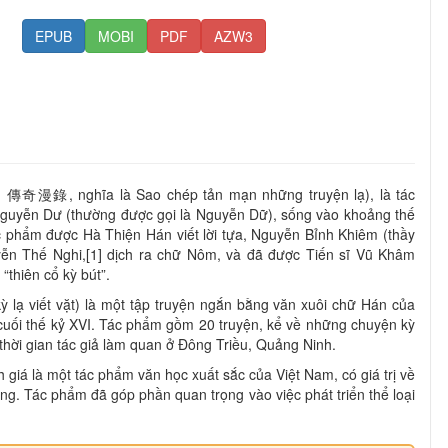
EPUB
MOBI
PDF
AZW3
: 傳奇漫錄, nghĩa là Sao chép tản mạn những truyện lạ), là tác
guyễn Dư (thường được gọi là Nguyễn Dữ), sống vào khoảng thế
ác phẩm được Hà Thiện Hán viết lời tựa, Nguyễn Bỉnh Khiêm (thầy
yễn Thế Nghi,[1] dịch ra chữ Nôm, và đã được Tiến sĩ Vũ Khâm
“thiên cổ kỳ bút”.
 lạ viết vặt) là một tập truyện ngắn bằng văn xuôi chữ Hán của
cuối thế kỷ XVI. Tác phẩm gồm 20 truyện, kể về những chuyện kỳ
thời gian tác giả làm quan ở Đông Triều, Quảng Ninh.
giá là một tác phẩm văn học xuất sắc của Việt Nam, có giá trị về
ởng. Tác phẩm đã góp phần quan trọng vào việc phát triển thể loại