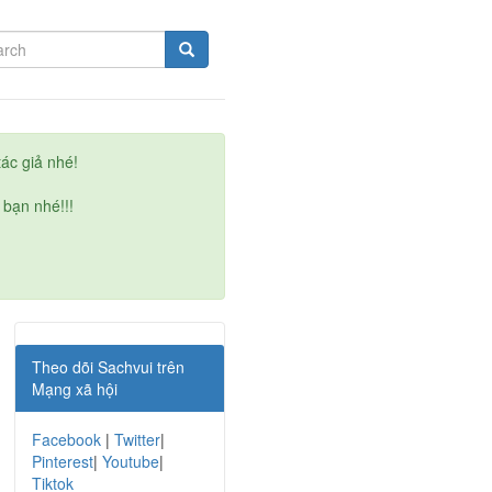
ác giả nhé!
 bạn nhé!!!
Theo dõi Sachvui trên
Mạng xã hội
Facebook
|
Twitter
|
Pinterest
|
Youtube
|
Tiktok