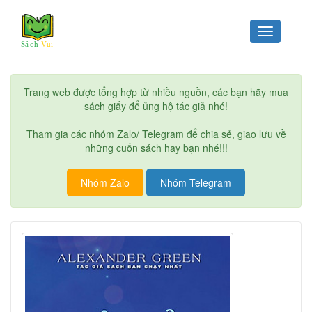
Toggle
navigation
Trang web được tổng hợp từ nhiều nguồn, các bạn hãy mua
sách giấy để ủng hộ tác giả nhé!
Tham gia các nhóm Zalo/ Telegram để chia sẻ, giao lưu về
những cuốn sách hay bạn nhé!!!
Nhóm Zalo
Nhóm Telegram