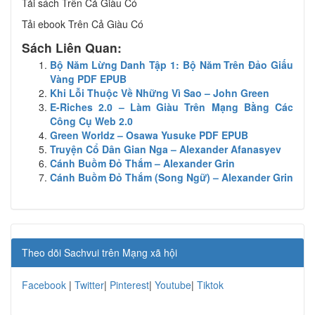
Tải sách Trên Cả Giàu Có
Tải ebook Trên Cả Giàu Có
Sách Liên Quan:
Bộ Năm Lừng Danh Tập 1: Bộ Năm Trên Đảo Giấu
Vàng PDF EPUB
Khi Lỗi Thuộc Về Những Vì Sao – John Green
E-Riches 2.0 – Làm Giàu Trên Mạng Bằng Các
Công Cụ Web 2.0
Green Worldz – Osawa Yusuke PDF EPUB
Truyện Cổ Dân Gian Nga – Alexander Afanasyev
Cánh Buồm Đỏ Thắm – Alexander Grin
Cánh Buồm Đỏ Thắm (Song Ngữ) – Alexander Grin
Theo dõi Sachvui trên Mạng xã hội
Facebook
|
Twitter
|
Pinterest
|
Youtube
|
Tiktok