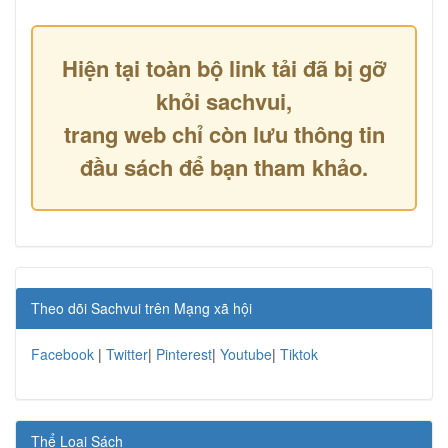
Hiện tại toàn bộ link tải đã bị gỡ
khỏi sachvui,
trang web chỉ còn lưu thông tin
đầu sách để bạn tham khảo.
Theo dõi Sachvui trên Mạng xã hội
Facebook
|
Twitter
|
Pinterest
|
Youtube
|
Tiktok
Thể Loại Sách