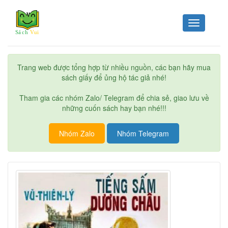
Toggle
navigation
Trang web được tổng hợp từ nhiều nguồn, các bạn hãy mua
sách giấy để ủng hộ tác giả nhé!
Tham gia các nhóm Zalo/ Telegram để chia sẻ, giao lưu về
những cuốn sách hay bạn nhé!!!
Nhóm Zalo
Nhóm Telegram