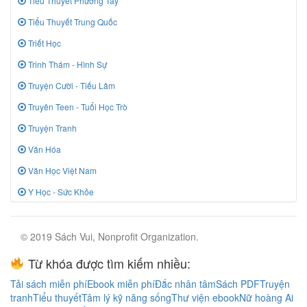
Tiểu Thuyết Phương Tây
Tiểu Thuyết Trung Quốc
Triết Học
Trinh Thám - Hình Sự
Truyện Cười - Tiếu Lâm
Truyên Teen - Tuổi Học Trò
Truyện Tranh
Văn Hóa
Văn Học Việt Nam
Y Học - Sức Khỏe
© 2019 Sách Vui, Nonprofit Organization.
Từ khóa được tìm kiếm nhiều:
Tải sách miễn phí
Ebook miễn phí
Đắc nhân tâm
Sách PDF
Truyện
tranh
Tiểu thuyết
Tâm lý kỹ năng sống
Thư viện ebook
Nữ hoàng Ai