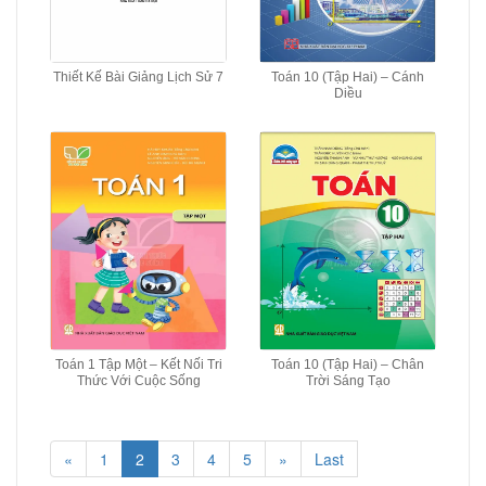
Thiết Kế Bài Giảng Lịch Sử 7
Toán 10 (Tập Hai) – Cánh
Diều
Toán 1 Tập Một – Kết Nối Tri
Toán 10 (Tập Hai) – Chân
Thức Với Cuộc Sống
Trời Sáng Tạo
«
1
2
3
4
5
»
Last