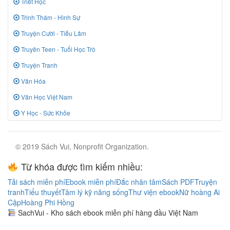
Triết Học
Trinh Thám - Hình Sự
Truyện Cười - Tiếu Lâm
Truyên Teen - Tuổi Học Trò
Truyện Tranh
Văn Hóa
Văn Học Việt Nam
Y Học - Sức Khỏe
© 2019 Sách Vui, Nonprofit Organization.
Từ khóa được tìm kiếm nhiều:
Tải sách miễn phí
Ebook miễn phí
Đắc nhân tâm
Sách PDF
Truyện
tranh
Tiểu thuyết
Tâm lý kỹ năng sống
Thư viện ebook
Nữ hoàng Ai
Cập
Hoàng Phi Hồng
SachVui - Kho sách ebook miễn phí hàng đầu Việt Nam