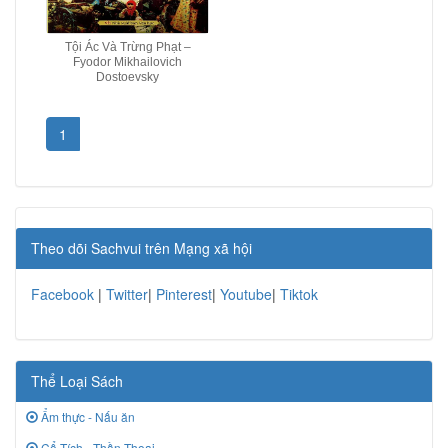
Tội Ác Và Trừng Phạt –
Fyodor Mikhailovich
Dostoevsky
1
Theo dõi Sachvui trên Mạng xã hội
Facebook
|
Twitter
|
Pinterest
|
Youtube
|
Tiktok
Thể Loại Sách
Ẩm thực - Nấu ăn
Cổ Tích - Thần Thoại