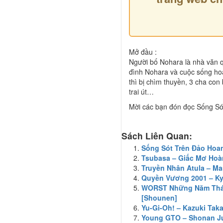
Mở đầu :
Người bố Nohara là nhà văn q
đình Nohara và cuộc sống hoa
thì bị chìm thuyền, 3 cha con
trai út…
Mời các bạn đón đọc Sống Sót
Sách Liên Quan:
Sống Sót Trên Đảo Hoan
Tsubasa – Giấc Mơ Hoàn
Truyền Nhân Atula – Ma
Quyền Vương 2001 – Kyo
WORST Những Năm Tháng
[Shounen]
Yu-Gi-Oh! – Kazuki Taka
Young GTO – Shonan Jun