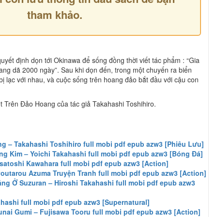
tham khảo.
uyết định dọn tới Okinawa để sống đồng thời viết tác phẩm : “Gia
ng dã 2000 ngày”. Sau khi dọn đến, trong một chuyến ra biển
 bị lạc với nhau, và cuộc sống trên hoang đảo bắt đầu với cậu con
 Trên Đảo Hoang của tác giả Takahashi Toshihiro.
g – Takahashi Toshihiro full mobi pdf epub azw3 [Phiêu Lưu]
g Kim – Yoichi Takahashi full mobi pdf epub azw3 [Bóng Đá]
satoshi Kawahara full mobi pdf epub azw3 [Action]
utarou Azuma Truyện Tranh full mobi pdf epub azw3 [Action]
 Ở Suzuran – Hiroshi Takahashi full mobi pdf epub azw3
hashi full mobi pdf epub azw3 [Supernatural]
ai Gumi – Fujisawa Tooru full mobi pdf epub azw3 [Action]