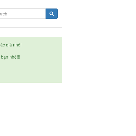
ác giả nhé!
 bạn nhé!!!