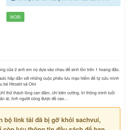
MOBI
ống của 2 anh em nọ dựa vào nhau để sinh tồn trên 1 hoang đảo.
sức hấp dẫn với những cuộc phiêu lưu mạo hiểm để tự cứu mình
 bé Hiroshi và Oini
ỉ thử thách lòng can đảm, chí kiên cường, trí thông minh tuổi
hân ái, tình người cũng được đề cao…
n bộ link tải đã bị gỡ khỏi sachvui,
ỉ còn lưu thông tin đầu sách để bạn