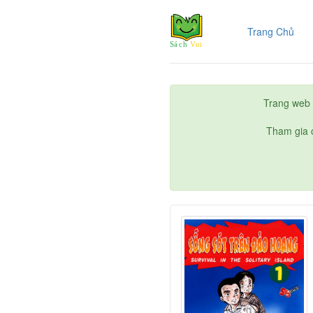
(cur
Trang Chủ
Trang web 
Tham gia c