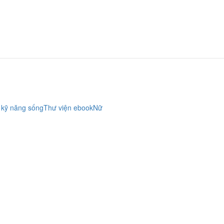
 kỹ năng sống
Thư viện ebook
Nữ