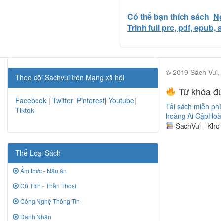
Có thể bạn thích sách
N
Trinh full prc, pdf, epub
© 2019 Sách Vui, 
Theo dõi Sachvui trên Mạng xã hội
Từ khóa đư
Facebook
|
Twitter
|
Pinterest
|
Youtube
|
Tải sách miễn phí
Tiktok
hoàng Ai Cập
Hoà
SachVui - Kho
Thể Loại Sách
Ẩm thực - Nấu ăn
Cổ Tích - Thần Thoại
Công Nghệ Thông Tin
Danh Nhân