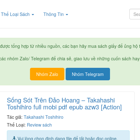
rent)
Thể Loại Sách
Thông Tin
được tổng hợp từ nhiều nguồn, các bạn hãy mua sách giấy để ủng hộ t
ác nhóm Zalo/ Telegram để chia sẻ, giao lưu về những cuốn sách hay
Nhóm Zalo
Nhóm Telegram
Sống Sót Trên Đảo Hoang – Takahashi
Toshihiro full mobi pdf epub azw3 [Action]
Tác giả:
Takahashi Toshihiro
Thể Loại:
Review sách
Vui lòng chọn định dạng file để tải hoặc đọc online.