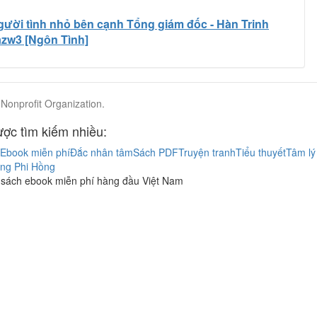
gười tình nhỏ bên cạnh Tổng giám đốc - Hàn Trinh
, azw3 [Ngôn Tình]
Nonprofit Organization.
ợc tìm kiếm nhiều:
Ebook miễn phí
Đắc nhân tâm
Sách PDF
Truyện tranh
Tiểu thuyết
Tâm lý
ng Phi Hồng
 sách ebook miễn phí hàng đầu Việt Nam