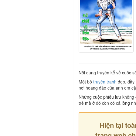
Nội dung truyện kể về cuộc s
Một bộ
truyện tranh
đẹp, đầy 
nơi hoang đảo của anh em cậu
Những cuộc phiêu lưu không ch
trẻ mà ở đó còn có cả lòng n
Hiện tại toà
trang web ch