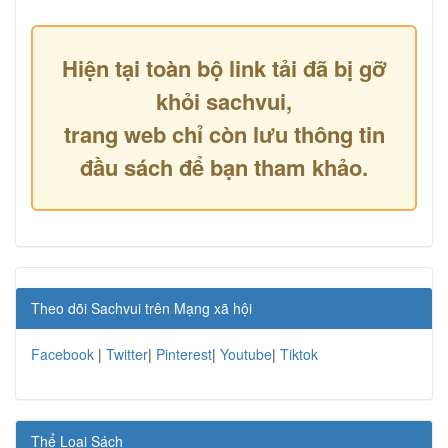
Hiện tại toàn bộ link tải đã bị gỡ
khỏi sachvui,
trang web chỉ còn lưu thông tin
đầu sách để bạn tham khảo.
Theo dõi Sachvui trên Mạng xã hội
Facebook
|
Twitter
|
Pinterest
|
Youtube
|
Tiktok
Thể Loại Sách