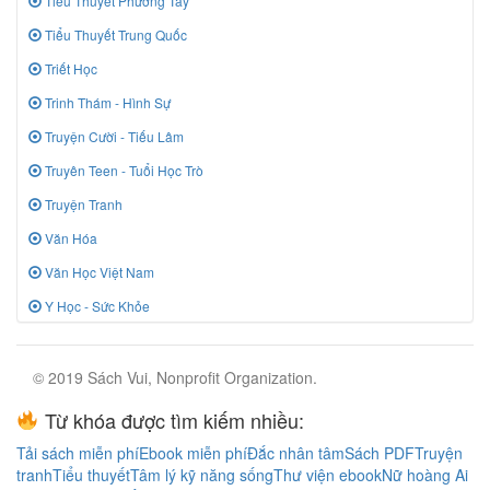
Tiểu Thuyết Phương Tây
Tiểu Thuyết Trung Quốc
Triết Học
Trinh Thám - Hình Sự
Truyện Cười - Tiếu Lâm
Truyên Teen - Tuổi Học Trò
Truyện Tranh
Văn Hóa
Văn Học Việt Nam
Y Học - Sức Khỏe
© 2019 Sách Vui, Nonprofit Organization.
Từ khóa được tìm kiếm nhiều:
Tải sách miễn phí
Ebook miễn phí
Đắc nhân tâm
Sách PDF
Truyện
tranh
Tiểu thuyết
Tâm lý kỹ năng sống
Thư viện ebook
Nữ hoàng Ai