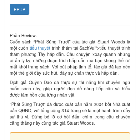
EPUB
Phần Review:
Cuốn sách “Phát Súng Trượt” của tác giả Stuart Woods là
một cuốn
tiểu thuyết
trinh thám tại SachVui">tiểu thuyết trinh
thám phương Tây hấp dẫn. Câu chuyện xoay quanh những
bí ẩn ly kỳ, những đoạn trích hấp dẫn mà bạn không thể rời
mắt khỏi trang sách. Với bút pháp tinh tế, tác giả đã tạo nên
một thế giới đầy sức hút, đầy sự chân thực và hấp dẫn.
Dịch giả Quỳnh Dao đã thực sự tài năng khi chuyển ngữ
cuốn sách này, giúp người đọc dễ dàng tiếp cận và hiểu
được tâm hồn của từng nhân vật.
“Phát Súng Trượt” đã được xuất bản năm 2004 bởi Nhà xuất
bản QĐND, với tổng cộng 314 trang sẽ là một hành trình đầy
sự thú vị. Đừng bỏ lỡ cơ hội đắm chìm trong câu chuyện
căng thẳng này cùng tác giả Stuart Woods.