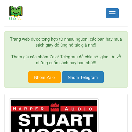
Toggle
navigation
Trang web được tổng hợp từ nhiều nguồn, các bạn hãy mua
sách giấy để ủng hộ tác giả nhé!
Tham gia các nhóm Zalo/ Telegram để chia sẻ, giao lưu về
những cuốn sách hay bạn nhé!!!
Nhóm Zalo
Nhóm Telegram