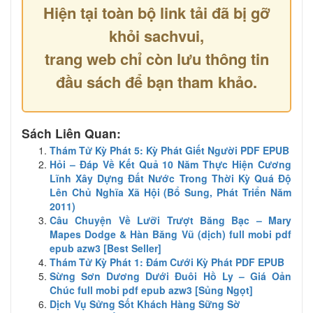
Hiện tại toàn bộ link tải đã bị gỡ
khỏi sachvui,
trang web chỉ còn lưu thông tin
đầu sách để bạn tham khảo.
Sách Liên Quan:
Thám Tử Kỳ Phát 5: Kỳ Phát Giết Người PDF EPUB
Hỏi – Đáp Về Kết Quả 10 Năm Thực Hiện Cương
Lĩnh Xây Dựng Đất Nước Trong Thời Kỳ Quá Độ
Lên Chủ Nghĩa Xã Hội (Bổ Sung, Phát Triển Năm
2011)
Câu Chuyện Về Lưỡi Trượt Băng Bạc – Mary
Mapes Dodge & Hàn Băng Vũ (dịch) full mobi pdf
epub azw3 [Best Seller]
Thám Tử Kỳ Phát 1: Đám Cưới Kỳ Phát PDF EPUB
Sừng Sơn Dương Dưới Đuôi Hồ Ly – Giá Oản
Chúc full mobi pdf epub azw3 [Sủng Ngọt]
Dịch Vụ Sửng Sốt Khách Hàng Sững Sờ