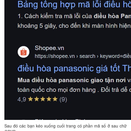
Sau đó các bạn kéo xuống cuối trang có phần mã số ở sau chữ