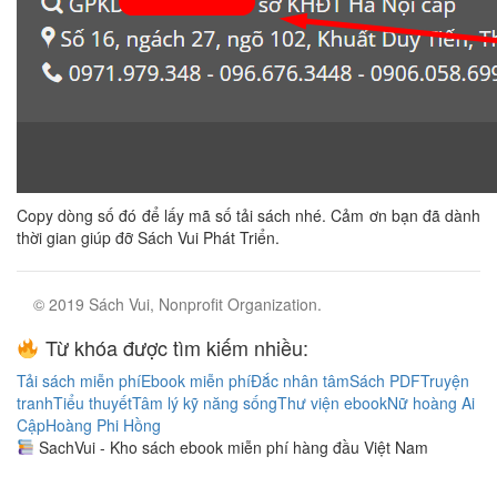
Copy dòng số đó để lấy mã số tải sách nhé. Cảm ơn bạn đã dành
thời gian giúp đỡ Sách Vui Phát Triển.
© 2019 Sách Vui, Nonprofit Organization.
Từ khóa được tìm kiếm nhiều:
Tải sách miễn phí
Ebook miễn phí
Đắc nhân tâm
Sách PDF
Truyện
tranh
Tiểu thuyết
Tâm lý kỹ năng sống
Thư viện ebook
Nữ hoàng Ai
Cập
Hoàng Phi Hồng
SachVui - Kho sách ebook miễn phí hàng đầu Việt Nam