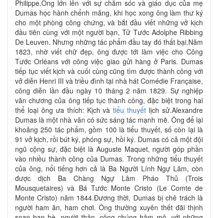
Philippe.Ông lớn lên với sự chăm sóc và giáo dục của mẹ
Dumas học hành chểnh mảng, khi học xong ông làm thư ký
cho một phòng công chứng, và bắt đầu viết những vở kịch
đầu tiên cùng với một người bạn, Tử Tước Adolphe Ribbing
De Leuven. Nhưng những tác phẩm đầu tay đó thất bại.Năm
1823, nhờ viết chữ đẹp, ông được tới làm việc cho Công
Tước Orléans với công việc giao gửi hàng ở Paris. Dumas
tiếp tục viết kịch và cuối cùng cũng tìm được thành công với
vở diễn Henri III và triều đình tại nhà hát Comédie Française,
công diễn lần đầu ngày 10 tháng 2 năm 1829. Sự nghiệp
văn chương của ông tiếp tục thành công, đặc biệt trong hai
thể loại ông ưa thích: Kịch và
tiểu thuyết
lịch sử.Alexandre
Dumas là một nhà văn có sức sáng tác mạnh mẽ. Ông để lại
khoảng 250 tác phẩm, gồm 100 là tiểu thuyết, số còn lại là
91 vở kịch, rồi bút ký, phóng sự, hồi ký. Dumas có cả một đội
ngũ cộng sự, đặc biệt là Auguste Maquet, người góp phần
vào nhiều thành công của Dumas. Trong những tiểu thuyết
của ông, nổi tiếng hơn cả là Ba Người Lính Ngự Lâm, còn
được dịch Ba Chàng Ngự Lâm Pháo Thủ (Trois
Mousquetaires) và Bá Tước Monte Cristo (Le Comte de
Monte Cristo) năm 1844.Đương thời, Dumas bị chê trách là
người ham ăn, ham chơi. Ông thường xuyên thết đãi thịnh
soạn bạn bè, người thân, công chúng hâm mộ, với những