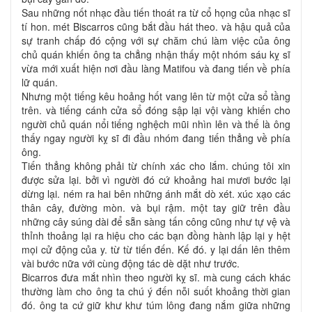
Sau những nốt nhạc đầu tiến thoát ra từ cổ họng của nhạc sĩ
tí hon. mét Biscarros cũng bắt đầu hát theo. và hậu quả của
sự tranh chấp đó cộng với sự chăm chú làm việc của ông
chủ quán khiến ông ta chẳng nhận thấy một nhóm sáu kỵ sĩ
vừa mới xuất hiện nơi đầu làng Matifou và đang tiến về phía
lữ quán.
Nhưng một tiếng kêu hoảng hốt vang lên từ một cửa sổ tầng
trên. và tiếng cánh cửa sổ đóng sập lại vội vàng khiến cho
người chủ quán nổi tiếng nghệch mũi nhìn lên và thế là ông
thấy ngay người kỵ sĩ đi đầu nhóm đang tiến thẳng về phía
ông.
Tiến thẳng không phải từ chính xác cho lắm. chúng tôi xin
được sửa lại. bởi vì người đó cứ khoảng hai mươi bước lại
dừng lại. ném ra hai bên những ánh mắt dò xét. xúc xạo các
thân cây, đường mòn. và bụi rậm. một tay giữ trên đầu
những cây súng dài để sẵn sàng tấn công cũng như tự vệ và
thỉnh thoảng lại ra hiệu cho các bạn đồng hành lập lại y hệt
mọi cử động của y. từ từ tiến đến. Kế đó. y lại dấn lên thêm
vài bước nữa với cùng động tác dè dặt như trước.
Bicarros đưa mắt nhìn theo người kỵ sĩ. mà cung cách khác
thường làm cho ông ta chú ý đến nỗi suốt khoảng thời gian
đó. ông ta cứ giữ khư khư túm lông đang nắm giữa những