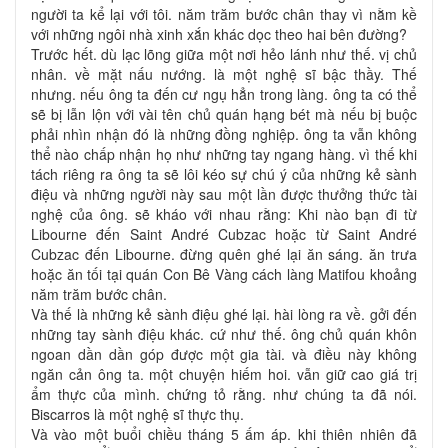
người ta kể lại với tôi. năm trăm bước chân thay vì nằm kề
với những ngôi nhà xinh xắn khác dọc theo hai bên đường?
Trước hết. dù lạc lõng giữa một nơi hẻo lánh như thế. vị chủ
nhân. về mặt nấu nướng. là một nghệ sĩ bậc thầy. Thế
nhưng. nếu ông ta đến cư ngụ hẳn trong làng. ông ta có thể
sẽ bị lẫn lộn với vài tên chủ quán hạng bét mà nếu bị buộc
phải nhìn nhận đó là những đồng nghiệp. ông ta vẫn không
thể nào chấp nhận họ như những tay ngang hàng. vì thế khi
tách riêng ra ông ta sẽ lôi kéo sự chú ý của những kẻ sành
điệu và những người này sau một lần được thưởng thức tài
nghệ của ông. sẽ kháo với nhau rằng: Khi nào bạn đi từ
Libourne đến Saint André Cubzac hoặc từ Saint André
Cubzac đến Libourne. đừng quên ghé lại ăn sáng. ăn trưa
hoặc ăn tối tại quán Con Bê Vàng cách làng Matifou khoảng
năm trăm bước chân.
Và thế là những kẻ sành điệu ghé lại. hài lòng ra về. gởi đến
những tay sành điệu khác. cứ như thế. ông chủ quán khôn
ngoan dần dần góp được một gia tài. và điều này không
ngăn cản ông ta. một chuyện hiếm hoi. vẫn giữ cao giá trị
ẩm thực của mình. chứng tỏ rằng. như chúng ta đã nói.
Biscarros là một nghệ sĩ thực thụ.
Và vào một buổi chiều tháng 5 ấm áp. khi thiên nhiên đã