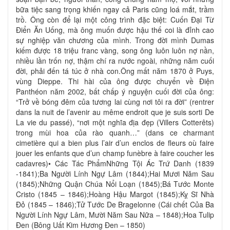
bữa tiệc sang trọng khiến ngay cả Paris cũng loá mắt, trầm
trồ. Ông còn để lại một công trình đặc biệt: Cuốn Đại Từ
Điển Ăn Uống, mà ông muốn được hậu thế coi là đỉnh cao
sự nghiệp văn chương của mình. Trong đời mình Dumas
kiếm được 18 triệu franc vàng, song ông luôn luôn nợ nần,
nhiều lần trốn nợ, thậm chí ra nước ngoài, những năm cuối
đời, phải đến tá túc ở nhà con.Ông mất năm 1870 ở Puys,
vùng Dieppe. Thi hài của ông được chuyển về Điện
Panthéon năm 2002, bất chấp ý nguyện cuối đời của ông:
“Trở về bóng đêm của tương lai cùng nơi tôi ra đời” (rentrer
dans la nuit de l’avenir au même endroit que je suis sorti De
La vie du passé), “nơi một nghĩa địa đẹp (Villers Cotterêts)
trong mùi hoa của rào quanh…” (dans ce charmant
cimetière qui a bien plus l’air d’un enclos de fleurs où faire
jouer les enfants que d’un champ funèbre à faire coucher les
cadavres)• Các Tác PhẩmNhững Tội Ác Trứ Danh (1839
-1841);Ba Người Lính Ngự Lâm (1844);Hai Mươi Năm Sau
(1845);Những Quận Chúa Nổi Loạn (1845);Bá Tước Monte
Cristo (1845 – 1846);Hoàng Hậu Margot (1845);Kỵ Sĩ Nhà
Đỏ (1845 – 1846);Tử Tước De Bragelonne (Cái chết Của Ba
Người Lính Ngự Lâm, Mười Năm Sau Nữa – 1848);Hoa Tulip
Đen (Bông Uất Kim Hương Đen – 1850)