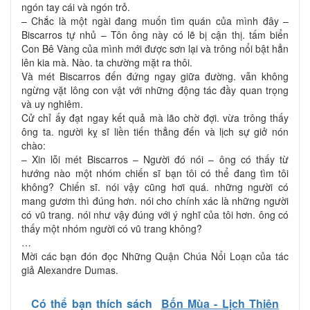
ngón tay cái và ngón trỏ.
– Chắc là một ngài đang muốn tìm quán của mình đây –
Biscarros tự nhủ – Tôn ông này có lẽ bị cận thị. tấm biển
Con Bê Vàng của mình mới được sơn lại và trông nổi bật hẳn
lên kia mà. Nào. ta chường mặt ra thôi.
Và mét Biscarros đến đứng ngay giữa đường. vẫn không
ngừng vặt lông con vật với những động tác đầy quan trọng
và uy nghiêm.
Cử chỉ ấy đạt ngay kết quả mà lão chờ đợi. vừa trông thấy
ông ta. người kỵ sĩ liền tiến thẳng đến và lịch sự giở nón
chào:
– Xin lỗi mét Biscarros – Người đó nói – ông có thấy từ
hướng nào một nhóm chiến sĩ bạn tôi có thể đang tìm tôi
không? Chiến sĩ. nói vậy cũng hơi quá. những người có
mang gươm thì đúng hơn. nói cho chính xác là những người
có vũ trang. nói như vậy đúng với ý nghĩ của tôi hơn. ông có
thấy một nhóm người có vũ trang không?
…
Mời các bạn đón đọc Những Quận Chúa Nổi Loạn của tác
giả Alexandre Dumas.
Có thể bạn thích sách
Bốn Mùa - Lịch Thiên