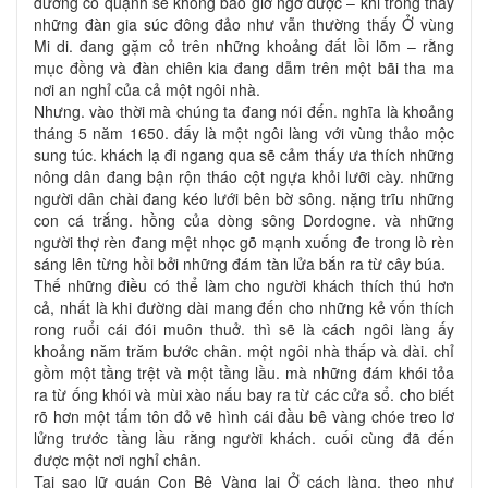
đường cô quạnh sẽ không bao giờ ngờ được – khi trông thấy
những đàn gia súc đông đảo như vẫn thường thấy Ở vùng
Mi di. đang gặm cỏ trên những khoảng đất lồi lõm – rằng
mục đồng và đàn chiên kia đang dẫm trên một bãi tha ma
nơi an nghỉ của cả một ngôi nhà.
Nhưng. vào thời mà chúng ta đang nói đến. nghĩa là khoảng
tháng 5 năm 1650. đấy là một ngôi làng với vùng thảo mộc
sung túc. khách lạ đi ngang qua sẽ cảm thấy ưa thích những
nông dân đang bận rộn tháo cột ngựa khỏi lưỡi cày. những
người dân chài đang kéo lưới bên bờ sông. nặng trĩu những
con cá trắng. hồng của dòng sông Dordogne. và những
người thợ rèn đang mệt nhọc gõ mạnh xuống đe trong lò rèn
sáng lên từng hồi bởi những đám tàn lửa bắn ra từ cây búa.
Thế những điều có thể làm cho người khách thích thú hơn
cả, nhất là khi đường dài mang đến cho những kẻ vốn thích
rong ruổi cái đói muôn thuở. thì sẽ là cách ngôi làng ấy
khoảng năm trăm bước chân. một ngôi nhà thấp và dài. chỉ
gồm một tầng trệt và một tầng lầu. mà những đám khói tỏa
ra từ ống khói và mùi xào nấu bay ra từ các cửa sổ. cho biết
rõ hơn một tấm tôn đỏ vẽ hình cái đầu bê vàng chóe treo lơ
lửng trước tầng lầu rằng người khách. cuối cùng đã đến
được một nơi nghỉ chân.
Tại sao lữ quán Con Bê Vàng lại Ở cách làng. theo như