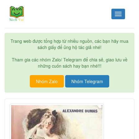
Toggle
navigation
Trang web được tổng hợp từ nhiều nguồn, các bạn hãy mua
sách giấy để ủng hộ tác giả nhé!
Tham gia các nhóm Zalo/ Telegram để chia sẻ, giao lưu về
những cuốn sách hay bạn nhé!!!
Nhóm Zalo
Nhóm Telegram