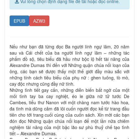
Vui lòng chọn định dạng file để tải hoặc đọc online.
EPUB
AZW3
Nếu như bạn đã từng đọc Ba người lính ngự lâm, 20 nǎm
sau và Cái chết của ba người lính ngự lâm – những tác
phẩm đồ sộ, tiêu biểu đã hầu như bộc lộ hết tài nǎng của
Alexandre Dumas thì đến với Những quận chúa nổi loạn của
ông, các bạn sẽ được thấy một thế giới đầy màu sắc với
những tính cách tiêu biểu của phụ nữ : ghen tuông, tò mò,
cay độc nhưng cũng đầy nữ tính.
Những tình tiết gay cấn, những diễn biến bất ngờ của một
mối tình tay ba cay nghiệt, éo le giữa nữ tử tước De
Cambes, tiểu thư Nanon với một chàng nam tước hào hoa,
đa tình mà dũng cảm đã lôi cuốn người đọc kể từ trang đầu
tiên cho tới trang cuối cùng của cuốn sách. Xin mời các bạn
đón đọc Những quận chúa nổi loạn để một lần nữa chiêm
nghiệm tài nǎng của một bậc lão sư phù thuỷ chế tạo tình
tiết – Alexandre Dumas.