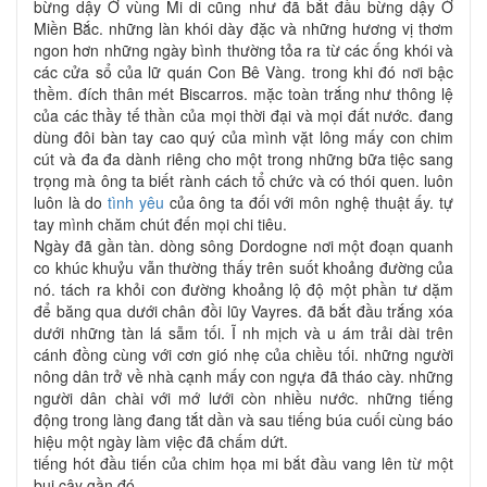
bừng dậy Ở vùng Mi di cũng như đã bắt đầu bừng dậy Ở
Miền Bắc. những làn khói dày đặc và những hương vị thơm
ngon hơn những ngày bình thường tỏa ra từ các ống khói và
các cửa sổ của lữ quán Con Bê Vàng. trong khi đó nơi bậc
thềm. đích thân mét Biscarros. mặc toàn trắng như thông lệ
của các thầy tế thần của mọi thời đại và mọi đất nước. đang
dùng đôi bàn tay cao quý của mình vặt lông mấy con chim
cút và đa đa dành riêng cho một trong những bữa tiệc sang
trọng mà ông ta biết rành cách tổ chức và có thói quen. luôn
luôn là do
tình yêu
của ông ta đối với môn nghệ thuật ấy. tự
tay mình chăm chút đến mọi chi tiêu.
Ngày đã gần tàn. dòng sông Dordogne nơi một đoạn quanh
co khúc khuỷu vẫn thường thấy trên suốt khoảng đường của
nó. tách ra khỏi con đường khoảng lộ độ một phần tư dặm
để băng qua dưới chân đồi lũy Vayres. đã bắt đầu trắng xóa
dưới những tàn lá sẫm tối. Ĩ nh mịch và u ám trải dài trên
cánh đồng cùng với cơn gió nhẹ của chiều tối. những người
nông dân trở về nhà cạnh mấy con ngựa đã tháo cày. những
người dân chài với mớ lưới còn nhiều nước. những tiếng
động trong làng đang tắt dần và sau tiếng búa cuối cùng báo
hiệu một ngày làm việc đã chấm dứt.
tiếng hót đầu tiến của chim họa mi bắt đầu vang lên từ một
bụi cây gần đó.