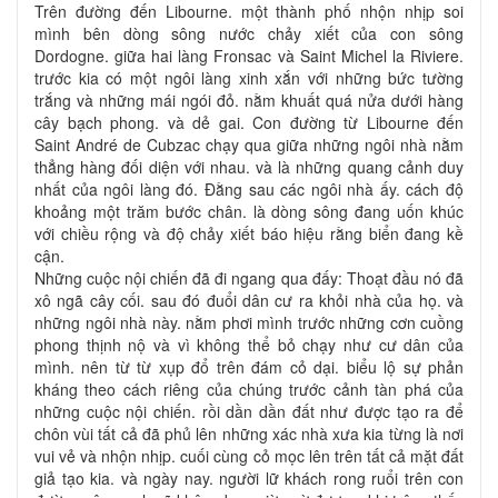
Trên đường đến Libourne. một thành phố nhộn nhịp soi
mình bên dòng sông nước chảy xiết của con sông
Dordogne. giữa hai làng Fronsac và Saint Michel la Riviere.
trước kia có một ngôi làng xinh xắn với những bức tường
trắng và những mái ngói đỏ. nằm khuất quá nửa dưới hàng
cây bạch phong. và dẻ gai. Con đường từ Libourne đến
Saint André de Cubzac chạy qua giữa những ngôi nhà nằm
thẳng hàng đối diện với nhau. và là những quang cảnh duy
nhất của ngôi làng đó. Đằng sau các ngôi nhà ấy. cách độ
khoảng một trăm bước chân. là dòng sông đang uốn khúc
với chiều rộng và độ chảy xiết báo hiệu rằng biển đang kề
cận.
Những cuộc nội chiến đã đi ngang qua đấy: Thoạt đầu nó đã
xô ngã cây cối. sau đó đuổi dân cư ra khỏi nhà của họ. và
những ngôi nhà này. nằm phơi mình trước những cơn cuồng
phong thịnh nộ và vì không thể bỏ chạy như cư dân của
mình. nên từ từ xụp đổ trên đám cỏ dại. biểu lộ sự phản
kháng theo cách riêng của chúng trước cảnh tàn phá của
những cuộc nội chiến. rồi dần dần đất như được tạo ra để
chôn vùi tất cả đã phủ lên những xác nhà xưa kia từng là nơi
vui vẻ và nhộn nhịp. cuối cùng cỏ mọc lên trên tất cả mặt đất
giả tạo kia. và ngày nay. người lữ khách rong ruổi trên con