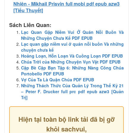
Nhiên - Mikhail Prisvin full mobi pdf epub azw3
[Tiểu Thuyết]
Sách Liên Quan:
Lạc Quan Gặp Niềm Vui Ở Quán Nỗi Buồn Và
Những Chuyện Chưa Kể PDF EPUB
Lạc quan gặp niềm vui ở quán nỗi buồn Và những
chuyện chưa kể
Hoảng Loạn, Hỗn Loạn Và Cuồng Loạn PDF EPUB
Chúa Trời của Những Chuyện Vụn Vặt PDF EPUB
Cặp Bè Cặp Bạn Tập 6: Những Nàng Công Chúa
Portobello PDF EPUB
Vợ Của Ta Là Quận Chúa PDF EPUB
Những Thách Thức Của Quản Lý Trong Thế Kỷ 21
– Peter F. Drucker full prc pdf epub azw3 [Quản
Trị]
Hiện tại toàn bộ link tải đã bị gỡ
khỏi sachvui,