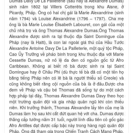
Dumas Davy De La Pailleterie (sau này là Alexandre Dumas)
sinh năm 1802 tại Villers Cotterêts trong khu Aisne, ở
Picardy, Pháp. Ông có hai chị gái là Marie Alexandrine (sinh
năm 1794) và Louise Alexandrine (1796 – 1797). Cha mẹ
ông là bà Marie Louise Élisabeth Labouret, con gái của một
chủ nhà trọ và ông Thomas Alexandre Dumas.Ông Thomas
Alexandre được sinh ra tại thuộc địa Saint Domingue của
Pháp (nay là Haiti), là con lai ngoài giá thú của Hầu Tước
Alexandre Antoine Davy De La Pailleterie, một quý tộc Pháp,
Cao Ủy Trưởng về pháo binh trong khu thuộc địa với Marie
Cessette Dumas, nữ nô lệ da đen có nguồn gốc từ Afro
Caribbean. Không ai biết rõ bà được sinh ra tại Saint
Domingue hay ở Châu Phi (dù thực tế bà đã có một tên họ
bằng tiếng Pháp nên có lẽ bà là người thiểu số Creole) và
cũng không biết rằng cội nguồn của bà là ở đâu.Được cha
đem về Pháp và cậu bé Thomas đã sống tự do một cách
hợp pháp tại đây, Thomas Alexandre Dumas Davy theo học
một trường quân đội và gia nhập quân ngũ khi còn thiếu
niên. Khi trưởng thành, Thomas Alexandre lấy tên của mẹ là
Dumas làm họ sau khi cắt đứt quan hệ với cha. Dumas được
thăng cấp tướng năm 31 tuổi, người lính đầu tiên có gốc gác
Afro Antilles đạt được cấp bậc này trong hàng ngũ quân đội
Pháp. Ông đã tham gia trong Chiến Tranh Cách Mạng Pháp.