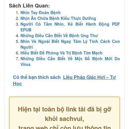
Sách Liên Quan:
Nhìn Tay Đoán Bệnh
Nhịn Ăn Chữa Bệnh Kiểu Thực Dưỡng
Người Có Tầm Nhìn, Kẻ Biết Hành Động PDF
EPUB
Những Điều Cần Biết Về Bệnh Ung Thư
Nhìn Vẻ Ngoài Biết Ngay Tâm Lý Tính Cách Con
Người
Hiểu Biết Để Phòng Và Trị Bệnh Tim Mạch
Những Điều Cần Biết Về Một Số Bệnh Mới Do
Virus
Có thể bạn thích sách
Liệu Pháp Giác Hơi – Tự
Học
Hiện tại toàn bộ link tải đã bị gỡ
khỏi sachvui,
trang web chỉ còn lưu thông tin