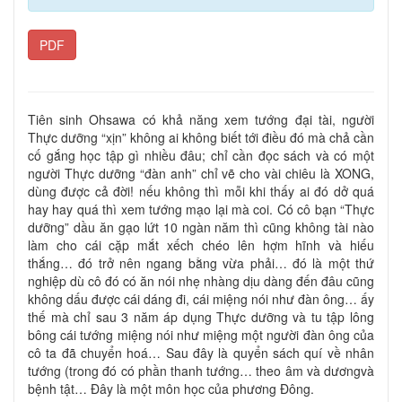
PDF
Tiên sinh Ohsawa có khả năng xem tướng đại tài, người
Thực dưỡng “xịn” không ai không biết tới điều đó mà chả cần
cố gắng học tập gì nhiều đâu; chỉ cần đọc sách và có một
người Thực dưỡng “đàn anh” chỉ vẽ cho vài chiêu là XONG,
dùng được cả đời! nếu không thì mỗi khi thấy ai đó dở quá
hay hay quá thì xem tướng mạo lại mà coi. Có cô bạn “Thực
dưỡng” dầu ăn gạo lứt 10 ngàn năm thì cũng không tài nào
làm cho cái cặp mắt xếch chéo lên hợm hĩnh và hiếu
thắng… đó trở nên ngang bằng vừa phải… đó là một thứ
nghiệp dù cô đó có ăn nói nhẹ nhàng dịu dàng đến đâu cũng
không dấu được cái dáng đi, cái miệng nói như đàn ông… ấy
thế mà chỉ sau 3 năm áp dụng Thực dưỡng và tu tập lông
bông cái tướng miệng nói như miệng một người đàn ông của
cô ta đã chuyển hoá… Sau đây là quyển sách quí về nhân
tướng (trong đó có phần thanh tướng… theo âm và dươngvà
bệnh tật… Đây là một môn học của phương Đông.