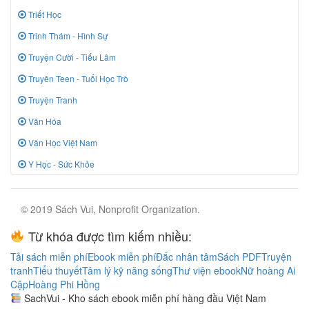
Triết Học
Trinh Thám - Hình Sự
Truyện Cười - Tiếu Lâm
Truyên Teen - Tuổi Học Trò
Truyện Tranh
Văn Hóa
Văn Học Việt Nam
Y Học - Sức Khỏe
© 2019 Sách Vui, Nonprofit Organization.
Từ khóa được tìm kiếm nhiều:
Tải sách miễn phí
Ebook miễn phí
Đắc nhân tâm
Sách PDF
Truyện
tranh
Tiểu thuyết
Tâm lý kỹ năng sống
Thư viện ebook
Nữ hoàng Ai
Cập
Hoàng Phi Hồng
SachVui - Kho sách ebook miễn phí hàng đầu Việt Nam