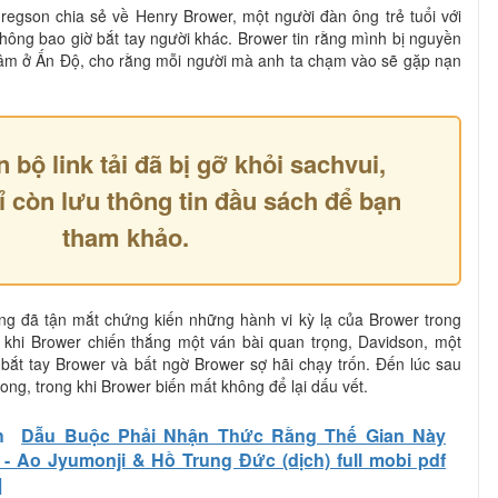
egson chia sẻ về Henry Brower, một người đàn ông trẻ tuổi với
hông bao giờ bắt tay người khác. Brower tin rằng mình bị nguyền
tâm ở Ấn Độ, cho rằng mỗi người mà anh ta chạm vào sẽ gặp nạn
n bộ link tải đã bị gỡ khỏi sachvui,
ỉ còn lưu thông tin đầu sách để bạn
tham khảo.
g đã tận mắt chứng kiến những hành vi kỳ lạ của Brower trong
u khi Brower chiến thắng một ván bài quan trọng, Davidson, một
 bắt tay Brower và bất ngờ Brower sợ hãi chạy trốn. Đến lúc sau
vong, trong khi Brower biến mất không để lại dấu vết.
h
Dẫu Buộc Phải Nhận Thức Rằng Thế Gian Này
 Ao Jyumonji & Hồ Trung Đức (dịch) full mobi pdf
]