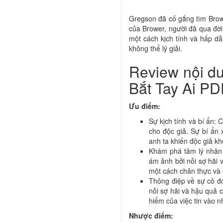
Gregson đã cố gắng tìm Brower
của Brower, người đã qua đờ
một cách kịch tính và hấp dẫ
không thể lý giải.
Review nội d
Bắt Tay Ai PD
Ưu điểm:
Sự kịch tính và bí ẩn:
cho độc giả. Sự bí ẩn 
anh ta khiến độc giả kh
Khám phá tâm lý nhân 
ám ảnh bởi nỗi sợ hãi 
một cách chân thực và
Thông điệp về sự cô đơ
nỗi sợ hãi và hậu quả
hiểm của việc tin vào n
Nhược điểm: