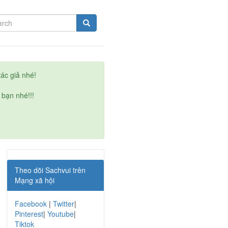
ác giả nhé!
 bạn nhé!!!
Theo dõi Sachvui trên
Mạng xã hội
Facebook
|
Twitter
|
Pinterest
|
Youtube
|
Tiktok