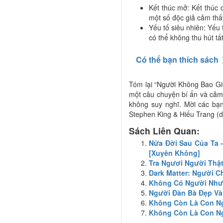
Kết thúc mở: Kết thúc 
một số độc giả cảm thấ
Yếu tố siêu nhiên: Yếu 
có thể không thu hút tất
Có thể bạn thích sách
Tóm lại “Người Không Bao Gi
một câu chuyện bí ẩn và cảm
không suy nghĩ. Mời các bạ
Stephen King & Hiếu Trang (d
Sách Liên Quan:
Nửa Đời Sau Của Ta –
[Xuyên Không]
Tra Ngươi Người Thậ
Dark Matter: Người 
Không Có Người Như
Người Đàn Bà Đẹp Và
Không Còn Là Con N
Không Còn Là Con N