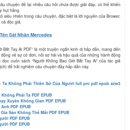
câu chuyện đề lại nhiều câu hỏi chưa được giải đáp, có thể khiến
y hụt hẫng.
tố siêu nhiên trong câu chuyện, đặc biệt là lời nguyền của Brower,
 cả độc giả.
Tên Sát Nhân Mercedes
ờ Bắt Tay Ai PDF” là một truyện ngắn kinh dị hấp dẫn, mang đến
 động về sự cô đơn, nỗi sợ hãi và hậu quả của những hành động
n đọc cuốn sách “Người Không Bao Giờ Bắt Tay Ai” của tác giả
ịch) để trải nghiệm câu chuyện đầy hấp dẫn này.
 Ta Không Phải Thiên Sứ Của Ngươi full prc pdf epub azw3
t Không Phải Ta PDF EPUB
Chạy Xuyên Không Gian PDF EPUB
 Anh PDF EPUB
 Gia Sản Không Thể Mất PDF EPUB
gười PDF EPUB
gười PDF EPUB