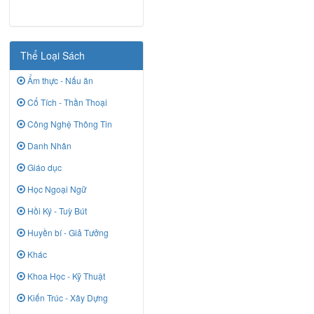
Thể Loại Sách
Ẩm thực - Nấu ăn
Cổ Tích - Thần Thoại
Công Nghệ Thông Tin
Danh Nhân
Giáo dục
Học Ngoại Ngữ
Hồi Ký - Tuỳ Bút
Huyền bí - Giả Tưởng
Khác
Khoa Học - Kỹ Thuật
Kiến Trúc - Xây Dựng