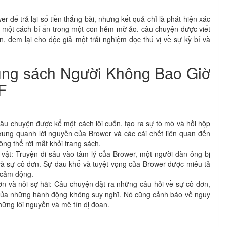
 để trả lại số tiền thắng bài, nhưng kết quả chỉ là phát hiện xác
i một cách bí ẩn trong một con hẻm mờ ảo. câu chuyện được viết
n, đem lại cho độc giả một trải nghiệm đọc thú vị về sự kỳ bí và
ung sách Người Không Bao Giờ
F
 Câu chuyện được kể một cách lôi cuốn, tạo ra sự tò mò và hồi hộp
xung quanh lời nguyền của Brower và các cái chết liên quan đến
ông thể rời mắt khỏi trang sách.
vật: Truyện đi sâu vào tâm lý của Brower, một người đàn ông bị
và sự cô đơn. Sự đau khổ và tuyệt vọng của Brower được miêu tả
 cảm động.
n và nỗi sợ hãi: Câu chuyện đặt ra những câu hỏi về sự cô đơn,
 của những hành động không suy nghĩ. Nó cũng cảnh báo về nguy
hững lời nguyền và mê tín dị đoan.