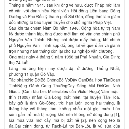
Tháng 8 năm 1941, sau khi ông về hưu, được Pháp mời làm
cố vấn với danh hiệu Nghị viện Hội đồng Liên bang Đông
Dương và Phó Đốc lý thành phố Sài Gòn, đồng thời làm giám
đốc những tờ báo tuyên truyền cho chủ nghĩa Pháp-Việt.
Sau khi tái chiếm Nam Bộ năm 1946, Cộng hòa tự trị Nam
Kỳ được thành lập, ông được mời làm cố vấn cho chính phủ
Nguyễn Văn Thinh. Nhưng chỉ được mấy tháng, khi chính
phủ Nguyễn Văn Thinh sụp đổ, ông lui về quê ở ẩn và giành
trọn những năm tháng còn lại cho sự nghiệp văn chương.
Ông mất ngày 4 tháng 9 năm 1958 tại Phú Nhuận, Gia Định;
thọ 74 tuổi.
Lăng mộ ông hiện nay được đặt ở đường Thống Nhất,
phường 11 quận Gò Vấp.
Tác phẩm:Nợ ĐờiBỏ ChồngBỏ VợDây OanĐóa Hoa TànĐoạn
TìnhNặng Gánh Cang ThườngCay Đắng Mùi ĐờiCon Nhà
Giàu…(Cảm tác Les Misérables của Victor Hugo)Năm mậu-
thìn (1808) nhằm Gia-Long thất niên, tại huyện Tân-Hòa,
bây giờ là tỉnh Gò-Công, trời hạn luôn trong hai tháng, là
tháng bảy với tháng tám, không nhểu một giọt mưa. Lúa
sớm gần trổ, mà bị ruộng khô nên không nở đòng đòng [1],
lúa mùa vừa mới cấy, mà bị đất nẻ [2], nên cọng teo lá
úa.Cái cánh đồng, từ Rạch-Lá tới Bến-Lội, là vú sữa của