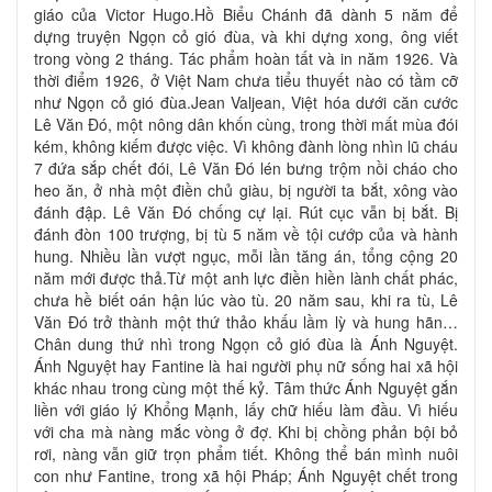
giáo của Victor Hugo.Hồ Biểu Chánh đã dành 5 năm để
dựng truyện Ngọn cỏ gió đùa, và khi dựng xong, ông viết
trong vòng 2 tháng. Tác phẩm hoàn tất và in năm 1926. Và
thời điểm 1926, ở Việt Nam chưa tiểu thuyết nào có tầm cỡ
như Ngọn cỏ gió đùa.Jean Valjean, Việt hóa dưới căn cước
Lê Văn Đó, một nông dân khốn cùng, trong thời mất mùa đói
kém, không kiếm được việc. Vì không đành lòng nhìn lũ cháu
7 đứa sắp chết đói, Lê Văn Đó lén bưng trộm nồi cháo cho
heo ăn, ở nhà một điền chủ giàu, bị người ta bắt, xông vào
đánh đập. Lê Văn Đó chống cự lại. Rút cục vẫn bị bắt. Bị
đánh đòn 100 trượng, bị tù 5 năm về tội cướp của và hành
hung. Nhiều lần vượt ngục, mỗi lần tăng án, tổng cộng 20
năm mới được thả.Từ một anh lực điền hiền lành chất phác,
chưa hề biết oán hận lúc vào tù. 20 năm sau, khi ra tù, Lê
Văn Đó trở thành một thứ thảo khấu lầm lỳ và hung hãn…
Chân dung thứ nhì trong Ngọn cỏ gió đùa là Ánh Nguyệt.
Ánh Nguyệt hay Fantine là hai người phụ nữ sống hai xã hội
khác nhau trong cùng một thế kỷ. Tâm thức Ánh Nguyệt gắn
liền với giáo lý Khổng Mạnh, lấy chữ hiếu làm đầu. Vì hiếu
với cha mà nàng mắc vòng ở đợ. Khi bị chồng phản bội bỏ
rơi, nàng vẫn giữ trọn phẩm tiết. Không thể bán mình nuôi
con như Fantine, trong xã hội Pháp; Ánh Nguyệt chết trong