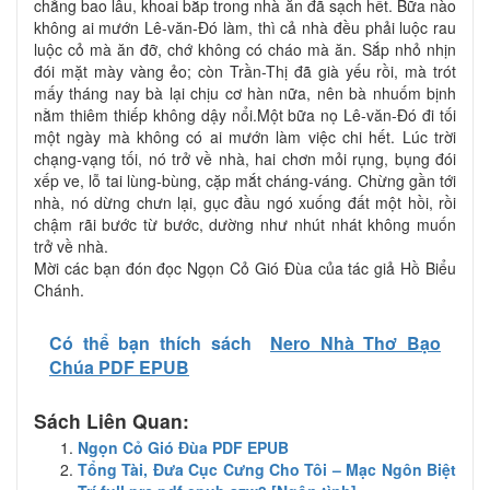
chẳng bao lâu, khoai bắp trong nhà ăn đã sạch hết. Bữa nào
không ai mướn Lê-văn-Ðó làm, thì cả nhà đều phải luộc rau
luộc cỏ mà ăn đỡ, chớ không có cháo mà ăn. Sắp nhỏ nhịn
đói mặt mày vàng ẻo; còn Trần-Thị đã già yếu rồi, mà trót
mấy tháng nay bà lại chịu cơ hàn nữa, nên bà nhuốm bịnh
nằm thiêm thiếp không dậy nổi.Một bữa nọ Lê-văn-Ðó đi tối
một ngày mà không có ai mướn làm việc chi hết. Lúc trời
chạng-vạng tối, nó trở về nhà, hai chơn mỏi rụng, bụng đói
xếp ve, lỗ tai lùng-bùng, cặp mắt cháng-váng. Chừng gần tới
nhà, nó dừng chưn lại, gục đầu ngó xuống đất một hồi, rồi
chậm rãi bước từ bước, dường như nhút nhát không muốn
trở về nhà.
Mời các bạn đón đọc Ngọn Cỏ Gió Đùa của tác giả Hồ Biểu
Chánh.
Có thể bạn thích sách
Nero Nhà Thơ Bạo
Chúa PDF EPUB
Sách Liên Quan:
Ngọn Cỏ Gió Đùa PDF EPUB
Tổng Tài, Đưa Cục Cưng Cho Tôi – Mạc Ngôn Biệt