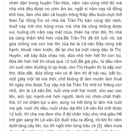
nhơn dân trong huyện Tân-Hòa, năm nào cũng nhờ đó mà
nhà nhà đều được no cơm ấm áo, ngặt vì năm nay cả đồng
khô héo, làm cho dân cả huyện trông thấy đều buồn-bực thở
than.Tại Vồng-Tre có nhà bà Trần-Thị bần cùng đói rách,
thuở nay trời cho trúng mùa mà nhà bà cũng không được
vui, huống chi năm nay mất mùa, thiên hạ nhịn đói, thì nhà
bà càng thảm khổ hơn nữa.Bà Trần-Thị đã 65 tuổi rồi, bà
góa chồng mà con trai lớn của bà là Lê-văn Ðây cũng bất
hạnh, khuất năm trước, để lại cho bà một nàng dâu là Thị-
Huyền, với bảy đứa cháu nội, đứa nhỏ hơn hết thì còn bú,
đứa lớn hơn hết thì chưa quá 12 tuổi.Bà già yếu, từ đầu năm
chí cuối năm thường òi ọp hoài, còn Thị-Huyền thì bị sắp con
thơ, đứa dắt, đứa bồng nên có đi làm thì đi hái rau, bắt ốc,
một giây một lát mà thôi, chớ không đi làm mướn làm thuê
tối ngày cho được.Tuy vậy mà bà Trần-Thị nhờ có thằng con
nhỏ, tên là Lê-văn-Ðó, tuổi vừa mới hai mươi, vóc-vạc cao
lớn, sức lực mạnh-mẽ hơn người, tánh nó chơn-chất thiệt-
thà, trí nó chậm-lục u-ám, song nó hết lòng lo làm mà nuôi
mẹ già, nuôi chị dâu, nuôi cháu dại.Khi Lê-văn-Ðó mới được
12 tuổi, thì cha mẹ đem cho ở đợ chăn trâu cho nhà giàu.Hễ
trời gần sáng thì Lê-văn-Ðó đuổi trâu ra đồng, rồi khi thì nằm
dưới tàng cây lớn, lúc thì ngồi trên lưng trâu cò [3], dầm mưa