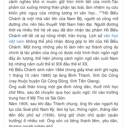
cảnh nghèo khó vì muốn giữ tròn trinh tiết của mình.Tác
phẩm cúi xuống những thân phận lạc loài, làm nhiệm vụ cứu
khốn phò nguy của những lương tri văn học…***Hồ Biểu
Chánh là một nhà văn lớn của Nam Bộ, người có công mở
đường cho nền tiểu thuyết Việt Nam hiện đại. Người đương
thời và nhiều thế hệ về sau đã đón nhận tác phẩm Hồ Biểu
Chánh với tất cả sự nồng nhiệt, trân trọng. Lịch sử
văn học
việt nam
không thể phủ nhận đóng góp to lớn của Hồ Biểu
Chánh. Một trong những yếu tố làm nên sự thành công ấy
chính là tác phẩm của ông có được một hình thức ngôn ngữ
đầy ấn tượng, thể hiện phong cách ngôn ngữ văn xuôi Nam
bộ những năm cuối thế kỉ XIX đầu thế kỉ XX.
Hồ Biểu Chánh sinh năm 1884 (trong giấy khai sinh ghi ngày
1 tháng 10 năm 1885) tại làng Bình Thành, tỉnh Gò Công
(nay thuộc huyện Gò Công Đông, tỉnh Tiền Giang).
Ông xuất thân trong một gia đình nông dân, thuở nhỏ học
chữ Nho, sau đó chuyển qua học quốc ngữ, rồi vào trường
trung học ở Mỹ Tho và Sài Gòn.
Năm 1905, sau khi đậu Thành chung, ông thi vào ngạch ký
lục của Soái phủ Nam Kỳ; làm ký lục, thông ngôn, thăng dần
đến đốc phủ sứ (1936), từng giữ chức chủ quận (quận
trưởng) ở nhiều nơi. Ông vốn có tiếng thanh liêm, yêu dân,
thương người nghèo khổ.