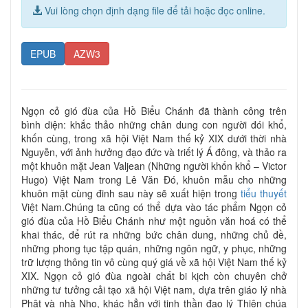
Vui lòng chọn định dạng file để tải hoặc đọc online.
EPUB
AZW3
Ngọn cỏ gió đùa của Hồ Biểu Chánh đã thành công trên
bình diện: khắc thảo những chân dung con người đói khổ,
khốn cùng, trong xã hội Việt Nam thế kỷ XIX dưới thời nhà
Nguyễn, với ảnh hưởng đạo đức và triết lý Á đông, và thảo ra
một khuôn mặt Jean Valjean (Những người khốn khổ – Victor
Hugo) Việt Nam trong Lê Văn Đó, khuôn mẫu cho những
khuôn mặt cùng đinh sau này sẽ xuất hiện trong
tiểu thuyết
Việt Nam.Chúng ta cũng có thể dựa vào tác phẩm Ngọn cỏ
gió đùa của Hồ Biểu Chánh như một nguồn văn hoá có thể
khai thác, để rút ra những bức chân dung, những chủ đề,
những phong tục tập quán, những ngôn ngữ, y phục, những
trữ lượng thông tin vô cùng quý giá về xã hội Việt Nam thế kỷ
XIX. Ngọn cỏ gió đùa ngoài chất bi kịch còn chuyên chở
những tư tưởng cải tạo xã hội Việt nam, dựa trên giáo lý nhà
Phật và nhà Nho, khác hẳn với tinh thần đạo lý Thiên chúa