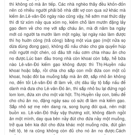
thì không có mà ăn tiếp. Các nhà nghèo thảy đều khốn-đốn
nên có nhiều người phải bỏ nhà dắt vợ con qua xứ khác mà
kiếm ăn.Lê-văn-Ðó ngày nào cũng vậy, hễ sớm mai thức dậy
thì đi từ xóm nầy qua xóm nọ, kiếm chỗ làm mướn đặng lấy
gạo đem về cho mẹ với sắp cháu ăn, mà đi năm ba ngày
mới có người ta mướn làm một ngày, lại ngày nào làm được
thì họ huờn công (trả công) bằng một vùa gạo (một nửa sọ
dừa dùng đong gạo), không đủ nấu cháo cho gia quyến húp
mỗi người một chén, có đâu tới nấu cơm chia nhau ăn cho
no được.Lúc ban đầu trong nhà còn khoai còn bắp, hễ bữa
nào Lê-văn-Ðó kiếm gạo không được thì Thị-Huyền nấu
khoai hoặc bắp, rồi chia cho sắp con mỗi đứa con một củ
khoai, hoặc đôi ba muỗng bắp mà ăn đỡ, sắp nhỏ ăn không
no, đến tối Lê-văn-Ðó đi làm về, chị dâu lấy tộ bắp nấu để
dành mà đưa cho Lê-văn-Ðó ăn, thì sắp nhỏ bu lại đứng ngó
lom lom, đứa xin cho một vài hột. Thị-Huyền rầy con, biểu để
cho chú ăn no, đặng ngày sau có sức đi làm mà kiếm gạo.
Sắp nhỏ sợ mẹ nên dang ra, song bụng đói quá, nên mặt
buồn xo. Lê-văn-Ðó thấy vậy thương xót, không đành ngồi
ăn một mình, day qua bên nầy đút cho đứa nầy một muỗng,
trở qua bên kia đút cho đứa khác một muỗng nữa, đút gần
hết tộ, té ra cũng không còn đủ cho nó ăn no được.Cách