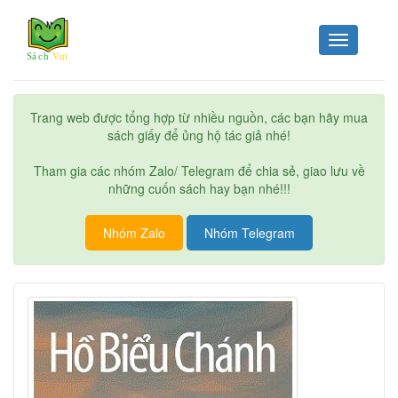
Toggle
navigation
Trang web được tổng hợp từ nhiều nguồn, các bạn hãy mua
sách giấy để ủng hộ tác giả nhé!
Tham gia các nhóm Zalo/ Telegram để chia sẻ, giao lưu về
những cuốn sách hay bạn nhé!!!
Nhóm Zalo
Nhóm Telegram