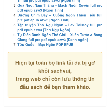
Trí full prc pdf epub azw3 [Ngôn tình]
Quả Ngọt Năm Tháng – Mạch Ngôn Xuyên full prc
pdf epub azw3 [Ngôn Tình]
Đường Chim Bay – Cuồng Ngôn Thiên Tiếu full
prc pdf epub azw3 [Ngôn Tình]
Tập truyện Thơ Ngụ Ngôn – Lev Tolstoy full prc
pdf epub azw3 [Thơ Ngụ Ngôn]
Tự Điển Danh Ngôn Thế Giới – Xuân Tước & Bằng
Giang full prc pdf epub azw3 [Danh ngôn]
Tửu Quốc – Mạc Ngôn PDF EPUB
Hiện tại toàn bộ link tải đã bị gỡ
khỏi sachvui,
trang web chỉ còn lưu thông tin
đầu sách để bạn tham khảo.