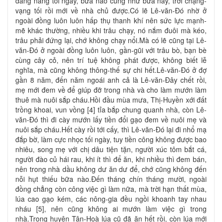
dang nắng tối ngày, bữa nào cũng như bữa nấy, trời chạng-
vạng tối rồi mới về nhà chủ được.Có lẽ Lê-văn-Ðó nhờ ở
ngoài đồng luôn luôn hấp thụ thanh khí nên sức lực mạnh-
mẽ khác thường, nhiều khi trâu chạy, nó nắm đuôi mà kéo,
trâu phải đứng lại, chớ không chạy nổi.Mà có lẽ cũng tại Lê-
văn-Ðó ở ngoài đồng luôn luôn, gần-gũi với trâu bò, bạn bè
cùng cây cỏ, nên trí tuệ không phát được, không biết lễ
nghĩa, mà cũng không thông-thế sự chi hết.Lê-văn-Ðó ở đợ
gần 8 năm, đến năm ngoái anh cả là Lê-văn-Ðây chết rồi,
mẹ mới đem về để giúp đỡ trong nhà và cho làm mướn làm
thuê mà nuôi sắp cháu.Hồi đầu mùa mưa, Thị-Huyền xới đất
trồng khoai, vun vồng [4] tỉa bắp chung quanh nhà, còn Lê-
văn-Ðó thì đi cày mướn lấy tiền đổi gạo đem về nuôi mẹ và
nuôi sắp cháu.Hết cày rồi tới cấy, thì Lê-văn-Ðó lại đi nhổ mạ
đắp bờ, làm cực nhọc tối ngày, tuy tiền công không được bao
nhiêu, song mẹ với chị dâu tiện tặn, người xúc tôm bắt cá,
người đào củ hái rau, khi ít thì để ăn, khi nhiều thì đem bán,
nên trong nhà dầu không dư ăn dư để, chớ cũng không đến
nỗi hụt thiếu bữa nào.Ðến tháng chín tháng mười, ngoài
đồng chẳng còn công việc gì làm nữa, mà trời hạn thất mùa,
lúa cao gạo kém, các nông-gia đều ngồi khoanh tay nhau
nháu [5], nên cũng không ai mướn làm việc gì trong
nhà.Trong huyện Tân-Hoà lúa cũ đã ăn hết rồi, còn lúa mới