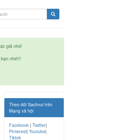
ác giả nhé!
 bạn nhé!!!
Theo dõi Sachvui trên
Mạng xã hội
Facebook
|
Twitter
|
Pinterest
|
Youtube
|
Tiktok