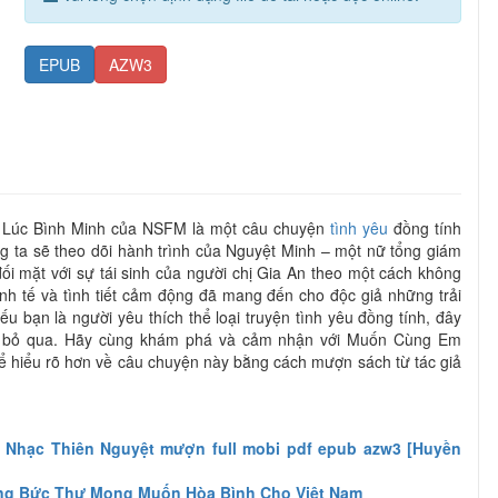
EPUB
AZW3
Lúc Bình Minh của NSFM là một câu chuyện
tình yêu
đồng tính
g ta sẽ theo dõi hành trình của Nguyệt Minh – một nữ tổng giám
đối mặt với sự tái sinh của người chị Gia An theo một cách không
nh tế và tình tiết cảm động đã mang đến cho độc giả những trải
 bạn là người yêu thích thể loại truyện tình yêu đồng tính, đây
hể bỏ qua. Hãy cùng khám phá và cảm nhận với Muốn Cùng Em
 hiểu rõ hơn về câu chuyện này bằng cách mượn sách từ tác giả
 Nhạc Thiên Nguyệt mượn full mobi pdf epub azw3 [Huyền
ng Bức Thư Mong Muốn Hòa Bình Cho Việt Nam