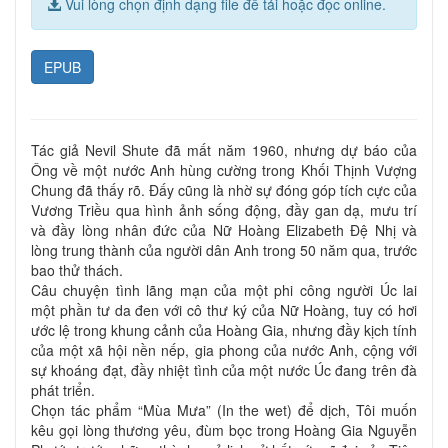
Vui lòng chọn định dạng file để tải hoặc đọc online.
EPUB
Tác giả Nevil Shute đã mất năm 1960, nhưng dự báo của
Ông về một nước Anh hùng cường trong Khối Thịnh Vượng
Chung đã thấy rõ. Đấy cũng là nhờ sự đóng góp tích cực của
Vương Triều qua hình ảnh sống động, đầy gan dạ, mưu trí
và đầy lòng nhân đức của Nữ Hoàng Elizabeth Đệ Nhị và
lòng trung thành của người dân Anh trong 50 năm qua, trước
bao thử thách.
Câu chuyện tình lãng mạn của một phi công người Úc lai
một phần tư da đen với cô thư ký của Nữ Hoàng, tuy có hơi
ước lệ trong khung cảnh của Hoàng Gia, nhưng đầy kịch tính
của một xã hội nền nếp, gia phong của nước Anh, cộng với
sự khoáng đạt, đầy nhiệt tình của một nước Úc đang trên đà
phát triển.
Chọn tác phẩm “Mùa Mưa” (In the wet) để dịch, Tôi muốn
kêu gọi lòng thương yêu, đùm bọc trong Hoàng Gia Nguyễn