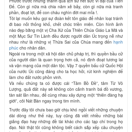
Phước trước những thành quả lịch sử hết sức vĩ đại của Tiên
Đế. Còn gì nữa mà chia năm xẻ bảy, còn gì nữa mà tranh
phần, đoạt lợi, để con cháu nghìn đời mai mỉa !.
Tôi lại muốn kêu gọi sự đoàn kết tôn giáo để nhân loại tránh
đi bao nỗi thống khổ, chết chóc triền miên. Còn hình ảnh
nào đẹp bằng một vị Cha Xứ của Thiên Chúa Giáo La Mã và
một Mục Sư Tin Lành đều được người dân Úc trọng nễ như
nhau như là những vị Thừa Sai của Chúa mang đến
hạnh
phúc
cho nhân dân.
Ngoài ra trong một xã hội dân chủ pháp trị, thì quyền bầu cử
của người dân là quan trọng hơn cả, nó định đoạt tương lai
và vận mạng của một dân tộc. Vậy 7 quyền bấu cử Quốc Hội
của nước Úc cũng đáng cho ta học hỏi, rút kinh nghiệm để
làm cho đất nước phồn vinh.
Và nếu chúng ta có được cái “Tâm Bồ Đề”, tâm Từ Vô
Lượng, quả đất này sẽ không còn cảnh tranh bá đồ vương,
tàn sát lẫn nhau, để cùng nhau xây dựng một “thiên đàng hạ
giới”, cõi Nát Bàn ngay trong tim mình.
Trước đây tôi chưa bao giờ chịu khó ngồi viết những chuyện
dài dòng như thế này, tuy cũng đã viết nhiều những bài
giảng đạo hay những đề tài khác cho các tạp chí trong họ
đạo. Nói thật tôi cũng không biết cách sắp xếp câu chuyện