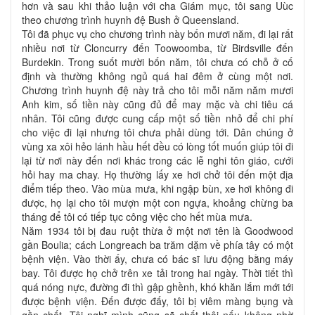
hơn và sau khi thảo luận với cha Giám mục, tôi sang Uùc
theo chương trình huynh đệ Bush ở Queensland.
Tôi đã phục vụ cho chương trình này bốn mươi năm, đi lại rất
nhiều nơi từ Cloncurry đến Toowoomba, từ Birdsville đến
Burdekin. Trong suốt mười bốn năm, tôi chưa có chỗ ở cố
định và thường không ngủ quá hai đêm ở cùng một nơi.
Chương trình huynh đệ này trả cho tôi mỗi năm năm mươi
Anh kim, số tiền này cũng đủ để may mặc và chi tiêu cá
nhân. Tôi cũng được cung cấp một số tiền nhỏ để chi phí
cho việc đi lại nhưng tôi chưa phải dùng tới. Dân chúng ở
vùng xa xôi hẻo lánh hầu hết đều có lòng tốt muốn giúp tôi đi
lại từ nơi này đến nơi khác trong các lễ nghi tôn giáo, cưới
hỏi hay ma chay. Họ thường lấy xe hơi chở tôi đến một địa
điểm tiếp theo. Vào mùa mưa, khi ngập bùn, xe hơi không đi
được, họ lại cho tôi mượn một con ngựa, khoảng chừng ba
tháng để tôi có tiếp tục công việc cho hết mùa mưa.
Năm 1934 tôi bị đau ruột thừa ở một nơi tên là Goodwood
gần Boulia; cách Longreach ba trăm dặm về phía tây có một
bệnh viện. Vào thời ấy, chưa có bác sĩ lưu động bằng máy
bay. Tôi được họ chở trên xe tải trong hai ngày. Thời tiết thì
quá nóng nực, đường đi thì gập ghềnh, khó khăn lắm mới tới
được bệnh viện. Đến được đấy, tôi bị viêm màng bụng và
gần chết. Tôi nghĩ mình cũng sẽ chết thôi nếu không nhờ