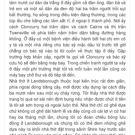
tám mươi cư dân da trắng ở đấy gồm cả đàn ông, đàn bà và
trẻ em và một số dân da đen độ hai ba trăm người trồi sụt
bất thường, họ sống trong điều kiện đáng thương, trong các
túp lều che bằng các tấm sắt rỉ, ở ngoại ô thành phố. Nơi ấy
cách Cloncurry hai trăm dặm và cách Cairns và thị trấn
Townsville về phía biển năm trăm dặm bằng đường hàng
không. Ở đấy có một bệnh viện điều hành bởi hai chị em cô
y tá và một nhà riêng cho bác sỹ mặc dầu từ trước tới giờ
chẳng có bác sỹ nào bị lôi cuốn về thực tập ở đấy. Gặp
trường hợp khẩn cấp, người ta gọi về Cloncurry và bác sỹ
cứu hộ sẽ đến bằng máy bay. Trong chiến tranh người ta xây
ở đấy một phi trường thật tốt và mỗi tuần một lần cũng có
máy bay chở thư và đồ tiếp tế đến.
Nhà thờ ở Landsborough thuộc loại kiến trúc rất đơn giản,
phía ngoài đóng bằng cây, mới được xây dựng lại cách đây
ba mươi năm sau một vụ cháy rừng. Tôi thấy nhà thờ được
trang bị quá sơ sài nên định bụng nếu nhận được chút ít tiền
là tôi sẽ sơn trong và ngoài luôn thể. Nhà thờ chỉ có ghế dựa
chứ không có ghế dài hành lễ và đây cũng có cái lợi vì cứ hai
hay ba tháng một lần, chúng tôi có đoàn chiếu bóng lưu
động ở Landsborough và chúng tôi có thể đem những ghế
dựa này ra khỏi nhà thờ đặt trong sảnh Shire hay trước sân
nhà sách Duncan vào mùa nắng. Cá nhân tôi cũng thấy tiện