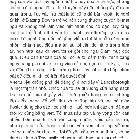
hay cần viết dài hay ngắn như thế này cho thích hợp, nhưng
chẳng có ai ngoài tôi ra đọc truyện này nên chẳng lấy đó làm
quan trọng. Tuy vậy, sự thật là tôi cũng đã băn khoăn lo nghĩ
từ khi ở Blazing Downs trở về nên cũng thường xuyên bị mất
ngủ và không thể làm việc hết mình cho họ đạo, tuy rằng
các buổi lễ ở nhà thờ vẫn tiến hành như thường lệ và máy
móc. Tôi nghĩ rằng nếu cố gắng viết ra thì tâm hồn cũng nhẹ
nhõm phần nào, điều mà từ lâu tôi vẫn đè nặng trong tâm
tư, hơn nữa, sau khi viết, tôi sẽ gởi cho ngài Giám mục đọc
qua. Điều băn khoăn của tôi, có lẽ tôi cảm thấy mình càng
ngày càng già đối với công việc của họ đạo có hơi kỳ lạ này
và điều đó chứng tỏ là trường hợp này tôi phải chấp nhận
bất cứ điều gì khi bề trên đã quyết định.
Viết tư liệu không phải dễ dàng gì ở nơi đây vì Landsborough
là một thị trấn nhỏ. Chốc nữa tôi sẽ đi xuống cửa hàng sách
Duncan để mua ít giấy viết, nhưng cửa hàng chỉ có những
tập giấy mỏng để viết thư và những tập vở mà cô giáo
Foster dùng cho các học sinh lớn tuổi hơn khi các em đã qua
thời kỳ dùng bảng viết. Tôi mua sáu tập và hy vọng còn cần
nhiều hơn nữa khi đã viết xong những điều cần nói ra,
nhưng trong cửa hàng chỉ còn vỏn vẹn chín tập vở nên
không muốn làm họ kẹt. Tôi đã yêu cầu họ mua thêm, và họ
đã đặt hàng ở Townsville, chuyến máy bay tuần tới mới có.