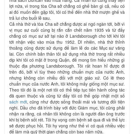
lợi nữa, vì trong tòa Cha sở chẳng có ghế bàn gì cả, nếu có
ai đó muốn đến gặp tôi, tôi có thể đến nhà thờ mượn ghế và
trả lui cho buổi lễ sau.
Cả nhà thờ và tòa Cha sở chẳng được ai ngó ngàn tới, bởi vì
vị mục sư cuối cùng bị rắn cắn chết năm 1935 và từ đấy
chẳng có mục sư sở tại nào ở Landsborough cho tới khi tôi
tới nhận việc vào mùa thu 1952. Dĩ nhiên, nhà thờ thỉnh
thoảng cũng được sử dụng để làm lễ do các Mục sư vãng
lai. Còn chính bản thân tôi sử dụng nhà thờ trong rất nhiều
dịp khi tôi có mặt ở trong Quận, để mong tìm hiểu những gì
thuộc địa phương Landsborough. Tôi rất hoan hỉ được đi
trên đó, bởi vì tùy theo những chuẩn mực của nước Anh,
nhưng không còn nhiều đối với một giáo xứ. Có lẽ theo
chuẩn mục của nước Anh, tôi không mấy giống một mục sư.
Theo tôi đó là một nơi tôi có thể tiếp tục tiến hành công tác
đã quen thuộc và cũng từ đấy tôi có thể góp nhặt một số
sách mới
, cũng như được sống thoải mái và tương đối tiện
nghi. Dầu cho đã trình bày với đức Giám mục, tôi cũng phải
nhận ra rằng, cá nhân tôi không còn là người đàn ông trước
khi bị bệnh sốt rét. Tôi hy vọng cơn bệnh sẽ qua đi và thể lực
sẽ được phục hồi. Tôi hy vọng như thế vì có quá nhiều việc
để làm mà quỹ thời gian chẳng còn bao năm nữa.