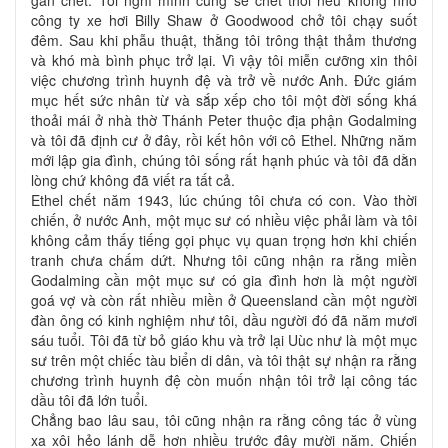
công ty xe hơi Billy Shaw ở Goodwood chở tôi chạy suốt
đêm. Sau khi phẫu thuật, thằng tôi trông thật thảm thương
và khó mà bình phục trở lại. Vì vậy tôi miễn cưỡng xin thôi
việc chương trình huynh đệ và trở về nước Anh. Đức giám
mục hết sức nhân từ và sắp xếp cho tôi một đời sống khá
thoải mái ở nhà thờ Thánh Peter thuộc địa phận Godalming
và tôi đã định cư ở đây, rồi kết hôn với cô Ethel. Những năm
mới lập gia đình, chúng tôi sống rất hạnh phúc và tôi đã dằn
lòng chứ không đã viết ra tất cả.
Ethel chết năm 1943, lúc chúng tôi chưa có con. Vào thời
chiến, ở nước Anh, một mục sư có nhiều việc phải làm và tôi
không cảm thấy tiếng gọi phục vụ quan trọng hơn khi chiến
tranh chưa chấm dứt. Nhưng tôi cũng nhận ra rằng miền
Godalming cần một mục sư có gia đình hơn là một người
goá vợ và còn rất nhiều miền ở Queensland cần một người
đàn ông có kinh nghiệm như tôi, dầu người đó đã năm mươi
sáu tuổi. Tôi đã từ bỏ giáo khu và trở lại Uùc như là một mục
sư trên một chiếc tàu biển di dân, và tôi thật sự nhận ra rằng
chương trình huynh đệ còn muốn nhận tôi trở lại công tác
dầu tôi đã lớn tuổi.
Chẳng bao lâu sau, tôi cũng nhận ra rằng công tác ở vùng
xa xôi hẻo lánh dễ hơn nhiều trước đây mười năm. Chiến