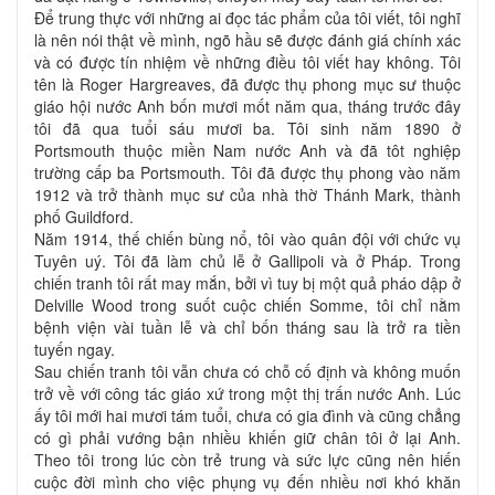
Để trung thực với những ai đọc tác phẩm của tôi viết, tôi nghĩ
là nên nói thật về mình, ngõ hầu sẽ được đánh giá chính xác
và có được tín nhiệm về những điều tôi viết hay không. Tôi
tên là Roger Hargreaves, đã được thụ phong mục sư thuộc
giáo hội nước Anh bốn mươi mốt năm qua, tháng trước đây
tôi đã qua tuổi sáu mươi ba. Tôi sinh năm 1890 ở
Portsmouth thuộc miền Nam nước Anh và đã tôt nghiệp
trường cấp ba Portsmouth. Tôi đã được thụ phong vào năm
1912 và trở thành mục sư của nhà thờ Thánh Mark, thành
phố Guildford.
Năm 1914, thế chiến bùng nổ, tôi vào quân đội với chức vụ
Tuyên uý. Tôi đã làm chủ lễ ở Gallipoli và ở Pháp. Trong
chiến tranh tôi rất may mắn, bởi vì tuy bị một quả pháo dập ở
Delville Wood trong suốt cuộc chiến Somme, tôi chỉ nằm
bệnh viện vài tuần lễ và chỉ bốn tháng sau là trở ra tiền
tuyến ngay.
Sau chiến tranh tôi vẫn chưa có chỗ cố định và không muốn
trở về với công tác giáo xứ trong một thị trấn nước Anh. Lúc
ấy tôi mới hai mươi tám tuổi, chưa có gia đình và cũng chẳng
có gì phải vướng bận nhiều khiến giữ chân tôi ở lại Anh.
Theo tôi trong lúc còn trẻ trung và sức lực cũng nên hiến
cuộc đời mình cho việc phụng vụ đến nhiều nơi khó khăn