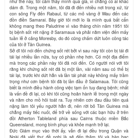
như thế này, tôi cảm thấy mình quá già, vì chẳng có ai khác
dám đi. Trong một năm, tôi đã đi đến nhiều nơi trong xứ, từ
con sông Fly đến Rabaul, từ các mỏ vàng ở Wau đến các
đồn điền Samarai. Bây giờ tôi mới lo là mình quá bất cẩn
không mang theo Paludrine vì vào tháng chín năm 1951 tôi
bị bệnh sốt rét nặng ở Saramaua và phải nằm viện đến mấy
tuần lễ ở cảng Moresby, do đó cũng chấm dứt luôn công tác
của tôi ở Tân Guinea.
Sở dĩ tôi nói đến chứng sốt rét bởi vì sau này tôi còn bị tái đi
tái lại nhiều lần nữa, tuy có phần nhẹ hơn. Có một địa điểm
mà trong các phần này tôi đã nói đến. Có người nói với tôi
rằng khi chứng sốt rét đã bị một lần, vài năm sau có thể bị
tái lại, trước khi dứt hẳn và lần tái phát này không mấy trầm
trọng như cơn bệnh tôi đã bị lần đầu ở Salamaua. Tôi cũng
biết là mình điều hành công việc tạm ổn tuy đang bệnh; nhất
là vấn đề đi lại, có khi tôi cũng hoãn hành lễ trong một ngày
và nằm cho mồ hôi toát ra. Tuy nhiên cơn đau đầu tiên quá
nặng làm tôi yếu người hẳn đi, nên rời bỏ Tân Guinea mà
chẳng mấy tiếc nuối, để trở về sống với các bạn hữu ở trên
đồi Atherton Tableland phía sau Cairns thuộc miền Bắc
Queensland, mong bình phục và khỏe mạnh trở lại.
Đức Giám mục vào thời ấy, vẫn đi lại đều trong Quận và
Ngài đã viết thư đề nghị là sẽ đến thăm tôi và bàn bạc