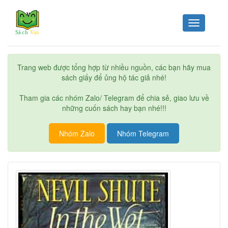
Toggle
navigation
Trang web được tổng hợp từ nhiều nguồn, các bạn hãy mua
sách giấy để ủng hộ tác giả nhé!
Tham gia các nhóm Zalo/ Telegram để chia sẻ, giao lưu về
những cuốn sách hay bạn nhé!!!
Nhóm Zalo
Nhóm Telegram