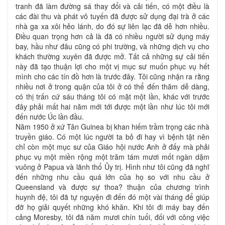
tranh đã làm đường sá thay đổi và cải tiến, có một điều là
các đài thu và phát vô tuyến đã được sử dụng đại trà ở các
nhà ga xa xôi hẻo lánh, do đó sự liên lạc đã dễ hơn nhiều.
Điều quan trọng hơn cả là đã có nhiều người sử dụng máy
bay, hầu như đâu cũng có phi trường, và những dịch vụ cho
khách thường xuyên đã được mở. Tất cả những sự cải tiến
này đã tạo thuận lợi cho một vị mục sư muốn phục vụ hết
mình cho các tín đồ hơn là trước đây. Tôi cũng nhận ra rằng
nhiều nơi ở trong quận của tôi ở có thể đến thăm dễ dàng,
có thị trấn cứ sáu tháng tôi có mặt một lần, khác với trước
đây phải mất hai năm mới tới được một lần như lúc tôi mới
đến nước Úc lần đầu.
Năm 1950 ở xứ Tân Guinea bị khan hiếm trầm trọng các nhà
truyền giáo. Có một lúc người ta bỏ đi hay vì bệnh tật nên
chỉ còn một mục sư của Giáo hội nước Anh ở đấy mà phải
phục vụ một miền rộng một trăm tám mươi mốt ngàn dặm
vuông ở Papua và lãnh thổ Ủy trị. Hình như tôi cũng đã nghĩ
đến những nhu cầu quá lớn của họ so với nhu cầu ở
Queensland và được sự thoa? thuận của chương trình
huynh đệ, tôi đã tự nguyện đi đến đó một vài tháng để giúp
đỡ họ giải quyết những khó khăn. Khi tôi đi máy bay đến
cảng Moresby, tôi đã năm mươi chín tuổi, đối với công việc