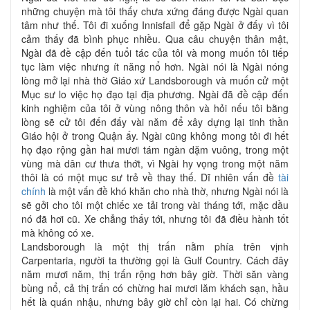
những chuyện mà tôi thấy chưa xứng đáng được Ngài quan
tâm như thế. Tôi đi xuống Innisfail để gặp Ngài ở đấy vì tôi
cảm thấy đã bình phục nhiều. Qua câu chuyện thân mật,
Ngài đã đề cập đến tuổi tác của tôi và mong muốn tôi tiếp
tục làm việc nhưng ít năng nổ hơn. Ngài nói là Ngài nóng
lòng mở lại nhà thờ Giáo xứ Landsborough và muốn cử một
Mục sư lo việc họ đạo tại địa phương. Ngài đã đề cập đến
kinh nghiệm của tôi ở vùng nông thôn và hỏi nếu tôi bằng
lòng sẽ cử tôi đến đấy vài năm để xây dựng lại tinh thần
Giáo hội ở trong Quận ấy. Ngài cũng không mong tôi đi hết
họ đạo rộng gần hai mươi tám ngàn dặm vuông, trong một
vùng mà dân cư thưa thớt, vì Ngài hy vọng trong một năm
thôi là có một mục sư trẻ về thay thế. Dĩ nhiên vấn đề
tài
chính
là một vấn đề khó khăn cho nhà thờ, nhưng Ngài nói là
sẽ gởi cho tôi một chiếc xe tải trong vài tháng tới, mặc dầu
nó đã hơi cũ. Xe chẳng thấy tới, nhưng tôi đã điều hành tốt
mà không có xe.
Landsborough là một thị trấn nằm phía trên vịnh
Carpentaria, người ta thường gọi là Gulf Country. Cách đây
năm mươi năm, thị trấn rộng hơn bây giờ. Thời săn vàng
bùng nổ, cả thị trấn có chừng hai mươi lăm khách sạn, hầu
hết là quán nhậu, nhưng bây giờ chỉ còn lại hai. Có chừng