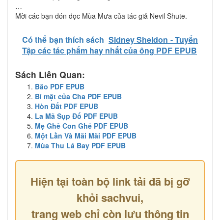
…
Mời các bạn đón đọc Mùa Mưa của tác giả Nevil Shute.
Có thể bạn thích sách
Sidney Sheldon - Tuyển
Tập các tác phẩm hay nhất của ông PDF EPUB
Sách Liên Quan:
Bão PDF EPUB
Bí mật của Cha PDF EPUB
Hòn Đất PDF EPUB
La Mã Sụp Đổ PDF EPUB
Mẹ Ghẻ Con Ghẻ PDF EPUB
Một Lần Và Mãi Mãi PDF EPUB
Mùa Thu Lá Bay PDF EPUB
Hiện tại toàn bộ link tải đã bị gỡ
khỏi sachvui,
trang web chỉ còn lưu thông tin