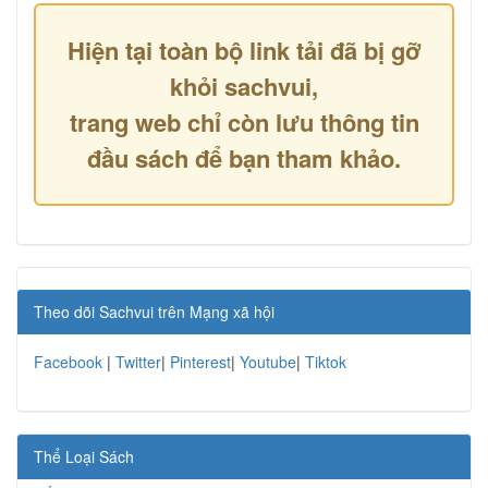
Hiện tại toàn bộ link tải đã bị gỡ
khỏi sachvui,
trang web chỉ còn lưu thông tin
đầu sách để bạn tham khảo.
Theo dõi Sachvui trên Mạng xã hội
Facebook
|
Twitter
|
Pinterest
|
Youtube
|
Tiktok
Thể Loại Sách