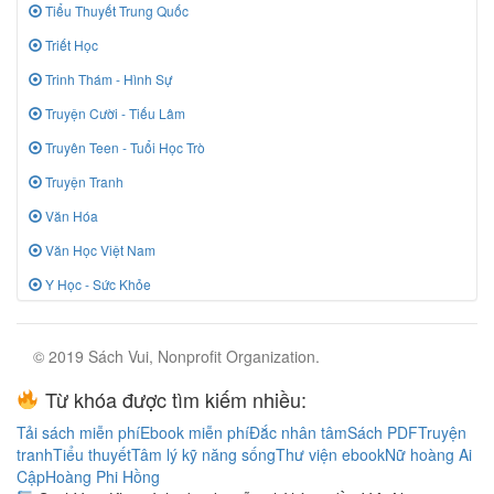
Tiểu Thuyết Trung Quốc
Triết Học
Trinh Thám - Hình Sự
Truyện Cười - Tiếu Lâm
Truyên Teen - Tuổi Học Trò
Truyện Tranh
Văn Hóa
Văn Học Việt Nam
Y Học - Sức Khỏe
© 2019 Sách Vui, Nonprofit Organization.
Từ khóa được tìm kiếm nhiều:
Tải sách miễn phí
Ebook miễn phí
Đắc nhân tâm
Sách PDF
Truyện
tranh
Tiểu thuyết
Tâm lý kỹ năng sống
Thư viện ebook
Nữ hoàng Ai
Cập
Hoàng Phi Hồng